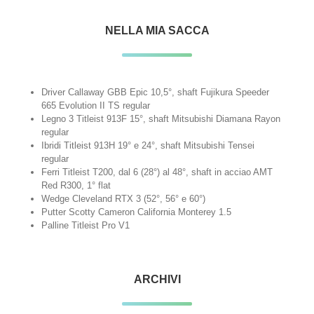
NELLA MIA SACCA
Driver Callaway GBB Epic 10,5°, shaft Fujikura Speeder
665 Evolution II TS regular
Legno 3 Titleist 913F 15°, shaft Mitsubishi Diamana Rayon
regular
Ibridi Titleist 913H 19° e 24°, shaft Mitsubishi Tensei
regular
Ferri Titleist T200, dal 6 (28°) al 48°, shaft in acciao AMT
Red R300, 1° flat
Wedge Cleveland RTX 3 (52°, 56° e 60°)
Putter Scotty Cameron California Monterey 1.5
Palline Titleist Pro V1
ARCHIVI