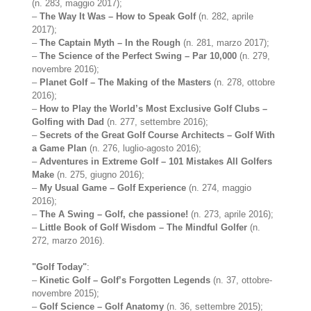
(n. 283, maggio 2017);
–
The Way It Was – How to Speak Golf
(n. 282, aprile
2017);
–
The Captain Myth – In the Rough
(n. 281, marzo 2017);
–
The Science of the Perfect Swing – Par 10,000
(n. 279,
novembre 2016);
–
Planet Golf – The Making of the Masters
(n. 278, ottobre
2016);
–
How to Play the World’s Most Exclusive Golf Clubs –
Golfing with Dad
(n. 277, settembre 2016);
–
Secrets of the Great Golf Course Architects – Golf With
a Game Plan
(n. 276, luglio-agosto 2016);
–
Adventures in Extreme Golf – 101 Mistakes All Golfers
Make
(n. 275, giugno 2016);
–
My Usual Game – Golf Experience
(n. 274, maggio
2016);
–
The A Swing – Golf, che passione!
(n. 273, aprile 2016);
–
Little Book of Golf Wisdom – The Mindful Golfer
(n.
272, marzo 2016).
"Golf Today"
:
–
Kinetic Golf – Golf’s Forgotten Legends
(n. 37, ottobre-
novembre 2015);
–
Golf Science – Golf Anatomy
(n. 36, settembre 2015);