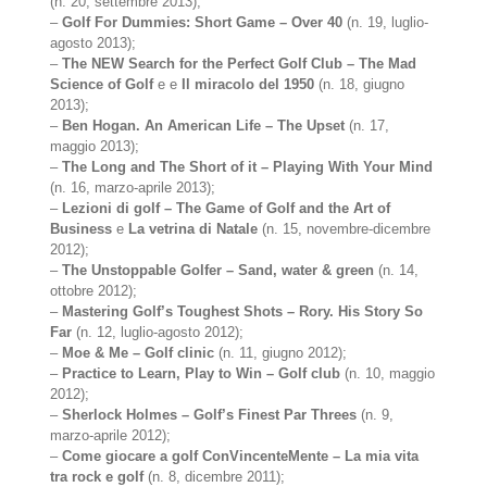
(n. 20, settembre 2013);
–
Golf For Dummies: Short Game – Over 40
(n. 19, luglio-
agosto 2013);
–
The NEW Search for the Perfect Golf Club – The Mad
Science of Golf
e e
Il miracolo del 1950
(n. 18, giugno
2013);
–
Ben Hogan. An American Life – The Upset
(n. 17,
maggio 2013);
–
The Long and The Short of it – Playing With Your Mind
(n. 16, marzo-aprile 2013);
–
Lezioni di golf – The Game of Golf and the Art of
Business
e
La vetrina di Natale
(n. 15, novembre-dicembre
2012);
–
The Unstoppable Golfer – Sand, water & green
(n. 14,
ottobre 2012);
–
Mastering Golf’s Toughest Shots – Rory. His Story So
Far
(n. 12, luglio-agosto 2012);
–
Moe & Me – Golf clinic
(n. 11, giugno 2012);
–
Practice to Learn, Play to Win – Golf club
(n. 10, maggio
2012);
–
Sherlock Holmes – Golf’s Finest Par Threes
(n. 9,
marzo-aprile 2012);
–
Come giocare a golf ConVincenteMente – La mia vita
tra rock e golf
(n. 8, dicembre 2011);