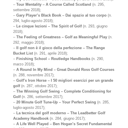
–
Tour Mentality – A Course Called Scotland
(n. 295,
settembre 2018);
–
Gary Player’s Black Book – Dai spazio al tuo corpo
(n.
294, luglio-agosto 2018);
–
Le cinque lezioni – The Spirit of Golf
(n. 293, giugno
2018);
–
The Feeling of Greatness – Golf as Meaningful Play
(n.
292, maggio 2018);
–
Il golf non è il gioco della perfezione – The Range
Bucket List
(n. 291, aprile 2018);
–
Finishing School – Routledge Handbooks
(n. 290,
marzo 2018);
–
A Round In My Mind – Great Donald Ross Golf Courses
(n. 288, novembre 2017);
–
Golf’s Iron Horse – I 50 migliori esercizi per un grande
golf
(n. 287, ottobre 2017);
–
The Winning Golf Swing – Complete Conditioning for
Golf
(n. 286, settembre 2017);
–
20 Minute Golf Tune-Up – Your Perfect Swing
(n. 285,
luglio-agosto 2017);
–
La tecnica del golf moderno – The Leadbetter Golf
Academy Handbook
(n. 284, giugno 2017);
–
A Life Well Played – Ben Hogan’s Secret Fundamental