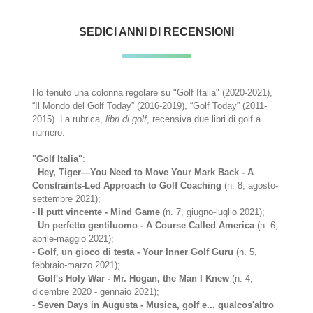
SEDICI ANNI DI RECENSIONI
Ho tenuto una colonna regolare su "Golf Italia" (2020-2021),
“Il Mondo del Golf Today” (2016-2019), “Golf Today” (2011-
2015). La rubrica,
libri di golf
, recensiva due libri di golf a
numero.
"Golf Italia"
:
-
Hey, Tiger—You Need to Move Your Mark Back - A
Constraints-Led Approach to Golf Coaching
(n. 8, agosto-
settembre 2021);
-
Il putt vincente - Mind Game
(n. 7, giugno-luglio 2021);
-
Un perfetto gentiluomo - A Course Called America
(n. 6,
aprile-maggio 2021);
-
Golf, un gioco di testa - Your Inner Golf Guru
(n. 5,
febbraio-marzo 2021);
-
Golf's Holy War - Mr. Hogan, the Man I Knew
(n. 4,
dicembre 2020 - gennaio 2021);
-
Seven Days in Augusta - Musica, golf e... qualcos'altro