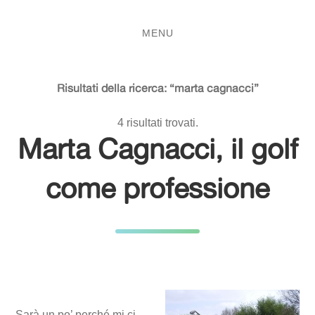
Salta
Passa
al
al
MENU
contenuto
menu
principale
Risultati della ricerca: “marta cagnacci”
4 risultati trovati.
Marta Cagnacci, il golf
come professione
Sarà un po’ perché mi ci