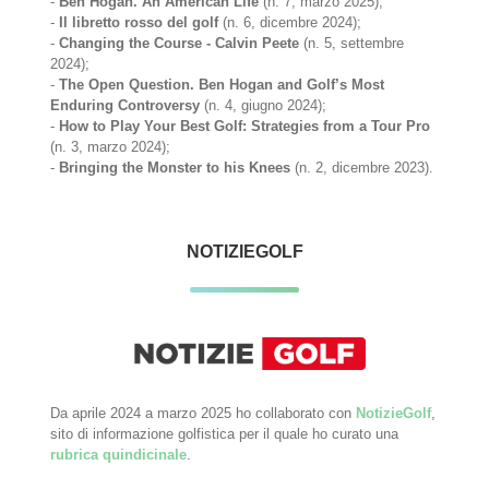
-
Ben Hogan. An American Life
(n. 7, marzo 2025);
-
Il libretto rosso del golf
(n. 6, dicembre 2024);
-
Changing the Course - Calvin Peete
(n. 5, settembre
2024);
-
The Open Question. Ben Hogan and Golf’s Most
Enduring Controversy
(n. 4, giugno 2024);
-
How to Play Your Best Golf: Strategies from a Tour Pro
(n. 3, marzo 2024);
-
Bringing the Monster to his Knees
(n. 2, dicembre 2023).
NOTIZIEGOLF
Da aprile 2024 a marzo 2025 ho collaborato con
NotizieGolf
,
sito di informazione golfistica per il quale ho curato una
rubrica quindicinale
.