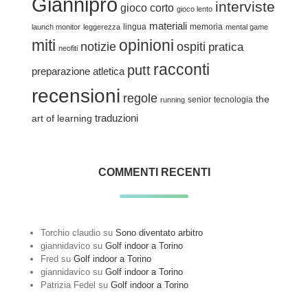
Giannipro
interviste
gioco corto
gioco lento
materiali
lingua
memoria
launch monitor
leggerezza
mental game
miti
opinioni
notizie
ospiti
pratica
neofiti
racconti
putt
preparazione atletica
recensioni
regole
the
senior
tecnologia
running
traduzioni
art of learning
COMMENTI RECENTI
Torchio claudio
su
Sono diventato arbitro
giannidavico
su
Golf indoor a Torino
Fred
su
Golf indoor a Torino
giannidavico
su
Golf indoor a Torino
Patrizia Fedel
su
Golf indoor a Torino