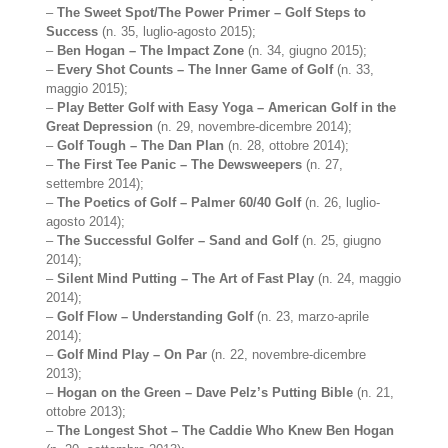
–
The Sweet Spot/The Power Primer – Golf Steps to
Success
(n. 35, luglio-agosto 2015);
–
Ben Hogan – The Impact Zone
(n. 34, giugno 2015);
–
Every Shot Counts – The Inner Game of Golf
(n. 33,
maggio 2015);
–
Play Better Golf with Easy Yoga – American Golf in the
Great Depression
(n. 29, novembre-dicembre 2014);
–
Golf Tough – The Dan Plan
(n. 28, ottobre 2014);
–
The First Tee Panic – The Dewsweepers
(n. 27,
settembre 2014);
–
The Poetics of Golf – Palmer 60/40 Golf
(n. 26, luglio-
agosto 2014);
–
The Successful Golfer – Sand and Golf
(n. 25, giugno
2014);
–
Silent Mind Putting – The Art of Fast Play
(n. 24, maggio
2014);
–
Golf Flow – Understanding Golf
(n. 23, marzo-aprile
2014);
–
Golf Mind Play – On Par
(n. 22, novembre-dicembre
2013);
–
Hogan on the Green – Dave Pelz’s Putting Bible
(n. 21,
ottobre 2013);
–
The Longest Shot – The Caddie Who Knew Ben Hogan