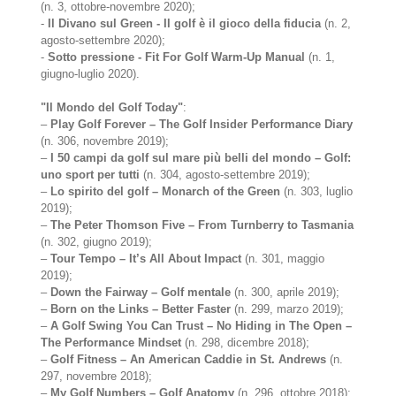
(n. 3, ottobre-novembre 2020);
-
Il Divano sul Green - Il golf è il gioco della fiducia
(n. 2,
agosto-settembre 2020);
-
Sotto pressione - Fit For Golf Warm-Up Manual
(n. 1,
giugno-luglio 2020).
"Il Mondo del Golf Today"
:
–
Play Golf Forever – The Golf Insider Performance Diary
(n. 306, novembre 2019);
–
I 50 campi da golf sul mare più belli del mondo – Golf:
uno sport per tutti
(n. 304, agosto-settembre 2019);
–
Lo spirito del golf – Monarch of the Green
(n. 303, luglio
2019);
–
The Peter Thomson Five – From Turnberry to Tasmania
(n. 302, giugno 2019);
–
Tour Tempo – It’s All About Impact
(n. 301, maggio
2019);
–
Down the Fairway – Golf mentale
(n. 300, aprile 2019);
–
Born on the Links – Better Faster
(n. 299, marzo 2019);
–
A Golf Swing You Can Trust – No Hiding in The Open –
The Performance Mindset
(n. 298, dicembre 2018);
–
Golf Fitness – An American Caddie in St. Andrews
(n.
297, novembre 2018);
–
My Golf Numbers – Golf Anatomy
(n. 296, ottobre 2018);