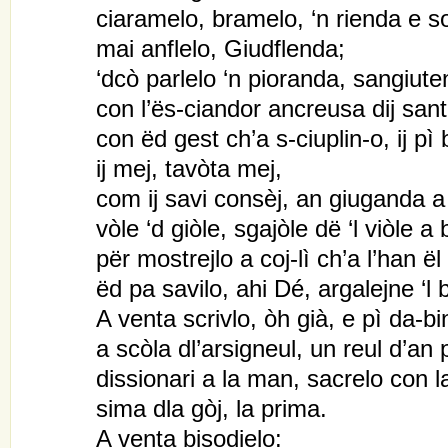
ciaramelo, bramelo, ‘n rienda e s
mai anflelo, Giudflenda;
‘dcò parlelo ‘n pioranda, sangiuten
con l’ës-ciandor ancreusa dij sant, 
con ëd gest ch’a s-ciuplin-o, ij pì 
ij mej, tavòta mej,
com ij savi consèj, an giuganda a 
vòle ‘d giòle, sgajòle dë ‘l viòle a 
për mostrejlo a coj-lì ch’a l’han ë
ëd pa savilo, ahi Dé, argalejne ‘l 
A venta scrivlo, òh già, e pì da-bi
a scòla dl’arsigneul, un reul d’an 
dissionari a la man, sacrelo con l
sima dla gòj, la prima.
A venta bisodielo: