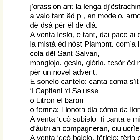
j’orassion ant la lenga dj’ëstrachin
a valo tant ëd pì, an modelo, arn
dë-dsà për ël dë-dlà.
A venta leslo, e tant, dai paco ai 
la mistà ëd nòst Piamont, com’a l’
cola dël Sant Salvari,
mongioja, gesia, glòria, tesòr ëd 
për un novel advent.
E sonelo cantelo: canta coma s’it
‘l Capitani ‘d Salusse
o Litron ël baron
o fomna: Lionòta dla còma da lio
A venta ‘dcò subielo: ti canta e mi 
d’àutri an compagneran, ciulucrìe 
A venta ‘dcò balelo, tërlelo: tërla 