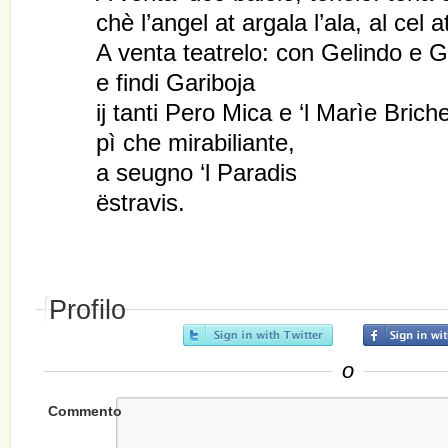
chè l’angel at argala l’ala, al cel 
A venta teatrelo: con Gelindo e 
e findi Gariboja
ij tanti Pero Mica e ‘l Marìe Brich
pì che mirabiliante,
a seugno ‘l Paradis
ëstravis.
Profilo
o
Commento