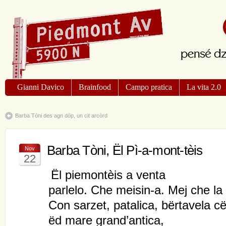
Gianni Davico
Brainfood
Campo pratica
La vita 2.0
Barba Tòni des agn dòp, un cit arcòrd
Barba Tòni, Ël Pì-a-mont-tèis
Nov
22
Ël piemontèis a venta
parlelo. Che meisin-a. Mej che la
Con sarzet, patalica, bërtavela cë
ëd mare grand’antica,