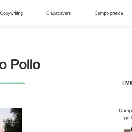
Copywriting
Ciapatravers
Campo pratica
o Pollo
I M
Campo
golf