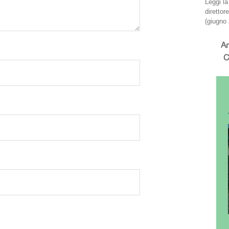
Leggi l
direttor
(giugno 
An
C