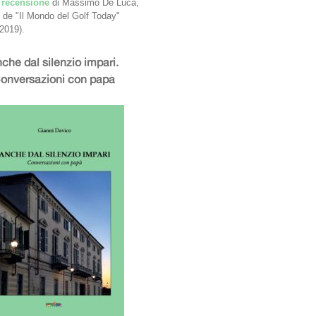
a
recensione
di Massimo De Luca,
e de "Il Mondo del Golf Today"
2019).
che dal silenzio impari.
onversazioni con papà