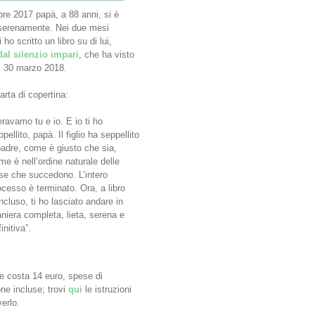
obre 2017 papà, a 88 anni, si è
serenamente. Nei due mesi
 ho scritto un libro su di lui,
al silenzio impari
, che ha visto
il 30 marzo 2018.
arta di copertina:
eravamo tu e io. E io ti ho
pellito, papà. Il figlio ha seppellito
 padre, come è giusto che sia,
me è nell’ordine naturale delle
se che succedono. L’intero
ocesso è terminato. Ora, a libro
ncluso, ti ho lasciato andare in
niera completa, lieta, serena e
initiva”.
e costa 14 euro, spese di
ne incluse; trovi
qui
le istruzioni
verlo.