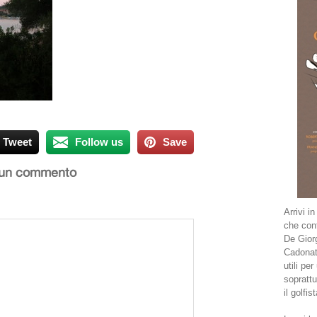
Tweet
Follow us
Save
 un commento
Arrivi i
che cont
De Giorg
Cadonati
utili pe
soprattu
il golfis