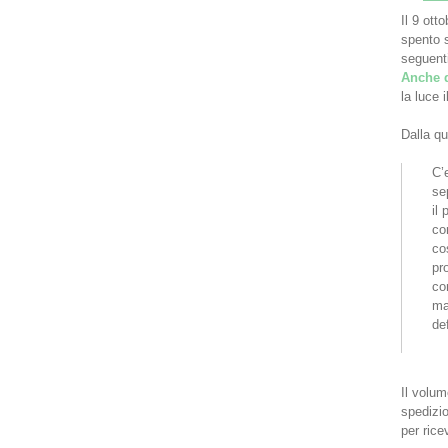
Il 9 ott
spento 
seguenti
Anche d
la luce 
Dalla qu
C’
sep
il
co
co
pr
co
ma
def
Il volum
spedizio
per rice