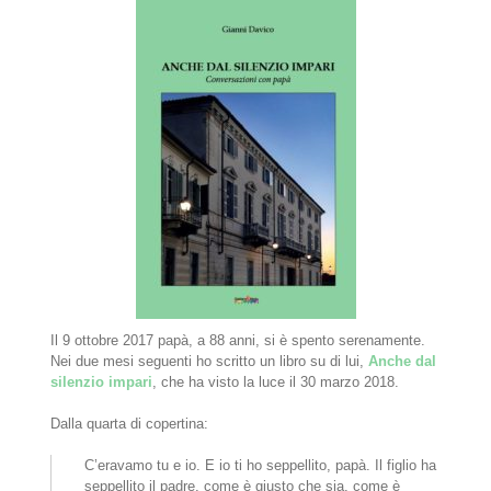
Il 9 ottobre 2017 papà, a 88 anni, si è spento serenamente.
Nei due mesi seguenti ho scritto un libro su di lui,
Anche dal
silenzio impari
, che ha visto la luce il 30 marzo 2018.
Dalla quarta di copertina:
C’eravamo tu e io. E io ti ho seppellito, papà. Il figlio ha
seppellito il padre, come è giusto che sia, come è