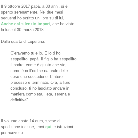
Il 9 ottobre 2017 papà, a 88 anni, si è
spento serenamente. Nei due mesi
seguenti ho scritto un libro su di lui,
Anche dal silenzio impari
, che ha visto
la luce il 30 marzo 2018.
Dalla quarta di copertina:
C’eravamo tu e io. E io ti ho
seppellito, papà. Il figlio ha seppellito
il padre, come è giusto che sia,
come è nell’ordine naturale delle
cose che succedono. L’intero
processo è terminato. Ora, a libro
concluso, ti ho lasciato andare in
maniera completa, lieta, serena e
definitiva”.
Il volume costa 14 euro, spese di
spedizione incluse; trovi
qui
le istruzioni
per riceverlo.