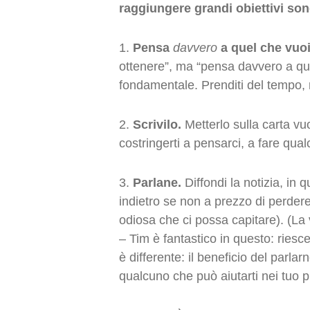
raggiungere grandi obiettivi so
1.
Pensa
davvero
a quel che vuoi
ottenere”, ma “pensa davvero a que
fondamentale. Prenditi del tempo, rif
2.
Scrivilo.
Metterlo sulla carta vuo
costringerti a pensarci, a fare qua
3.
Parlane.
Diffondi la notizia, in 
indietro se non a prezzo di perdere
odiosa che ci possa capitare). (La 
– Tim è fantastico in questo: riesce 
è differente: il beneficio del parlar
qualcuno che può aiutarti nei tuo pr