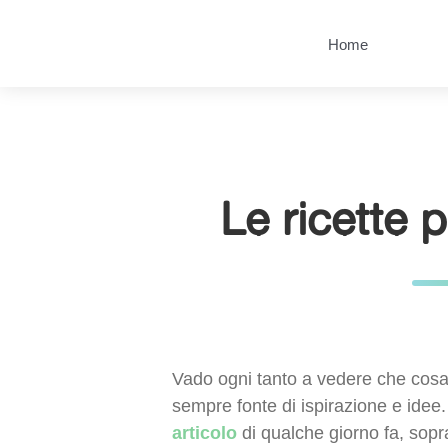
Salta
Passa
al
al
Home
contenuto
menu
principale
Le ricette 
Vado ogni tanto a vedere che co
sempre fonte di ispirazione e idee
articolo
di qualche giorno fa, sopra