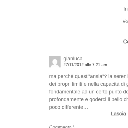
I
#
C
gianluca
27/11/2012 alle 7:21 am
ma perchè quest'”ansia”? la seren
dei propri limiti e nella capacità di
fondamentale ad un certo punto del
profondamente e goderci il bello ch
poco differente…
Lascia
Commento
*