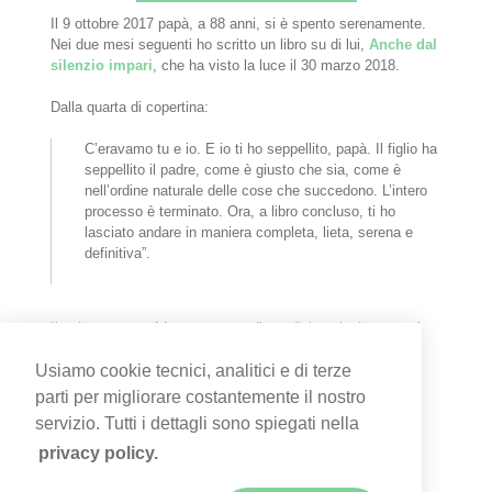
Il 9 ottobre 2017 papà, a 88 anni, si è spento serenamente.
Nei due mesi seguenti ho scritto un libro su di lui,
Anche dal
silenzio impari
, che ha visto la luce il 30 marzo 2018.
Dalla quarta di copertina:
C’eravamo tu e io. E io ti ho seppellito, papà. Il figlio ha
seppellito il padre, come è giusto che sia, come è
nell’ordine naturale delle cose che succedono. L’intero
processo è terminato. Ora, a libro concluso, ti ho
lasciato andare in maniera completa, lieta, serena e
definitiva”.
Il volume costa 14 euro, spese di spedizione incluse; trovi
qui
le istruzioni per riceverlo.
Usiamo cookie tecnici, analitici e di terze
Qui
l'articolo di Daniele Marucco ("Corriere di Chieri", 20
parti per migliorare costantemente il nostro
luglio 2018).
servizio. Tutti i dettagli sono spiegati nella
privacy policy.