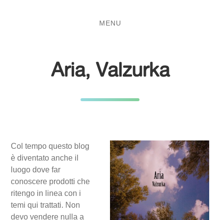
Salta
Passa
al
al
MENU
contenuto
menu
principale
Aria, Valzurka
Col tempo questo blog
è diventato anche il
luogo dove far
conoscere prodotti che
ritengo in linea con i
temi qui trattati. Non
devo vendere nulla a