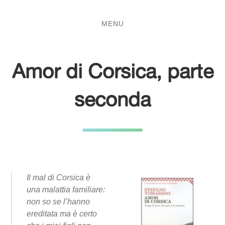
Salta
Passa
al
al
MENU
contenuto
menu
principale
Amor di Corsica, parte
seconda
Il mal di Corsica è
una malattia familiare:
non so se l’hanno
ereditata ma è certo