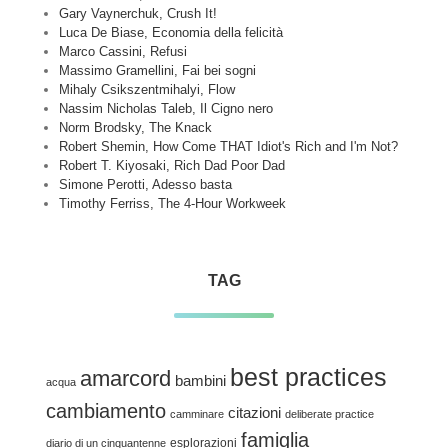
Gary Vaynerchuk, Crush It!
Luca De Biase, Economia della felicità
Marco Cassini, Refusi
Massimo Gramellini, Fai bei sogni
Mihaly Csikszentmihalyi, Flow
Nassim Nicholas Taleb, Il Cigno nero
Norm Brodsky, The Knack
Robert Shemin, How Come THAT Idiot's Rich and I'm Not?
Robert T. Kiyosaki, Rich Dad Poor Dad
Simone Perotti, Adesso basta
Timothy Ferriss, The 4-Hour Workweek
TAG
best practices
amarcord
bambini
acqua
cambiamento
citazioni
camminare
deliberate practice
famiglia
esplorazioni
diario di un cinquantenne