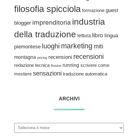
filosofia spicciola
guest
formazione
industria
imprenditoria
blogger
della traduzione
libro
lingua
lettura
marketing
luoghi
miti
piemontese
recensioni
recensioni
montagna
pricing
redazione tecnica
running
scrivere come
Rosine
sensazioni
traduzione automatica
mestiere
ARCHIVI
Archivi