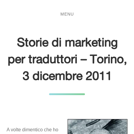
Salta
Passa
al
al
MENU
contenuto
menu
principale
Storie di marketing
per traduttori – Torino,
3 dicembre 2011
A volte dimentico che ho