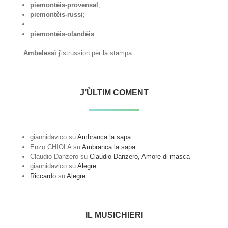
piemontèis-provensal
;
piemontèis-russi
;
piemontèis-olandèis
.
Ambelessì
j'istrussion për la stampa.
J’ÙLTIM COMENT
giannidavico
su
Ambranca la sapa
Enzo CHIOLA
su
Ambranca la sapa
Claudio Danzero
su
Claudio Danzero, Amore di masca
giannidavico
su
Alegre
Riccardo
su
Alegre
IL MUSICHIERI