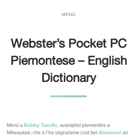
Salta
Passa
al
al
MENU
contenuto
menu
principale
Webster’s Pocket PC
Piemontese – English
Dictionary
Mersì a
Bobby Tanzilo
, avampòst piemontèis a
Milwaukee, che a l’ha segnalame cost bel
dissionari
an