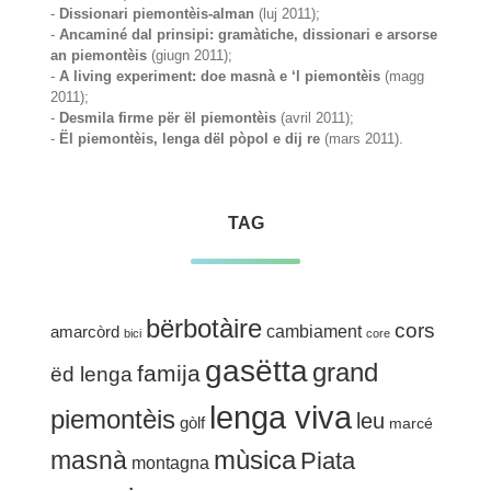
-
Dissionari piemontèis-alman
(luj 2011);
-
Ancaminé dal prinsipi: gramàtiche, dissionari e arsorse
an piemontèis
(giugn 2011);
-
A living experiment: doe masnà e ‘l piemontèis
(magg
2011);
-
Desmila firme për ël piemontèis
(avril 2011);
-
Ël piemontèis, lenga dël pòpol e dij re
(mars 2011).
TAG
bërbotàire
cors
cambiament
amarcòrd
bici
core
gasëtta
grand
famija
ëd lenga
lenga viva
piemontèis
leu
gòlf
marcé
mùsica
masnà
Piata
montagna