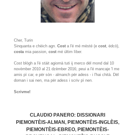
Cher, Turin
Sinquanta e chèich agn.
Cost
a l'é mé mësté (e
cost
, ëdcò),
costa
mia passion,
cost
mé ùltim lìber.
Cost blògh a l'é stàit agiornà tuti ij merco dël mond dal 10
novèmber 2010 al 21 dzèmber 2016; peui a l'é mancaje 'l me
amis pì car, e për sòn - almanch për adess - i l'hai chità. Dël
doman i sai nen, ma për adess i scriv pì nen.
Scrivme!
CLAUDIO PANERO: DISSIONARI
PIEMONTÈIS-ALMAN, PIEMONTÈIS-INGLÈIS,
PIEMONTÈIS-EBREO, PIEMONTÈIS-