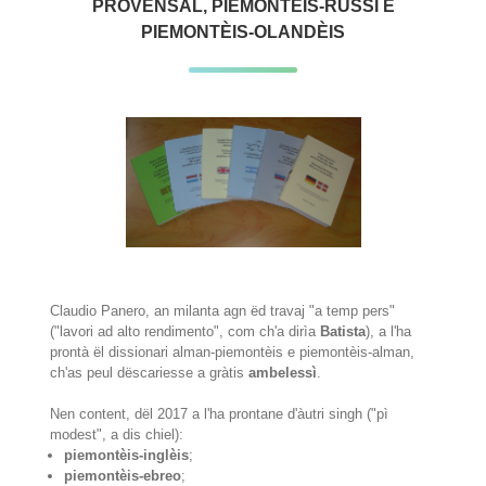
PROVENSAL, PIEMONTÈIS-RUSSI E
PIEMONTÈIS-OLANDÈIS
Claudio Panero, an milanta agn ëd travaj "a temp pers"
("lavori ad alto rendimento", com ch'a dirìa
Batista
), a l'ha
prontà ël dissionari alman-piemontèis e piemontèis-alman,
ch'as peul dëscariesse a gràtis
ambelessì
.
Nen content, dël 2017 a l'ha prontane d'àutri singh ("pì
modest", a dis chiel):
piemontèis-inglèis
;
piemontèis-ebreo
;