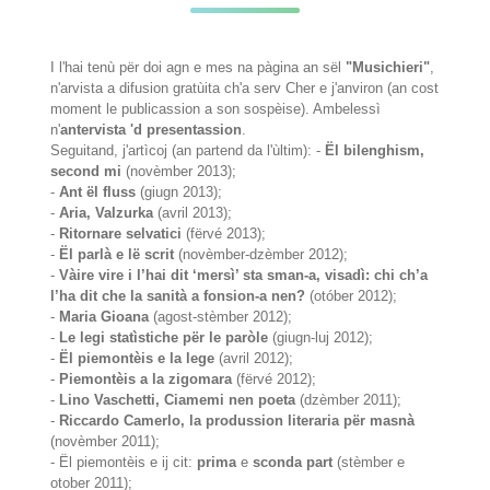
I l'hai tenù për doi agn e mes na pàgina an sël
"Musichieri"
,
n'arvista a difusion gratùita ch'a serv Cher e j'anviron (an cost
moment le publicassion a son sospèise). Ambelessì
n'
antervista 'd presentassion
.
Seguitand, j'artìcoj (an partend da l'ùltim): -
Ël bilenghism,
second mi
(novèmber 2013);
-
Ant ël fluss
(giugn 2013);
-
Aria, Valzurka
(avril 2013);
-
Ritornare selvatici
(fërvé 2013);
-
Ël parlà e lë scrit
(novèmber-dzèmber 2012);
-
Vàire vire i l’hai dit ‘mersì’ sta sman-a, visadì: chi ch’a
l’ha dit che la sanità a fonsion-a nen?
(otóber 2012);
-
Maria Gioana
(agost-stèmber 2012);
-
Le legi statìstiche për le paròle
(giugn-luj 2012);
-
Ël piemontèis e la lege
(avril 2012);
-
Piemontèis a la zigomara
(fërvé 2012);
-
Lino Vaschetti, Ciamemi nen poeta
(dzèmber 2011);
-
Riccardo Camerlo, la produssion literaria për masnà
(novèmber 2011);
- Ël piemontèis e ij cit:
prima
e
sconda part
(stèmber e
otober 2011);