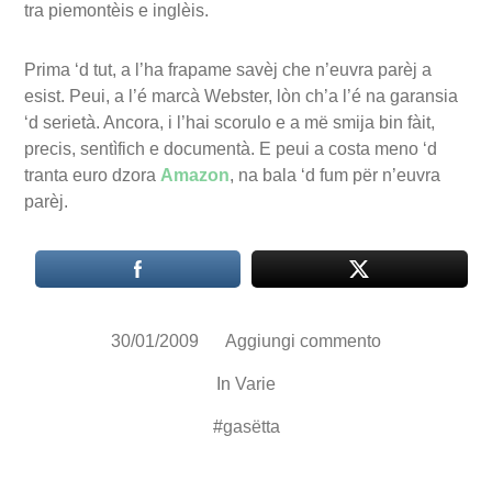
tra piemontèis e inglèis.
Prima ‘d tut, a l’ha frapame savèj che n’euvra parèj a
esist. Peui, a l’é marcà Webster, lòn ch’a l’é na garansia
‘d serietà. Ancora, i l’hai scorulo e a më smija bin fàit,
precis, sentìfich e documentà. E peui a costa meno ‘d
tranta euro dzora
Amazon
, na bala ‘d fum për n’euvra
parèj.
30/01/2009
Aggiungi commento
In
Varie
#
gasëtta