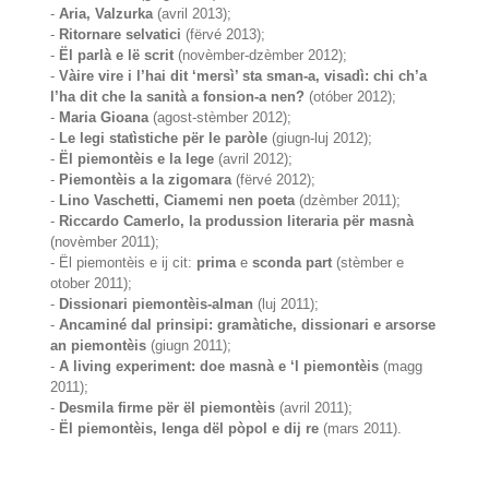
-
Aria, Valzurka
(avril 2013);
-
Ritornare selvatici
(fërvé 2013);
-
Ël parlà e lë scrit
(novèmber-dzèmber 2012);
-
Vàire vire i l’hai dit ‘mersì’ sta sman-a, visadì: chi ch’a
l’ha dit che la sanità a fonsion-a nen?
(otóber 2012);
-
Maria Gioana
(agost-stèmber 2012);
-
Le legi statìstiche për le paròle
(giugn-luj 2012);
-
Ël piemontèis e la lege
(avril 2012);
-
Piemontèis a la zigomara
(fërvé 2012);
-
Lino Vaschetti, Ciamemi nen poeta
(dzèmber 2011);
-
Riccardo Camerlo, la produssion literaria për masnà
(novèmber 2011);
- Ël piemontèis e ij cit:
prima
e
sconda part
(stèmber e
otober 2011);
-
Dissionari piemontèis-alman
(luj 2011);
-
Ancaminé dal prinsipi: gramàtiche, dissionari e arsorse
an piemontèis
(giugn 2011);
-
A living experiment: doe masnà e ‘l piemontèis
(magg
2011);
-
Desmila firme për ël piemontèis
(avril 2011);
-
Ël piemontèis, lenga dël pòpol e dij re
(mars 2011).