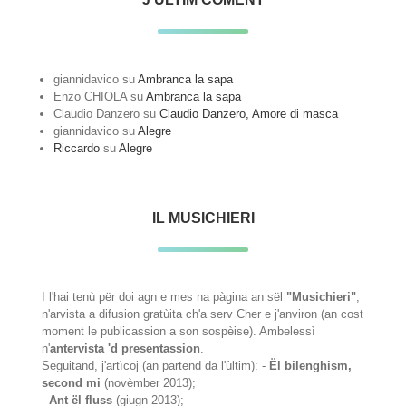
giannidavico
su
Ambranca la sapa
Enzo CHIOLA
su
Ambranca la sapa
Claudio Danzero
su
Claudio Danzero, Amore di masca
giannidavico
su
Alegre
Riccardo
su
Alegre
IL MUSICHIERI
I l'hai tenù për doi agn e mes na pàgina an sël
"Musichieri"
,
n'arvista a difusion gratùita ch'a serv Cher e j'anviron (an cost
moment le publicassion a son sospèise). Ambelessì
n'
antervista 'd presentassion
.
Seguitand, j'artìcoj (an partend da l'ùltim): -
Ël bilenghism,
second mi
(novèmber 2013);
-
Ant ël fluss
(giugn 2013);