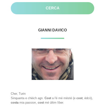
GIANNI DAVICO
Cher, Turin
Sinquanta e chèich agn.
Cost
a l'é mé mësté (e
cost
, ëdcò),
costa
mia passion,
cost
mé ùltim lìber.