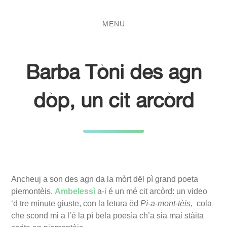
Salta
Passa
al
al
MENU
contenuto
menu
principale
Barba Tòni des agn
dòp, un cit arcòrd
Ancheuj a son des agn da la mòrt dël pì grand poeta
piemontèis.
Ambelessì
a-i é un mé cit arcòrd: un video
‘d tre minute giuste, con la letura ëd
Pì-a-mont-tèis
, cola
che scond mi a l’é la pì bela poesìa ch’a sia mai stàita