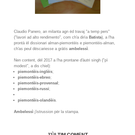
Claudio Panero, an milanta agn ëd travaj "a temp pers"
("lavori ad alto rendimento", com ch'a dirìa
Batista
), a l'ha
prontà ël dissionari alman-piemontèis e piemontèis-alman,
ch'as peul dëscariesse a gràtis
ambelessì
.
Nen content, dël 2017 a l'ha prontane d'àutri singh ("pì
modest", a dis chiel):
piemontèis-inglèis
;
piemontèis-ebreo
;
piemontèis-provensal
;
piemontèis-russi
;
piemontèis-olandèis
.
Ambelessì
j'istrussion për la stampa.
J’ÙLTIM COMENT