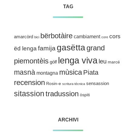
TAG
bërbotàire
cors
cambiament
amarcòrd
bici
core
gasëtta
grand
famija
ëd lenga
lenga viva
piemontèis
leu
gòlf
marcé
mùsica
masnà
Piata
montagna
recension
sensassion
Rosin-e
scritura técnica
sitassion
tradussion
òspiti
ARCHIVI