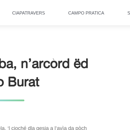
CIAPATRAVERS
CAMPO PRATICA
ba, n’arcòrd ëd
o Burat
a, ‘l cioché dla gesia a l’avìa da pòch