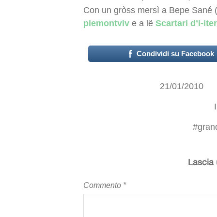
Con un gròss mersì a Bepe Sané (
piemontviv
e a lë
Scartari d’i-iter
Condividi su Facebook
21/01/2010
#
gran
Lascia
Commento
*