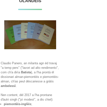
OLANDÈIS
Claudio Panero, an milanta agn ëd travaj
"a temp pers" ("lavori ad alto rendimento",
com ch'a dirìa
Batista
), a l'ha prontà ël
dissionari alman-piemontèis e piemontèis-
alman, ch'as peul dëscariesse a gràtis
ambelessì
.
Nen content, dël 2017 a l'ha prontane
d'àutri singh ("pì modest", a dis chiel):
piemontèis-inglèis
;