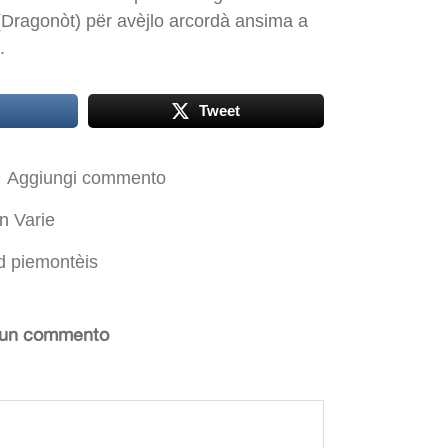
Dragonòt) për avèjlo arcordà ansima a
.
Tweet
Aggiungi commento
In
Varie
d piemontèis
 un commento