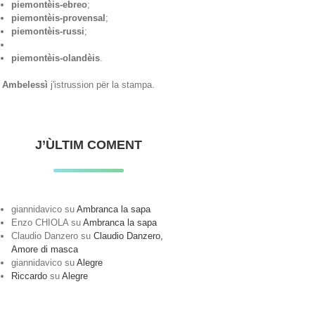
piemontèis-ebreo
;
piemontèis-provensal
;
piemontèis-russi
;
piemontèis-olandèis
.
Ambelessì
j'istrussion për la stampa.
J’ÙLTIM COMENT
giannidavico
su
Ambranca la sapa
Enzo CHIOLA
su
Ambranca la sapa
Claudio Danzero
su
Claudio Danzero,
Amore di masca
giannidavico
su
Alegre
Riccardo
su
Alegre