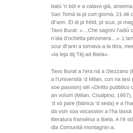
batù ‘n bòt e a calavo già, ansema a
San Tomà la pi curt giornà, 21 dë dz
dl’ann. Ël di pi frèid, pi scur, pi 
Tavo Burat: «…Che sagrin/ l’adiù c
n’ala d’ochëtta përzonera…». L’amis,
scur dl’ann a tornava a la tèra, men
«la leja dij Tëj ad Biela».
Tavo Burat a l’era nà a Stezzano 
a l’Università ‘d Milan, con na tesi
soe passion) sël «Diritto pubblico 
an voìum (Milan, Cisalpino, 1957), f
‘d sò pare (fabrica ‘d seda) e a l’h
da vsin soa vocassion a l’ha lassà 
literatura fransèisa a Biela. A l’é 
dla Comunità montagnin-a.