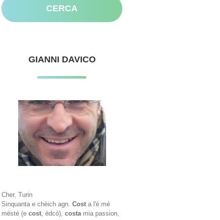
GIANNI DAVICO
Cher, Turin
Sinquanta e chèich agn.
Cost
a l'é mé
mësté (e
cost
, ëdcò),
costa
mia passion,