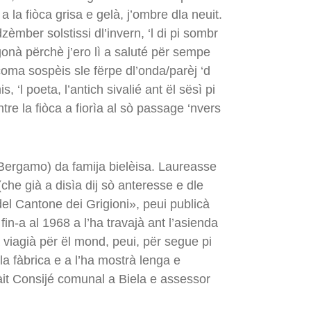
 la fiòca grisa e gelà, j’ombre dla neuit.
èmber solstissi dl’invern, ‘l di pi sombr
magonà përchè j’ero lì a saluté për sempe
oma sospèis sle fërpe dl’onda/parèj ‘d
 ‘l poeta, l’antich sivalié ant ël sësì pi
tre la fiòca a fiorìa al sò passage ‘nvers
(Bergamo) da famija bielèisa. Laureasse
 (che già a disìa dij sò anteresse e dle
del Cantone dei Grigioni», peui publicà
in-a al 1968 a l’ha travajà ant l’asienda
a viagià për ël mond, peui, për segue pi
la fàbrica e a l’ha mostrà lenga e
stàit Consijé comunal a Biela e assessor