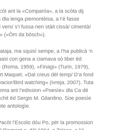
acòt ant la «Companìa», a la scòla dij
a dla lenga piemontèisa, a l’é fasse
vers/ s’i fussa nen stàit cissà/ cimentà/
a» («Òm da bòsch»).
bataja, ma squisì sempe, a l’ha publicà ‘n
uasi con gena a ciamava sò liber ëd
 (Roma, 1959), «Finagi» (Turin, 1979),
t Maquet, «Dal creus dël temp/ D’a fond
vacior/Bird watching» (Ivreja, 2007). Tuta
nsema ant l’edission «Poesìe» dla Ca dë
chit ëd Sergio M. Gilardino. Soe poesìe
te antologìe.
Pacòt l’Escolo dóu Po, për la promossion