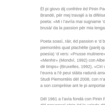
Ël pi giovo dij confrère ëd Pinin P
Brandé, për mej travajé a la difèis
poeta: «Mi i l’avrìa mai sugname ‘d 
brusà/ da la passion për mia leng
Poeta soasì, ràir, ëd passion e ‘d 
piemontèis quat plachëlte (parèj q
poesìa) ‘d vers: «Prusse mulinere»
«Menhir» (Mondvì, 1992) con Alber
dë timps» (Bruxelles, 1992), «Ciri 
l’euvra a l’é peui stàita radunà a
Studi Piemontèis dël 2008, con n’a
a son comprèise ant le pi amportan
Dël 1961 a l’avìa fondà con Pinin 