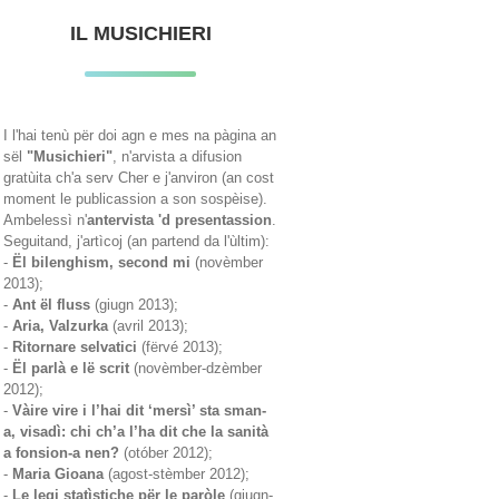
IL MUSICHIERI
I l'hai tenù për doi agn e mes na pàgina an
sël
"Musichieri"
, n'arvista a difusion
gratùita ch'a serv Cher e j'anviron (an cost
moment le publicassion a son sospèise).
Ambelessì n'
antervista 'd presentassion
.
Seguitand, j'artìcoj (an partend da l'ùltim):
-
Ël bilenghism, second mi
(novèmber
2013);
-
Ant ël fluss
(giugn 2013);
-
Aria, Valzurka
(avril 2013);
-
Ritornare selvatici
(fërvé 2013);
-
Ël parlà e lë scrit
(novèmber-dzèmber
2012);
-
Vàire vire i l’hai dit ‘mersì’ sta sman-
a, visadì: chi ch’a l’ha dit che la sanità
a fonsion-a nen?
(otóber 2012);
-
Maria Gioana
(agost-stèmber 2012);
-
Le legi statìstiche për le paròle
(giugn-