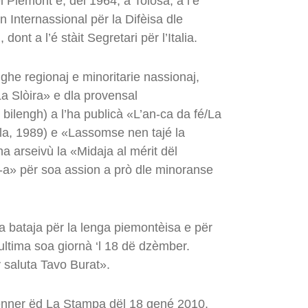
l Piemont e, dël 1964, a Tolosa, a l’é
on Internassional për la Difèisa dle
nt a l’é stàit Segretari për l’Italia.
enghe regionaj e minoritarie nassionaj,
La Slòira» e dla provensal
ilengh) a l’ha publicà «L’an-ca da fé/La
ela, 1989) e «Lassomse nen tajé la
ha arseivù la «Midaja al mérit dël
-a» për soa assion a prò dle minoranse
-a bataja për la lenga piemontèisa e për
’ultima soa giornà ‘l 18 dë dzèmber.
 saluta Tavo Burat».
ënner ëd La Stampa dël 18 gené 2010.