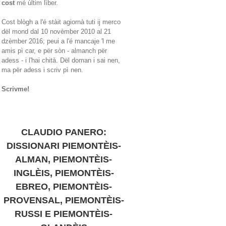
cost
mé ùltim lìber.
Cost blògh a l'é stàit agiornà tuti ij merco
dël mond dal 10 novèmber 2010 al 21
dzèmber 2016; peui a l'é mancaje 'l me
amis pì car, e për sòn - almanch për
adess - i l'hai chità. Dël doman i sai nen,
ma për adess i scriv pì nen.
Scrivme!
CLAUDIO PANERO:
DISSIONARI PIEMONTÈIS-
ALMAN, PIEMONTÈIS-
INGLÈIS, PIEMONTÈIS-
EBREO, PIEMONTÈIS-
PROVENSAL, PIEMONTÈIS-
RUSSI E PIEMONTÈIS-