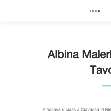
Salta
Passa
al
al
HOME
contenuto
menu
principale
Albina Maler
Tav
A fiocava s-ciass a Ciavassa ‘d Biel