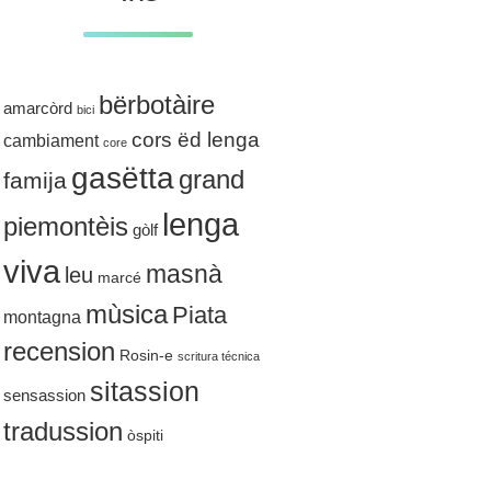
bërbotàire
amarcòrd
bici
cors ëd lenga
cambiament
core
gasëtta
grand
famija
lenga
piemontèis
gòlf
viva
masnà
leu
marcé
mùsica
Piata
montagna
recension
Rosin-e
scritura técnica
sitassion
sensassion
tradussion
òspiti