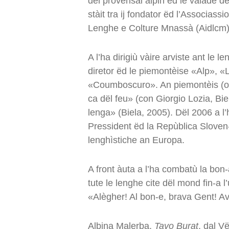
dël provensal alpin ëd le valade dë
stàit tra ij fondator ëd l’Associassi
Lenghe e Colture Mnassà (Aidlcm), do
A l’ha dirigiù vàire arviste ant le l
diretor ëd le piemontèise «Alp», «
«Coumboscuro». An piemontèis (o b
ca dël feu» (con Giorgio Lozia, Bi
lenga» (Biela, 2005). Dël 2006 a l’
Pressident ëd la Repùblica Sloven
lenghìstiche an Europa.
A front àuta a l’ha combatù la bon
tute le lenghe cite dël mond fin-a l
«Alègher! Al bon-e, brava Gent! Av
Albina Malerba,
Tavo Burat
, dal V