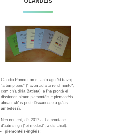
OLANDÈIS
Claudio Panero, an milanta agn ëd travaj
"a temp pers" ("lavori ad alto rendimento",
com ch'a dirìa
Batista
), a l'ha prontà ël
dissionari alman-piemontèis e piemontèis-
alman, ch'as peul dëscariesse a gràtis
ambelessì
.
Nen content, dël 2017 a l'ha prontane
d'àutri singh ("pì modest", a dis chiel):
piemontèis-inglèis
;