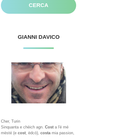
GIANNI DAVICO
Cher, Turin
Sinquanta e chèich agn.
Cost
a l'é mé
mësté (e
cost
, ëdcò),
costa
mia passion,