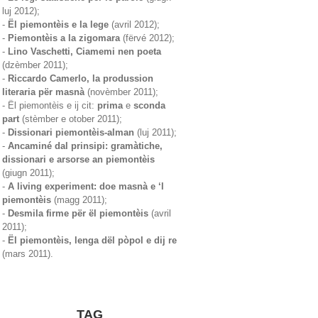
luj 2012);
-
Ël piemontèis e la lege
(avril 2012);
-
Piemontèis a la zigomara
(fërvé 2012);
-
Lino Vaschetti, Ciamemi nen poeta
(dzèmber 2011);
-
Riccardo Camerlo, la produssion
literaria për masnà
(novèmber 2011);
- Ël piemontèis e ij cit:
prima
e
sconda
part
(stèmber e otober 2011);
-
Dissionari piemontèis-alman
(luj 2011);
-
Ancaminé dal prinsipi: gramàtiche,
dissionari e arsorse an piemontèis
(giugn 2011);
-
A living experiment: doe masnà e ‘l
piemontèis
(magg 2011);
-
Desmila firme për ël piemontèis
(avril
2011);
-
Ël piemontèis, lenga dël pòpol e dij re
(mars 2011).
TAG