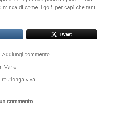
 minca dì come ‘l gòlf, për capì che tant
Tweet
Aggiungi commento
In
Varie
ire
#
lenga viva
 un commento