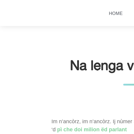
Salta
Passa
al
al
HOME
contenuto
menu
principale
Na lenga 
Im n’ancòrz, im n’ancòrz. Ij nùmer 
‘d
pì che doi milion ëd parlant