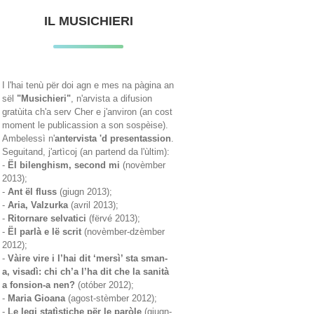
IL MUSICHIERI
I l'hai tenù për doi agn e mes na pàgina an
sël
"Musichieri"
, n'arvista a difusion
gratùita ch'a serv Cher e j'anviron (an cost
moment le publicassion a son sospèise).
Ambelessì n'
antervista 'd presentassion
.
Seguitand, j'artìcoj (an partend da l'ùltim):
-
Ël bilenghism, second mi
(novèmber
2013);
-
Ant ël fluss
(giugn 2013);
-
Aria, Valzurka
(avril 2013);
-
Ritornare selvatici
(fërvé 2013);
-
Ël parlà e lë scrit
(novèmber-dzèmber
2012);
-
Vàire vire i l’hai dit ‘mersì’ sta sman-
a, visadì: chi ch’a l’ha dit che la sanità
a fonsion-a nen?
(otóber 2012);
-
Maria Gioana
(agost-stèmber 2012);
-
Le legi statìstiche për le paròle
(giugn-