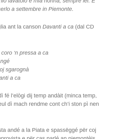
hio lavatoio e mia nonna, sempre lei. E
serlo a settembre in Piemonte.
glia ant la canson
Davanti a ca
(dal CD
coro ‘n pressa a ca
angé
oj sgarognà
anti a ca
 fé l’elògi dij temp andàit (minca temp,
 veul dì mach rendme cont ch’i ston pì nen
ta andé a la Piata e spassëggé për coj
improvista e për cas parlé an piemontèis