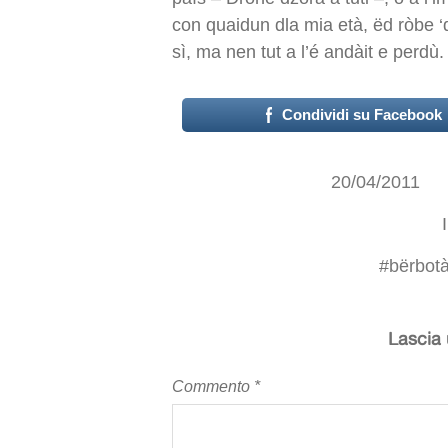
con quaidun dla mia età, ëd ròbe ‘d
sì, ma nen tut a l’é andàit e perdù.
Condividi su Facebook
20/04/2011
#
bërbotà
Lascia
Commento
*