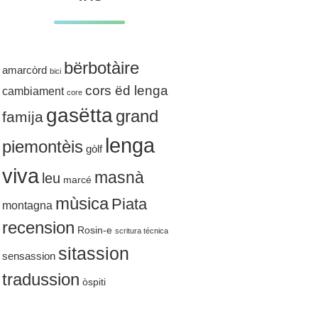
bërbotàire
amarcòrd
bici
cors ëd lenga
cambiament
core
gasëtta
grand
famija
lenga
piemontèis
gòlf
viva
masnà
leu
marcé
mùsica
Piata
montagna
recension
Rosin-e
scritura técnica
sitassion
sensassion
tradussion
òspiti