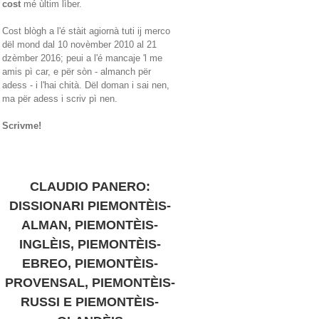
cost
mé ùltim lìber.
Cost blògh a l'é stàit agiornà tuti ij merco
dël mond dal 10 novèmber 2010 al 21
dzèmber 2016; peui a l'é mancaje 'l me
amis pì car, e për sòn - almanch për
adess - i l'hai chità. Dël doman i sai nen,
ma për adess i scriv pì nen.
Scrivme!
CLAUDIO PANERO:
DISSIONARI PIEMONTÈIS-
ALMAN, PIEMONTÈIS-
INGLÈIS, PIEMONTÈIS-
EBREO, PIEMONTÈIS-
PROVENSAL, PIEMONTÈIS-
RUSSI E PIEMONTÈIS-