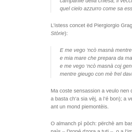
campanile della chiesa, il vecc
quel cielo azzurro come sa es
L’istess concet ëd Piergiorgio Gra
Stòrie
):
E me vego ‘ncò masnà mentre 
e mia mare che prepara da m
e me vego ‘ncò masnà coj gen
mentre gieugo con mè frel dav
Ma coste sensassion a veulo nen dì
a basta ch’a sia vèj, a l’é bon); a
ant un mond piemontèis.
O almanch pì pòch: përchè am bas
paìs – Droné dzora a tuti –, o a l’