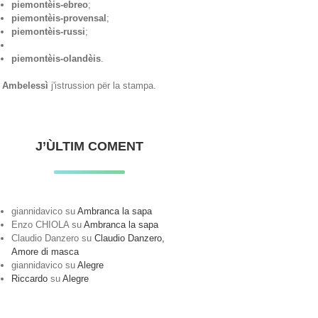
piemontèis-ebreo
;
piemontèis-provensal
;
piemontèis-russi
;
piemontèis-olandèis
.
Ambelessì
j'istrussion për la stampa.
J’ÙLTIM COMENT
giannidavico
su
Ambranca la sapa
Enzo CHIOLA
su
Ambranca la sapa
Claudio Danzero
su
Claudio Danzero,
Amore di masca
giannidavico
su
Alegre
Riccardo
su
Alegre