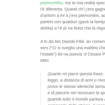
piemontèis
, ma la mia realtà spec
l’é diferenta. Quand ch’i j’era gagn
d’antorn a mi a j’era piemontèis, 
parlelo con quaidun (gavà la famija
strèita) a l’é pì na festa che la régo
A lo dis bin Davide Filié, an come
vers (“Ci si sveglia una mattino ch
l’estate”) ëd na poesìa ‘d Cesare 
Mito
:
Quanto mi piace questa frase.
leggo, a distanza di anni o me
provo le stesse identiche sens
e di piacere nel rievocare la sp
quando tutto il mondo parlava a