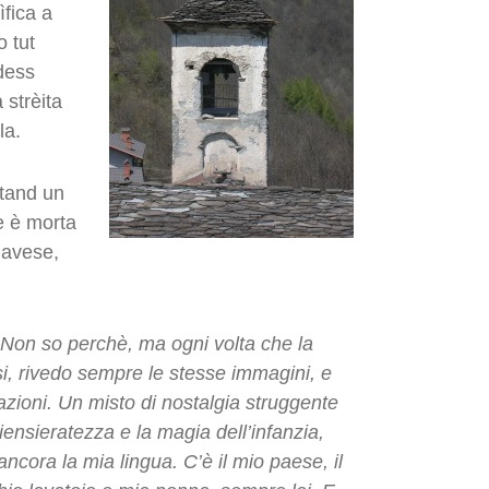
ìfica a
o tut
adess
 strèita
la.
ntand un
e è morta
Pavese,
 Non so perchè, ma ogni volta che la
si, rivedo sempre le stesse immagini, e
azioni. Un misto di nostalgia struggente
iensieratezza e la magia dell’infanzia,
ncora la mia lingua. C’è il mio paese, il