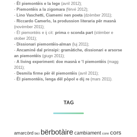
-
Ël piemontèis e la lege
(avril 2012);
-
Piemontèis a la zigomara
(fërvé 2012);
-
Lino Vaschetti, Ciamemi nen poeta
(dzèmber 2011);
-
Riccardo Camerlo, la produssion literaria për masnà
(novèmber 2011);
- Ël piemontèis e ij cit:
prima
e
sconda part
(stèmber e
otober 2011);
-
Dissionari piemontèis-alman
(luj 2011);
-
Ancaminé dal prinsipi: gramàtiche, dissionari e arsorse
an piemontèis
(giugn 2011);
-
A living experiment: doe masnà e ‘l piemontèis
(magg
2011);
-
Desmila firme për ël piemontèis
(avril 2011);
-
Ël piemontèis, lenga dël pòpol e dij re
(mars 2011).
TAG
bërbotàire
cors
cambiament
amarcòrd
bici
core