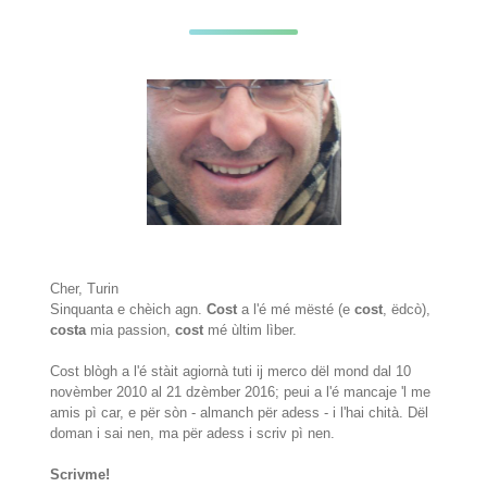
Cher, Turin
Sinquanta e chèich agn.
Cost
a l'é mé mësté (e
cost
, ëdcò),
costa
mia passion,
cost
mé ùltim lìber.
Cost blògh a l'é stàit agiornà tuti ij merco dël mond dal 10
novèmber 2010 al 21 dzèmber 2016; peui a l'é mancaje 'l me
amis pì car, e për sòn - almanch për adess - i l'hai chità. Dël
doman i sai nen, ma për adess i scriv pì nen.
Scrivme!