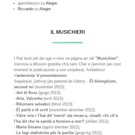
giannidavico
su
Alegre
Riccardo
su
Alegre
IL MUSICHIERI
I l'hai tenù për doi agn e mes na pàgina an sël
"Musichieri"
,
n'arvista a difusion gratùita ch'a serv Cher e j'anviron (an cost
moment le publicassion a son sospèise). Ambelessì
n'
antervista 'd presentassion
.
Seguitand, j'artìcoj (an partend da l'ùltim): -
Ël bilenghism,
second mi
(novèmber 2013);
-
Ant ël fluss
(giugn 2013);
-
Aria, Valzurka
(avril 2013);
-
Ritornare selvatici
(fërvé 2013);
-
Ël parlà e lë scrit
(novèmber-dzèmber 2012);
-
Vàire vire i l’hai dit ‘mersì’ sta sman-a, visadì: chi ch’a
l’ha dit che la sanità a fonsion-a nen?
(otóber 2012);
-
Maria Gioana
(agost-stèmber 2012);
-
Le legi statìstiche për le paròle
(giugn-luj 2012);