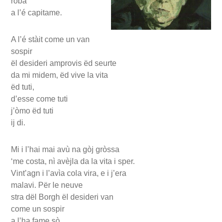
ròba
a l’é capitame.
A l’é stàit come un van
sospir
ël desideri amprovis ëd seurte
da mi midem, ëd vive la vita
ëd tuti,
d’esse come tuti
j’òmo ëd tuti
ij di.
Mi i l’hai mai avù na gòj gròssa
‘me costa, nì avèjla da la vita i sper.
Vint’agn i l’avìa cola vira, e i j’era
malavi. Për le neuve
stra dël Borgh ël desideri van
come un sospir
a l’ha fame sò.