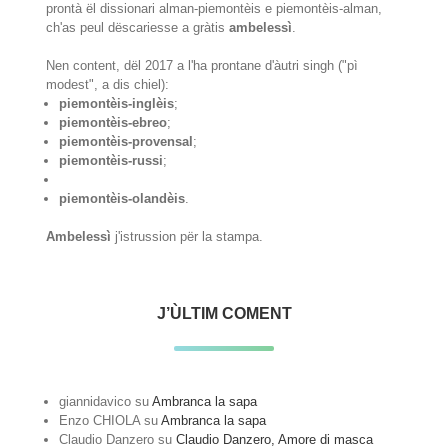
prontà ël dissionari alman-piemontèis e piemontèis-alman,
ch'as peul dëscariesse a gràtis
ambelessì
.
Nen content, dël 2017 a l'ha prontane d'àutri singh ("pì
modest", a dis chiel):
piemontèis-inglèis
;
piemontèis-ebreo
;
piemontèis-provensal
;
piemontèis-russi
;
piemontèis-olandèis
.
Ambelessì
j'istrussion për la stampa.
J’ÙLTIM COMENT
giannidavico
su
Ambranca la sapa
Enzo CHIOLA
su
Ambranca la sapa
Claudio Danzero
su
Claudio Danzero, Amore di masca