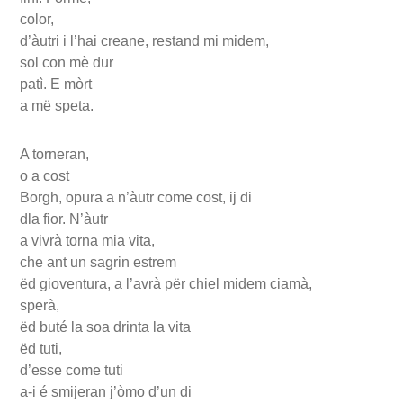
color,
d’àutri i l’hai creane, restand mi midem,
sol con mè dur
patì. E mòrt
a më speta.
A torneran,
o a cost
Borgh, opura a n’àutr come cost, ij di
dla fior. N’àutr
a vivrà torna mia vita,
che ant un sagrin estrem
ëd gioventura, a l’avrà për chiel midem ciamà,
sperà,
ëd buté la soa drinta la vita
ëd tuti,
d’esse come tuti
a-i é smijeran j’òmo d’un di