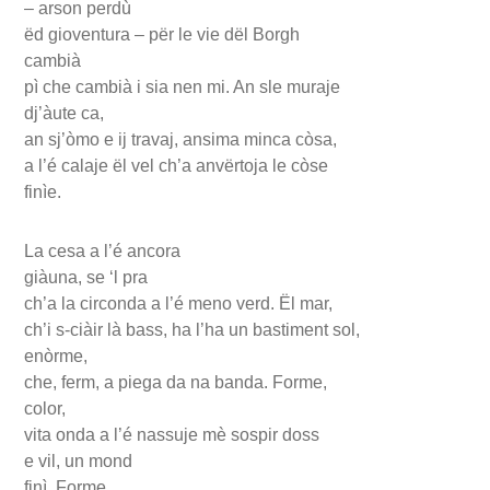
– arson perdù
ëd gioventura – për le vie dël Borgh
cambià
pì che cambià i sia nen mi. An sle muraje
dj’àute ca,
an sj’òmo e ij travaj, ansima minca còsa,
a l’é calaje ël vel ch’a anvërtoja le còse
finìe.
La cesa a l’é ancora
giàuna, se ‘l pra
ch’a la circonda a l’é meno verd. Ël mar,
ch’i s-ciàir là bass, ha l’ha un bastiment sol,
enòrme,
che, ferm, a piega da na banda. Forme,
color,
vita onda a l’é nassuje mè sospir doss
e vil, un mond
finì. Forme,