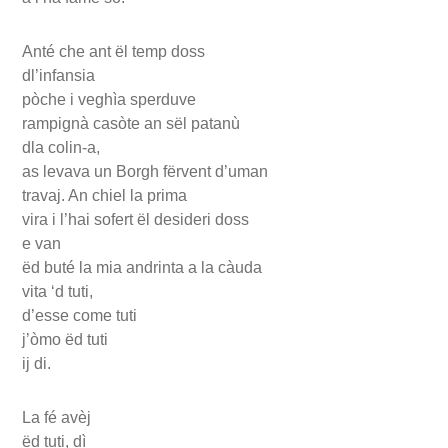
Anté che ant ël temp doss
dl’infansia
pòche i veghìa sperduve
rampignà casòte an sël patanù
dla colin-a,
as levava un Borgh fërvent d’uman
travaj. An chiel la prima
vira i l’hai sofert ël desideri doss
e van
ëd buté la mia andrinta a la càuda
vita ‘d tuti,
d’esse come tuti
j’òmo ëd tuti
ij di.
La fé avèj
ëd tuti, dì