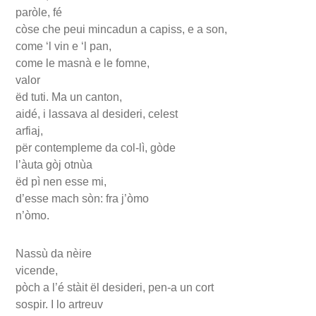
paròle, fé
còse che peui mincadun a capiss, e a son,
come ‘l vin e ‘l pan,
come le masnà e le fomne,
valor
ëd tuti. Ma un canton,
aidé, i lassava al desideri, celest
arfiaj,
për contempleme da col-lì, gòde
l’àuta gòj otnùa
ëd pì nen esse mi,
d’esse mach sòn: fra j’òmo
n’òmo.
Nassù da nèire
vicende,
pòch a l’é stàit ël desideri, pen-a un cort
sospir. I lo artreuv