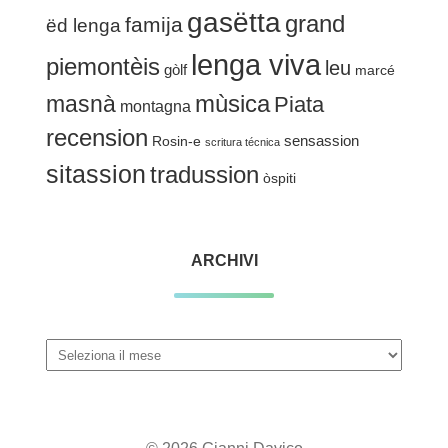
gasëtta
grand
famija
ëd lenga
lenga viva
piemontèis
leu
gòlf
marcé
mùsica
masnà
Piata
montagna
recension
sensassion
Rosin-e
scritura técnica
sitassion
tradussion
òspiti
ARCHIVI
Archivi