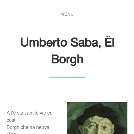
Salta
Passa
al
al
MENU
contenuto
menu
principale
Umberto Saba, Ël
Borgh
A l’é stàit ant le vie ëd
cost
Borgh che na neuva