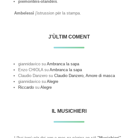
piemontèis-olandèis
.
Ambelessì
j'istrussion për la stampa.
J’ÙLTIM COMENT
giannidavico
su
Ambranca la sapa
Enzo CHIOLA
su
Ambranca la sapa
Claudio Danzero
su
Claudio Danzero, Amore di masca
giannidavico
su
Alegre
Riccardo
su
Alegre
IL MUSICHIERI
I l'hai tenù për doi agn e mes na pàgina an sël
"Musichieri"
,