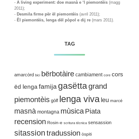
-
A living experiment: doe masnà e ‘l piemontèis
(magg
2011);
-
Desmila firme për ël piemontèis
(avril 2011);
-
Ël piemontèis, lenga dël pòpol e dij re
(mars 2011).
TAG
bërbotàire
cors
cambiament
amarcòrd
bici
core
gasëtta
grand
famija
ëd lenga
lenga viva
piemontèis
leu
gòlf
marcé
mùsica
masnà
Piata
montagna
recension
sensassion
Rosin-e
scritura técnica
sitassion
tradussion
òspiti