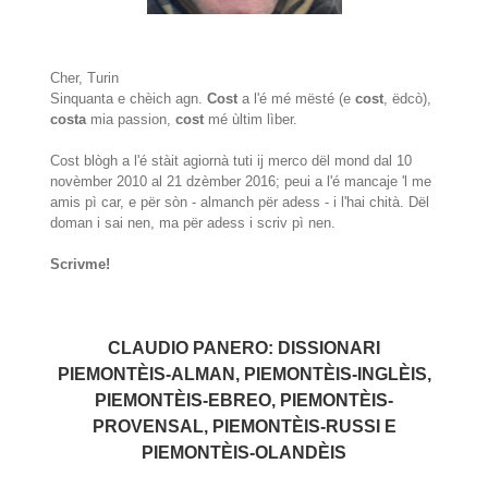
Cher, Turin
Sinquanta e chèich agn.
Cost
a l'é mé mësté (e
cost
, ëdcò),
costa
mia passion,
cost
mé ùltim lìber.
Cost blògh a l'é stàit agiornà tuti ij merco dël mond dal 10
novèmber 2010 al 21 dzèmber 2016; peui a l'é mancaje 'l me
amis pì car, e për sòn - almanch për adess - i l'hai chità. Dël
doman i sai nen, ma për adess i scriv pì nen.
Scrivme!
CLAUDIO PANERO: DISSIONARI
PIEMONTÈIS-ALMAN, PIEMONTÈIS-INGLÈIS,
PIEMONTÈIS-EBREO, PIEMONTÈIS-
PROVENSAL, PIEMONTÈIS-RUSSI E
PIEMONTÈIS-OLANDÈIS