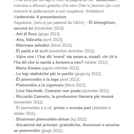
n'arvista a difusion gratùita ch'a serv Cher e j'anviron (an cost
moment le publicassion a son sospèise). Ambelessì
n'
antervista 'd presentassion
.
Seguitand, j'artìcoj (an partend da l'ùltim): -
Ël bilenghism,
second mi
(novèmber 2013);
-
Ant ël fluss
(giugn 2013);
-
Aria, Valzurka
(avril 2013);
-
Ritornare selvatici
(fërvé 2013);
-
Ël parlà e lë scrit
(novèmber-dzèmber 2012);
-
Vàire vire i l’hai dit ‘mersì’ sta sman-a, visadì: chi ch’a
l’ha dit che la sanità a fonsion-a nen?
(otóber 2012);
-
Maria Gioana
(agost-stèmber 2012);
-
Le legi statìstiche për le paròle
(giugn-luj 2012);
-
Ël piemontèis e la lege
(avril 2012);
-
Piemontèis a la zigomara
(fërvé 2012);
-
Lino Vaschetti, Ciamemi nen poeta
(dzèmber 2011);
-
Riccardo Camerlo, la produssion literaria për masnà
(novèmber 2011);
- Ël piemontèis e ij cit:
prima
e
sconda part
(stèmber e
otober 2011);
-
Dissionari piemontèis-alman
(luj 2011);
-
Ancaminé dal prinsipi: gramàtiche, dissionari e arsorse
an piemontèis
(giugn 2011);