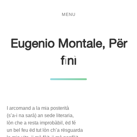
Salta
Passa
al
al
MENU
contenuto
menu
principale
Eugenio Montale, Për
finì
I arcomand a la mia posterità
(s’a-i na sarà) an sede literaria,
lòn che a resta improbàbil, ëd fé
un bel feu ëd tut lòn ch’a rësguarda