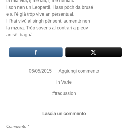
la mia vita, ij mè fàit, ij mè nenfàit.
I son nen un Leopardi, i lass pòch da brusé
e a l’é già tròp vive an përsentual.
I l’hai vivù al singh për sent, aumenté nen
la mzura. Tròp sovens al contrari a pieuv
an sël bagnà.
06/05/2015
Aggiungi commento
In
Varie
#
tradussion
Lascia un commento
Commento
*