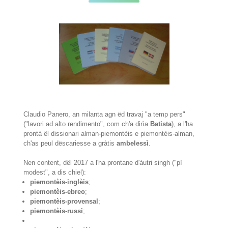
Claudio Panero, an milanta agn ëd travaj "a temp pers"
("lavori ad alto rendimento", com ch'a dirìa
Batista
), a l'ha
prontà ël dissionari alman-piemontèis e piemontèis-alman,
ch'as peul dëscariesse a gràtis
ambelessì
.
Nen content, dël 2017 a l'ha prontane d'àutri singh ("pì
modest", a dis chiel):
piemontèis-inglèis
;
piemontèis-ebreo
;
piemontèis-provensal
;
piemontèis-russi
;