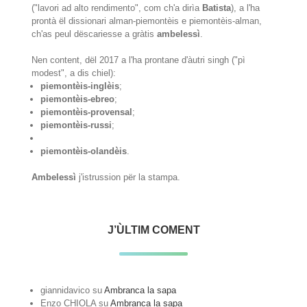
("lavori ad alto rendimento", com ch'a dirìa
Batista
), a l'ha
prontà ël dissionari alman-piemontèis e piemontèis-alman,
ch'as peul dëscariesse a gràtis
ambelessì
.
Nen content, dël 2017 a l'ha prontane d'àutri singh ("pì
modest", a dis chiel):
piemontèis-inglèis
;
piemontèis-ebreo
;
piemontèis-provensal
;
piemontèis-russi
;
piemontèis-olandèis
.
Ambelessì
j'istrussion për la stampa.
J’ÙLTIM COMENT
giannidavico
su
Ambranca la sapa
Enzo CHIOLA
su
Ambranca la sapa