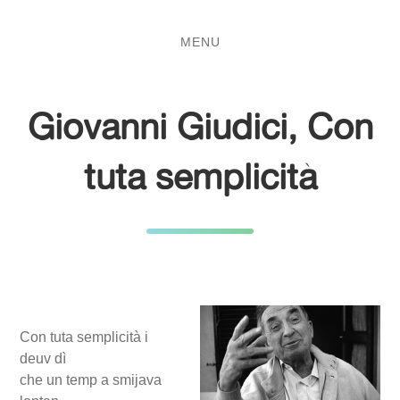
Salta
Passa
al
al
MENU
contenuto
menu
principale
Giovanni Giudici, Con
tuta semplicità
Con tuta semplicità i
deuv dì
che un temp a smijava