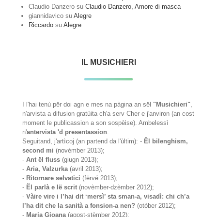
Claudio Danzero
su
Claudio Danzero, Amore di masca
giannidavico
su
Alegre
Riccardo
su
Alegre
IL MUSICHIERI
I l'hai tenù për doi agn e mes na pàgina an sël
"Musichieri"
,
n'arvista a difusion gratùita ch'a serv Cher e j'anviron (an cost
moment le publicassion a son sospèise). Ambelessì
n'
antervista 'd presentassion
.
Seguitand, j'artìcoj (an partend da l'ùltim): -
Ël bilenghism,
second mi
(novèmber 2013);
-
Ant ël fluss
(giugn 2013);
-
Aria, Valzurka
(avril 2013);
-
Ritornare selvatici
(fërvé 2013);
-
Ël parlà e lë scrit
(novèmber-dzèmber 2012);
-
Vàire vire i l’hai dit ‘mersì’ sta sman-a, visadì: chi ch’a
l’ha dit che la sanità a fonsion-a nen?
(otóber 2012);
-
Maria Gioana
(agost-stèmber 2012);