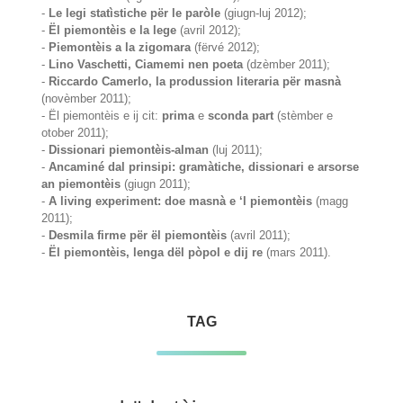
-
Le legi statìstiche për le paròle
(giugn-luj 2012);
-
Ël piemontèis e la lege
(avril 2012);
-
Piemontèis a la zigomara
(fërvé 2012);
-
Lino Vaschetti, Ciamemi nen poeta
(dzèmber 2011);
-
Riccardo Camerlo, la produssion literaria për masnà
(novèmber 2011);
- Ël piemontèis e ij cit:
prima
e
sconda part
(stèmber e
otober 2011);
-
Dissionari piemontèis-alman
(luj 2011);
-
Ancaminé dal prinsipi: gramàtiche, dissionari e arsorse
an piemontèis
(giugn 2011);
-
A living experiment: doe masnà e ‘l piemontèis
(magg
2011);
-
Desmila firme për ël piemontèis
(avril 2011);
-
Ël piemontèis, lenga dël pòpol e dij re
(mars 2011).
TAG