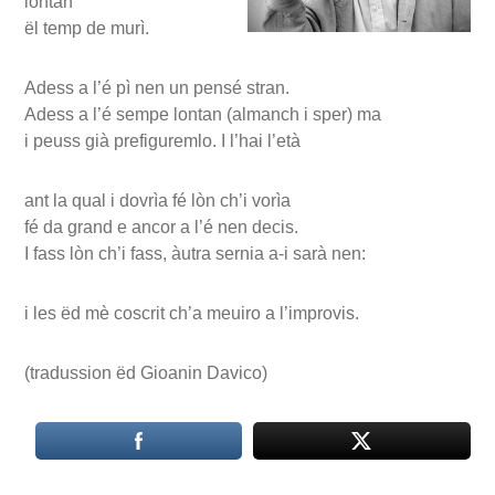
lontan
ël temp de murì.
Adess a l’é pì nen un pensé stran.
Adess a l’é sempe lontan (almanch i sper) ma
i peuss già prefiguremlo. I l’hai l’età
ant la qual i dovrìa fé lòn ch’i vorìa
fé da grand e ancor a l’é nen decis.
I fass lòn ch’i fass, àutra sernia a-i sarà nen:
i les ëd mè coscrit ch’a meuiro a l’improvis.
(tradussion ëd Gioanin Davico)