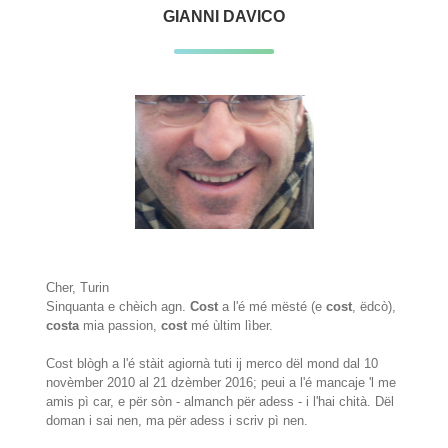
GIANNI DAVICO
Cher, Turin
Sinquanta e chèich agn.
Cost
a l'é mé mësté (e
cost
, ëdcò),
costa
mia passion,
cost
mé ùltim lìber.
Cost blògh a l'é stàit agiornà tuti ij merco dël mond dal 10
novèmber 2010 al 21 dzèmber 2016; peui a l'é mancaje 'l me
amis pì car, e për sòn - almanch për adess - i l'hai chità. Dël
doman i sai nen, ma për adess i scriv pì nen.