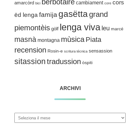
bërbotàire
cors
cambiament
amarcòrd
bici
core
gasëtta
grand
famija
ëd lenga
lenga viva
piemontèis
leu
gòlf
marcé
mùsica
masnà
Piata
montagna
recension
sensassion
Rosin-e
scritura técnica
sitassion
tradussion
òspiti
ARCHIVI
Archivi