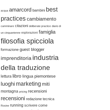
best
amarcord
bambini
acqua
practices
cambiamento
citazioni
camminare
deliberate practice
diario di
famiglia
esplorazioni
un cinquantenne
filosofia spicciola
guest blogger
formazione
industria
imprenditoria
della traduzione
libro
lingua piemontese
lettura
marketing
luoghi
miti
recensioni
montagna
pricing
recensioni
redazione tecnica
running
scrivere come
Rosine