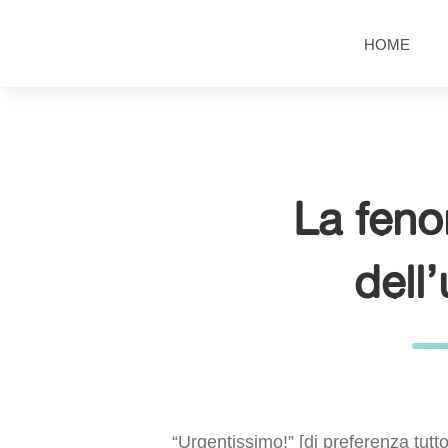
Salta
Passa
al
al
HOME
contenuto
menu
principale
La fen
dell
“Urgentissimo!” [di preferenza tutt