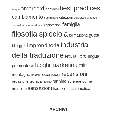
best practices
amarcord
bambini
acqua
cambiamento
citazioni
camminare
deliberate practice
famiglia
esplorazioni
diario di un cinquantenne
filosofia spicciola
guest
formazione
industria
imprenditoria
blogger
della traduzione
libro
lingua
lettura
marketing
luoghi
miti
piemontese
recensioni
recensioni
montagna
pricing
redazione tecnica
running
scrivere come
Rosine
sensazioni
traduzione automatica
mestiere
ARCHIVI