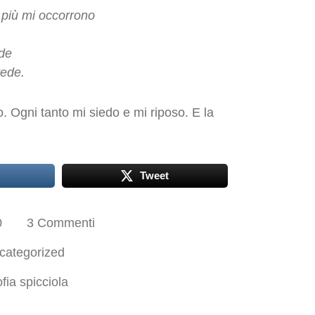
é più mi occorrono
,
ede
vede.
. Ogni tanto mi siedo e mi riposo. E la
Tweet
0
3 Commenti
categorized
ofia spicciola