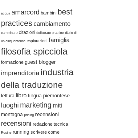
best
amarcord
bambini
acqua
practices
cambiamento
citazioni
camminare
deliberate practice
diario di
famiglia
esplorazioni
un cinquantenne
filosofia spicciola
guest blogger
formazione
industria
imprenditoria
della traduzione
libro
lingua piemontese
lettura
marketing
luoghi
miti
recensioni
montagna
pricing
recensioni
redazione tecnica
running
scrivere come
Rosine