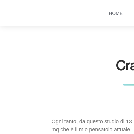
Salta
Passa
al
al
HOME
contenuto
menu
principale
Cr
Ogni tanto, da questo studio di 13
mq che è il mio pensatoio attuale,