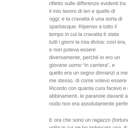
rifletto sulle differenze evidenti tra
il mio lavoro di ieri e quello di
oggi; e la cravatta è una sorta di
spartiacque. Ripenso a tutto il
tempo in cui la cravatta è stata
tutti i giorni
la mia divisa: così era,
e non poteva essere
diversamente, perché io ero un
giovane uomo “in carriera”, e
quello era un segno dinnanzi a me
me stesso, di come volevo essere 
Ricordo con quanta cura facevo e d
abbinamenti, le paranoie davanti agl
nodo non era assolutamente perfet
E ora che sono un ragazzo (fortunat
volta in cui ne ho indossata una. E