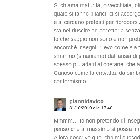
Si chiama maturità, o vecchiaia, olt
quale si fanno bilanci, ci si accorge
e si cercano pretesti per ripropors
sta nel riuscire ad accettarla senz
Io che saggio non sono e non pret
ancorché insegni, rilevo come sia tr
smanino (smaniamo) dall’ansia di 
spesso più adatti ai coetanei che ai
Curioso come la cravatta, da simbo
conformismo…
giannidavico
31/10/2010 alle 17:40
Mmmm… Io non pretendo di insegn
penso che al massimo si possa imp
Allora descrivo quel che mi succed