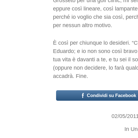
Grosseto per una golf clinic, mi sem
eppure così lineare, così lampante
perché io voglio che sia così, per
per nessun altro motivo.
È così per chiunque lo desideri. “Ca
Eduardo; e io non sono così bravo
tua vita è davanti a te, e tu sei il 
(oppure non decidere, lo farà qualc
accadrà. Fine.
Condividi su Facebook
02/05/201
In
Un