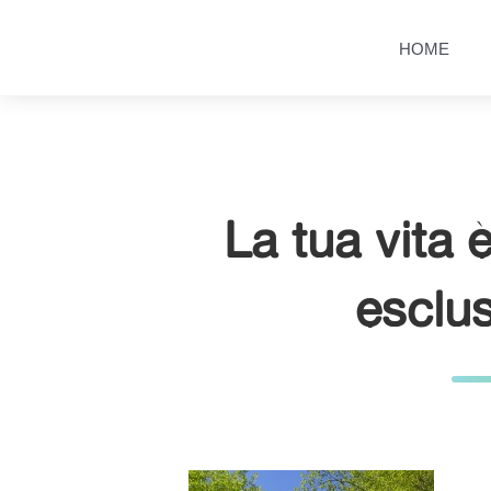
Salta
Passa
al
al
HOME
contenuto
menu
principale
La tua vita è
esclu