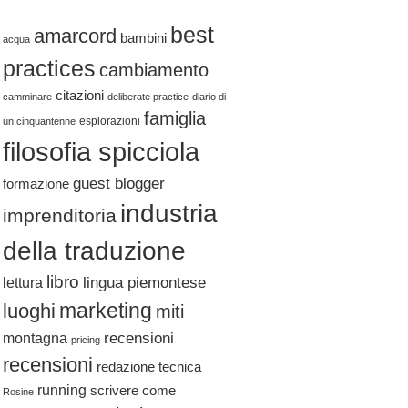
best
amarcord
bambini
acqua
practices
cambiamento
citazioni
camminare
deliberate practice
diario di
famiglia
esplorazioni
un cinquantenne
filosofia spicciola
guest blogger
formazione
industria
imprenditoria
della traduzione
libro
lingua piemontese
lettura
marketing
luoghi
miti
recensioni
montagna
pricing
recensioni
redazione tecnica
running
scrivere come
Rosine