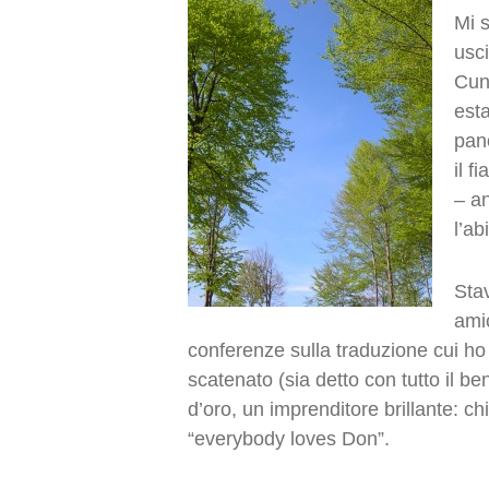
Mi 
usci
Cune
esta
pan
il f
– a
l’ab
Sta
amic
conferenze sulla traduzione cui ho
scatenato (sia detto con tutto il be
d’oro, un imprenditore brillante: ch
“everybody loves Don”.