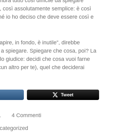
bra tutto così difficile da spiegare
, così assolutamente semplice: è così
ché io ho deciso che deve essere così e
pire, in fondo, è inutile”, direbbe
 a spiegare. Spiegare che cosa, poi? La
solo giudice: decidi che cosa vuoi farne
un altro per te), quel che deciderai
Tweet
1
4 Commenti
categorized