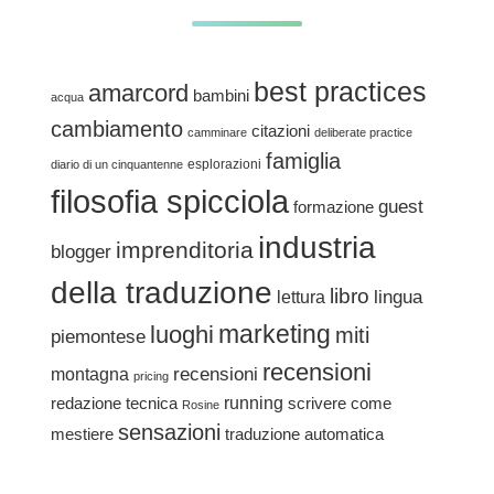
best practices
amarcord
bambini
acqua
cambiamento
citazioni
camminare
deliberate practice
famiglia
esplorazioni
diario di un cinquantenne
filosofia spicciola
guest
formazione
industria
imprenditoria
blogger
della traduzione
libro
lingua
lettura
marketing
luoghi
miti
piemontese
recensioni
recensioni
montagna
pricing
redazione tecnica
running
scrivere come
Rosine
sensazioni
traduzione automatica
mestiere