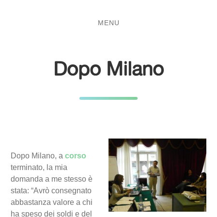
Salta
Passa
al
al
MENU
contenuto
menu
principale
Dopo Milano
Dopo Milano, a
corso
terminato, la mia
domanda a me stesso è
stata: “Avrò consegnato
abbastanza valore a chi
ha speso dei soldi e del