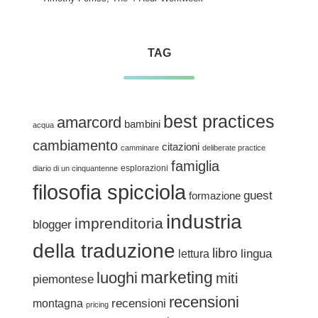
TAG
best practices
amarcord
bambini
acqua
cambiamento
citazioni
camminare
deliberate practice
famiglia
esplorazioni
diario di un cinquantenne
filosofia spicciola
guest
formazione
industria
imprenditoria
blogger
della traduzione
libro
lingua
lettura
marketing
luoghi
miti
piemontese
recensioni
recensioni
montagna
pricing