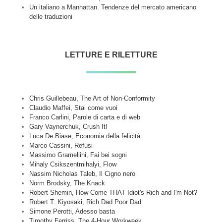
Un italiano a Manhattan. Tendenze del mercato americano
delle traduzioni
LETTURE E RILETTURE
Chris Guillebeau, The Art of Non-Conformity
Claudio Maffei, Stai come vuoi
Franco Carlini, Parole di carta e di web
Gary Vaynerchuk, Crush It!
Luca De Biase, Economia della felicità
Marco Cassini, Refusi
Massimo Gramellini, Fai bei sogni
Mihaly Csikszentmihalyi, Flow
Nassim Nicholas Taleb, Il Cigno nero
Norm Brodsky, The Knack
Robert Shemin, How Come THAT Idiot's Rich and I'm Not?
Robert T. Kiyosaki, Rich Dad Poor Dad
Simone Perotti, Adesso basta
Timothy Ferriss, The 4-Hour Workweek