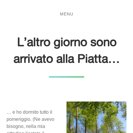
Salta
Passa
al
al
MENU
contenuto
menu
principale
L’altro giorno sono
arrivato alla Piatta…
… e ho dormito tutto il
pomeriggio. (Ne avevo
bisogno, nella mia