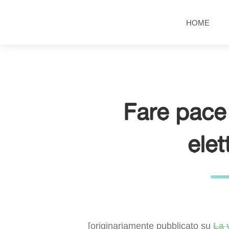
Salta
Passa
al
al
HOME
contenuto
menu
principale
Fare pace
elet
[originariamente pubblicato su
La 