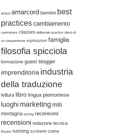
best
amarcord
bambini
acqua
practices
cambiamento
citazioni
camminare
deliberate practice
diario di
famiglia
esplorazioni
un cinquantenne
filosofia spicciola
guest blogger
formazione
industria
imprenditoria
della traduzione
libro
lingua piemontese
lettura
marketing
luoghi
miti
recensioni
montagna
pricing
recensioni
redazione tecnica
running
scrivere come
Rosine