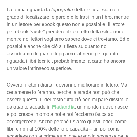
La prima riguarda la
topografia
della lettura: siamo in
grado di localizzare le parole e le frasi in un libro, mentre
in un lettore per ebook questo non è possibile. Il lettore
per ebook “vuole” prendere il controllo della situazione,
mentre noi lettori vogliamo sapere dove ci troviamo. Ed è
possibile anche che ciò si rifletta su quanto noi
assorbiamo di quanto leggiamo: almeno per quanto
riguarda i libri tecnici, probabilmente la carta ha ancora
un valore intrinseco superiore.
Ovvero, i lettori digitali dovranno migliorare in futuro. Ma
certamente lo faranno, perché la strada non può che
essere questa. E del resto tutto ciò non mi pare dissimile
da quanto accade in
Flatlandia
: un mondo nuovo nasce
e poi cresce intorno a noi e noi facciamo fatica ad
accorgercene. Anche perché usiamo questi lettori come
libri e non al 100% delle loro capacità – un po’ come
accadeva con le prime auto, che erano in sostanza delle