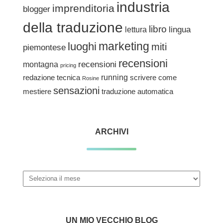
industria
imprenditoria
blogger
della traduzione
libro
lingua
lettura
marketing
luoghi
miti
piemontese
recensioni
recensioni
montagna
pricing
redazione tecnica
running
scrivere come
Rosine
sensazioni
traduzione automatica
mestiere
ARCHIVI
Archivi
UN MIO VECCHIO BLOG