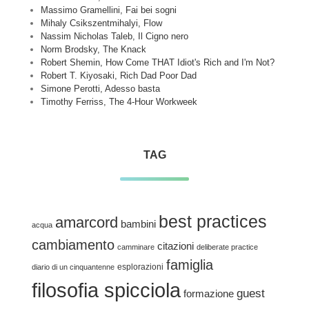
Massimo Gramellini, Fai bei sogni
Mihaly Csikszentmihalyi, Flow
Nassim Nicholas Taleb, Il Cigno nero
Norm Brodsky, The Knack
Robert Shemin, How Come THAT Idiot's Rich and I'm Not?
Robert T. Kiyosaki, Rich Dad Poor Dad
Simone Perotti, Adesso basta
Timothy Ferriss, The 4-Hour Workweek
TAG
best practices
amarcord
bambini
acqua
cambiamento
citazioni
camminare
deliberate practice
famiglia
esplorazioni
diario di un cinquantenne
filosofia spicciola
guest
formazione