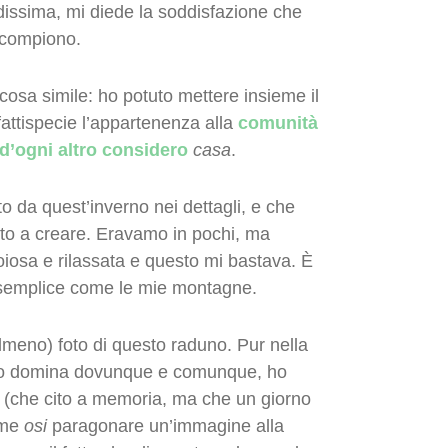
dissima, mi diede la soddisfazione che
 compiono.
cosa simile: ho potuto mettere insieme il
fattispecie l’appartenenza alla
comunità
 d’ogni altro considero
casa
.
 da quest’inverno nei dettagli, e che
ito a creare. Eravamo in pochi, ma
oiosa e rilassata e questo mi bastava. È
 semplice come le mie montagne.
meno) foto di questo raduno. Pur nella
atto domina dovunque e comunque, ho
no (che cito a memoria, ma che un giorno
ome
osi
paragonare un’immagine alla