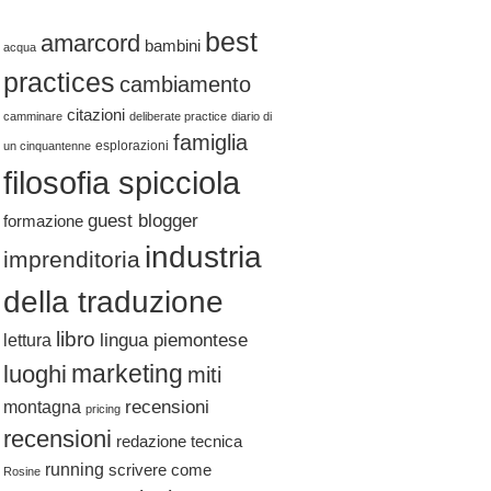
best
amarcord
bambini
acqua
practices
cambiamento
citazioni
camminare
deliberate practice
diario di
famiglia
esplorazioni
un cinquantenne
filosofia spicciola
guest blogger
formazione
industria
imprenditoria
della traduzione
libro
lingua piemontese
lettura
marketing
luoghi
miti
recensioni
montagna
pricing
recensioni
redazione tecnica
running
scrivere come
Rosine