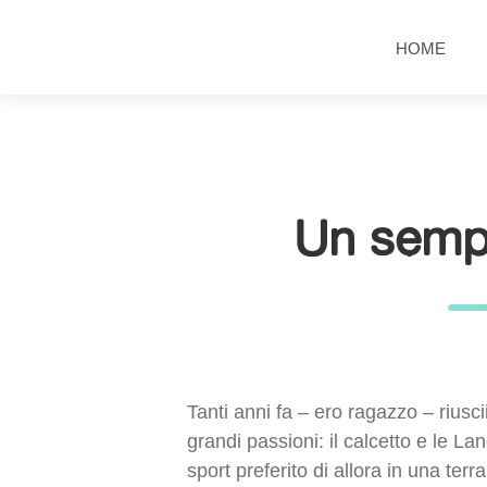
Salta
Passa
al
al
HOME
contenuto
menu
principale
Un semp
Tanti anni fa – ero ragazzo – riusc
grandi passioni: il calcetto e le L
sport preferito di allora in una ter