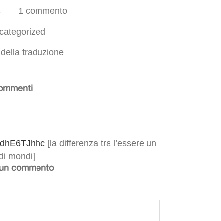
4
1 commento
categorized
 della traduzione
ommenti
o/TdhE6TJhhc
[la differenza tra l’essere un
 di mondi]
 un commento