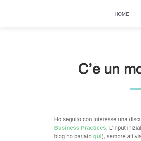
Salta
Passa
al
al
HOME
contenuto
menu
principale
C’è un mo
Ho seguito con interesse una discu
Business Practices
. L’input iniz
blog ho parlato
qui
), sempre attivi