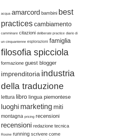
best
amarcord
bambini
acqua
practices
cambiamento
citazioni
camminare
deliberate practice
diario di
famiglia
esplorazioni
un cinquantenne
filosofia spicciola
guest blogger
formazione
industria
imprenditoria
della traduzione
libro
lingua piemontese
lettura
marketing
luoghi
miti
recensioni
montagna
pricing
recensioni
redazione tecnica
running
scrivere come
Rosine