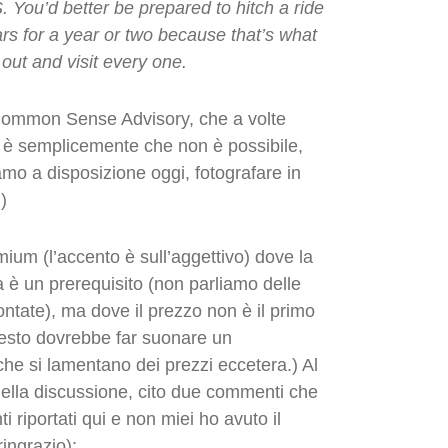
 You’d better be prepared to hitch a ride
rs for a year or two because that’s what
out and visit every one.
 di Common Sense Advisory, che a volte
: è semplicemente che non è possibile,
mo a disposizione oggi, fotografare in
)
um (l’accento è sull’aggettivo) dove la
 è un prerequisito (non parliamo delle
ontate), ma dove il prezzo non è il primo
Questo dovrebbe far suonare un
che si lamentano dei prezzi eccetera.) Al
quella discussione, cito due commenti che
ti riportati qui e non miei ho avuto il
ringrazio):