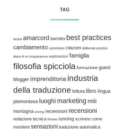
TAG
best practices
amarcord
bambini
acqua
cambiamento
citazioni
camminare
deliberate practice
famiglia
esplorazioni
diario di un cinquantenne
filosofia spicciola
guest
formazione
industria
imprenditoria
blogger
della traduzione
libro
lingua
lettura
marketing
luoghi
miti
piemontese
recensioni
recensioni
montagna
pricing
redazione tecnica
running
scrivere come
Rosine
sensazioni
traduzione automatica
mestiere