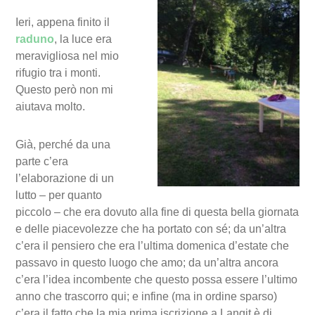
Ieri, appena finito il
raduno
, la luce era
meravigliosa nel mio
rifugio tra i monti.
Questo però non mi
aiutava molto.
Già, perché da una
parte c’era
l’elaborazione di un
lutto – per quanto
piccolo – che era dovuto alla fine di questa bella giornata
e delle piacevolezze che ha portato con sé; da un’altra
c’era il pensiero che era l’ultima domenica d’estate che
passavo in questo luogo che amo; da un’altra ancora
c’era l’idea incombente che questo possa essere l’ultimo
anno che trascorro qui; e infine (ma in ordine sparso)
c’era il fatto che la mia prima iscrizione a Langit è di