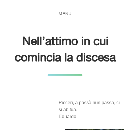
Salta
Passa
al
al
MENU
contenuto
menu
principale
Nell’attimo in cui
comincia la discesa
Piccerì, a passà nun passa, ci
si abitua.
Eduardo