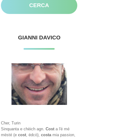
GIANNI DAVICO
Cher, Turin
Sinquanta e chèich agn.
Cost
a l'é mé
mësté (e
cost
, ëdcò),
costa
mia passion,