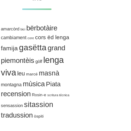
bërbotàire
amarcòrd
bici
cors ëd lenga
cambiament
core
gasëtta
grand
famija
lenga
piemontèis
gòlf
viva
masnà
leu
marcé
mùsica
Piata
montagna
recension
Rosin-e
scritura técnica
sitassion
sensassion
tradussion
òspiti