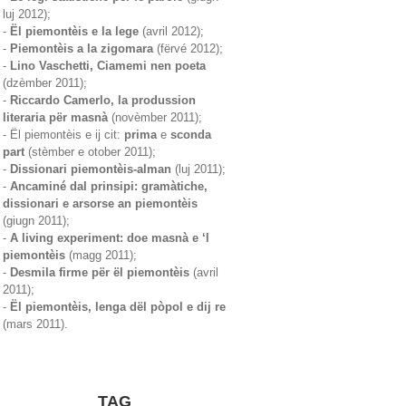
luj 2012);
-
Ël piemontèis e la lege
(avril 2012);
-
Piemontèis a la zigomara
(fërvé 2012);
-
Lino Vaschetti, Ciamemi nen poeta
(dzèmber 2011);
-
Riccardo Camerlo, la produssion
literaria për masnà
(novèmber 2011);
- Ël piemontèis e ij cit:
prima
e
sconda
part
(stèmber e otober 2011);
-
Dissionari piemontèis-alman
(luj 2011);
-
Ancaminé dal prinsipi: gramàtiche,
dissionari e arsorse an piemontèis
(giugn 2011);
-
A living experiment: doe masnà e ‘l
piemontèis
(magg 2011);
-
Desmila firme për ël piemontèis
(avril
2011);
-
Ël piemontèis, lenga dël pòpol e dij re
(mars 2011).
TAG