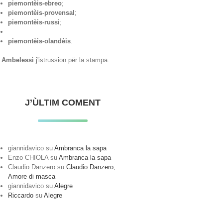
piemontèis-ebreo
;
piemontèis-provensal
;
piemontèis-russi
;
piemontèis-olandèis
.
Ambelessì
j'istrussion për la stampa.
J’ÙLTIM COMENT
giannidavico
su
Ambranca la sapa
Enzo CHIOLA
su
Ambranca la sapa
Claudio Danzero
su
Claudio Danzero,
Amore di masca
giannidavico
su
Alegre
Riccardo
su
Alegre