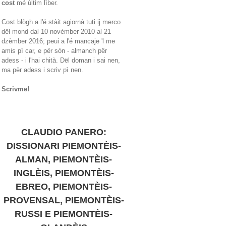
cost
mé ùltim lìber.
Cost blògh a l'é stàit agiornà tuti ij merco
dël mond dal 10 novèmber 2010 al 21
dzèmber 2016; peui a l'é mancaje 'l me
amis pì car, e për sòn - almanch për
adess - i l'hai chità. Dël doman i sai nen,
ma për adess i scriv pì nen.
Scrivme!
CLAUDIO PANERO:
DISSIONARI PIEMONTÈIS-
ALMAN, PIEMONTÈIS-
INGLÈIS, PIEMONTÈIS-
EBREO, PIEMONTÈIS-
PROVENSAL, PIEMONTÈIS-
RUSSI E PIEMONTÈIS-