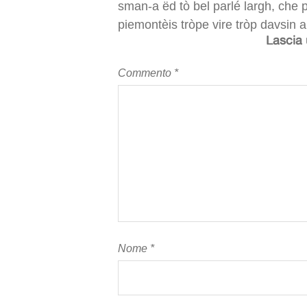
sman-a ëd tò bel parlé largh, che 
piemontèis tròpe vire tròp davsin a 
Lascia
Commento
*
Nome
*