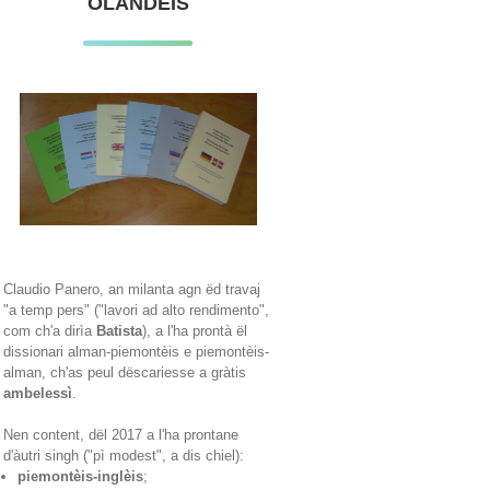
OLANDÈIS
Claudio Panero, an milanta agn ëd travaj
"a temp pers" ("lavori ad alto rendimento",
com ch'a dirìa
Batista
), a l'ha prontà ël
dissionari alman-piemontèis e piemontèis-
alman, ch'as peul dëscariesse a gràtis
ambelessì
.
Nen content, dël 2017 a l'ha prontane
d'àutri singh ("pì modest", a dis chiel):
piemontèis-inglèis
;