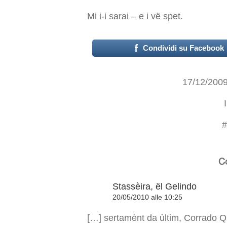
Mi i-i sarai – e i vë spet.
Condividi su Facebook
17/12/200
#
C
Stassèira, ël Gelindo
20/05/2010 alle 10:25
[…] sertamènt da ùltim, Corrado Qua