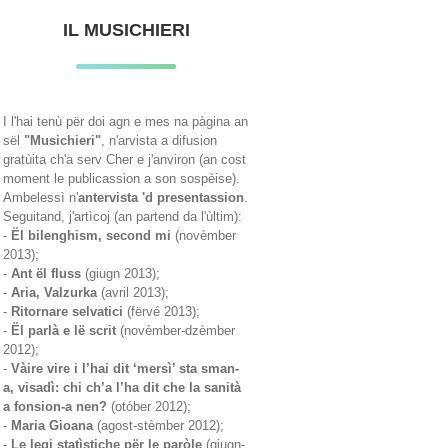
IL MUSICHIERI
I l'hai tenù për doi agn e mes na pàgina an
sël
"Musichieri"
, n'arvista a difusion
gratùita ch'a serv Cher e j'anviron (an cost
moment le publicassion a son sospèise).
Ambelessì n'
antervista 'd presentassion
.
Seguitand, j'artìcoj (an partend da l'ùltim):
-
Ël bilenghism, second mi
(novèmber
2013);
-
Ant ël fluss
(giugn 2013);
-
Aria, Valzurka
(avril 2013);
-
Ritornare selvatici
(fërvé 2013);
-
Ël parlà e lë scrit
(novèmber-dzèmber
2012);
-
Vàire vire i l’hai dit ‘mersì’ sta sman-
a, visadì: chi ch’a l’ha dit che la sanità
a fonsion-a nen?
(otóber 2012);
-
Maria Gioana
(agost-stèmber 2012);
-
Le legi statìstiche për le paròle
(giugn-