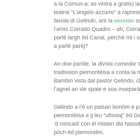
a la Comun-a; as vintra a gratis) 
teatral “L’angelo azzurro” a rapre
favola di Gelindo
, ant la
version
sc
l’amis Corrado Quadro – ah, Corra
parlé largh ëd Canal, përchè mi i 
a parlé parèj?
An doe paròle, la
divota comedia
‘
tradission piemontèisa a conta la n
Bambin vista dal pastor Gelindo, ch
l’agnel an sle spale e soa inseparà
Gelindo a l’é un paisan bonòm e p
piemontèisa e ij leu “ufissiaj” ëd 
‘d mincadì con ël misteri dla Nassi
pòch ëd piemontèis.