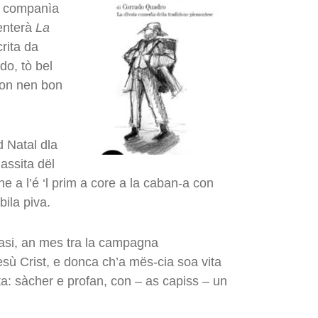
la companìa
senterà
La
rita da
do, tò bel
son nen bon
d Natal dla
assita dël
e a l’é ‘l prim a core a la caban-a con
bila piva.
asi, an mes tra la campagna
Gesù Crist, e donca ch’a mës-cia soa vita
ta: sàcher e profan, con – as capiss – un