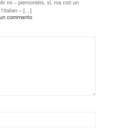
për mi – piemontèis, sì, ma con un
l’italian – […]
 un commento