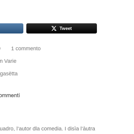
Tweet
9
1 commento
In
Varie
gasëtta
ommenti
dro, l’autor dla comedia. I disìa l’àutra