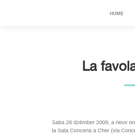
Salta
Passa
al
al
HOME
contenuto
menu
principale
La favol
Saba 26 dzèmber 2009, a neuv ore 
la Sala Conceria a Cher (via Conce