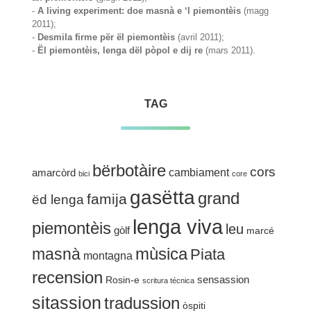
-
A living experiment: doe masnà e ‘l piemontèis
(magg
2011);
-
Desmila firme për ël piemontèis
(avril 2011);
-
Ël piemontèis, lenga dël pòpol e dij re
(mars 2011).
TAG
bërbotàire
cors
cambiament
amarcòrd
bici
core
gasëtta
grand
famija
ëd lenga
lenga viva
piemontèis
leu
gòlf
marcé
mùsica
masnà
Piata
montagna
recension
sensassion
Rosin-e
scritura técnica
sitassion
tradussion
òspiti