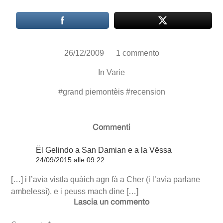
26/12/2009
1 commento
In
Varie
#
grand piemontèis
#
recension
Commenti
Ël Gelindo a San Damian e a la Vëssa
24/09/2015 alle 09:22
[…] i l’avìa vistla quàich agn fà a Cher (i l’avìa parlane
ambelessì), e i peuss mach dine […]
Lascia un commento