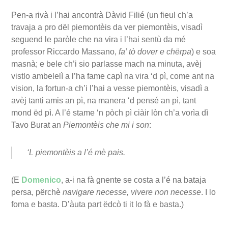
Pen-a rivà i l’hai ancontrà Dàvid Filié (un fieul ch’a
travaja a pro dël piemontèis da ver piemontèis, visadì
seguend le paròle che na vira i l’hai sentù da mé
professor Riccardo Massano,
fa’ tò dover e chërpa
) e soa
masnà; e bele ch’i sio parlasse mach na minuta, avèj
vistlo ambelelì a l’ha fame capì na vira ‘d pì, come ant na
vision, la fortun-a ch’i l’hai a vesse piemontèis, visadì a
avèj tanti amis an pì, na manera ‘d pensé an pì, tant
mond ëd pì. A l’é stame ‘n pòch pì ciàir lòn ch’a vorìa dì
Tavo Burat an
Piemontèis che mi i son
:
‘L piemontèis a l’é mè pais.
(E
Domenico
, a-i na fà gnente se costa a l’é na bataja
persa, përchè
navigare necesse, vivere non necesse
. I lo
foma e basta. D’àuta part ëdcò ti it lo fà e basta.)