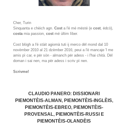
Cher, Turin
Sinquanta e chèich agn.
Cost
a l'é mé mësté (e
cost
, ëdcò),
costa
mia passion,
cost
mé ùltim lìber.
Cost blògh a l'é stàit agiornà tuti ij merco dël mond dal 10
novèmber 2010 al 21 dzèmber 2016; peui a l'é mancaje 'l me
amis pì car, e për sòn - almanch për adess - i l'hai chità. Dël
doman i sai nen, ma për adess i scriv pì nen.
Scrivme!
CLAUDIO PANERO: DISSIONARI
PIEMONTÈIS-ALMAN, PIEMONTÈIS-INGLÈIS,
PIEMONTÈIS-EBREO, PIEMONTÈIS-
PROVENSAL, PIEMONTÈIS-RUSSI E
PIEMONTÈIS-OLANDÈIS