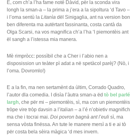
E, com ch’a l’ha fame noté Dàvid, për la sconda vira
longh la sman-a – la prima a j’era a la sipoltura ‘d Tavo –
i l’oma sentù la
Litanìa
dël Sinigaglia, ant na version bon
ben diferenta ma autërtant fassinanta, costa cantà da
Olga Scarsi, na vos magnifica ch’a l’ha ‘l piemontèis ant
ël sangh a l’istessa mia manera.
Mè rimpròcc: possìbil che a Cher i l’abio nen a
disposission un teàter pì adat a në spetàcol parèj? (Nò, i
l’oma. Dovromlo!)
E a la fin, ma nen sertamènt da ùltim, Corrado Quadro,
l’autor dla comedia. I disìa l’àutra sman-a ëd
tò bel parlé
largh
, che për mi – piemontèis, sì, ma con un piemontèis
tròpe vire tròp davsin a l’italian – a l’é n’obietiv magnifich
ma che i tocrai mai.
Doi povron bagnà ant l’euli
sì, ma
sensa vòsta finëssa. An tute le manere mersì a ti e ai tò
për costa bela sèira màgica ‘d mes invern.