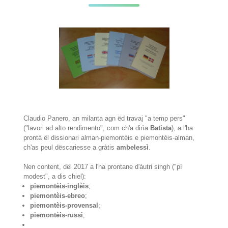
Claudio Panero, an milanta agn ëd travaj "a temp pers"
("lavori ad alto rendimento", com ch'a dirìa
Batista
), a l'ha
prontà ël dissionari alman-piemontèis e piemontèis-alman,
ch'as peul dëscariesse a gràtis
ambelessì
.
Nen content, dël 2017 a l'ha prontane d'àutri singh ("pì
modest", a dis chiel):
piemontèis-inglèis
;
piemontèis-ebreo
;
piemontèis-provensal
;
piemontèis-russi
;