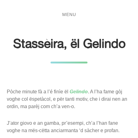
Salta
Passa
al
al
MENU
contenuto
menu
principale
Stassèira, ël Gelindo
Pòche minute fà a l’é finìe ël
Gelindo
. A l’ha fame gòj
voghe col ëspetàcol, e për tanti motiv, che i dirai nen an
ordin, ma parèj com ch’a ven-o.
J’ator giovo e an gamba, pr’esempi, ch’a l’han fane
voghe na mës-cëtta anciarmanta ‘d sàcher e profan.