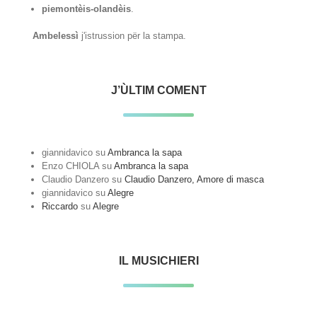
piemontèis-olandèis
.
Ambelessì
j'istrussion për la stampa.
J’ÙLTIM COMENT
giannidavico
su
Ambranca la sapa
Enzo CHIOLA
su
Ambranca la sapa
Claudio Danzero
su
Claudio Danzero, Amore di masca
giannidavico
su
Alegre
Riccardo
su
Alegre
IL MUSICHIERI