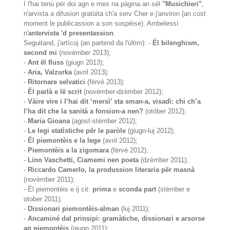
I l'hai tenù për doi agn e mes na pàgina an sël
"Musichieri"
,
n'arvista a difusion gratùita ch'a serv Cher e j'anviron (an cost
moment le publicassion a son sospèise). Ambelessì
n'
antervista 'd presentassion
.
Seguitand, j'artìcoj (an partend da l'ùltim): -
Ël bilenghism,
second mi
(novèmber 2013);
-
Ant ël fluss
(giugn 2013);
-
Aria, Valzurka
(avril 2013);
-
Ritornare selvatici
(fërvé 2013);
-
Ël parlà e lë scrit
(novèmber-dzèmber 2012);
-
Vàire vire i l’hai dit ‘mersì’ sta sman-a, visadì: chi ch’a
l’ha dit che la sanità a fonsion-a nen?
(otóber 2012);
-
Maria Gioana
(agost-stèmber 2012);
-
Le legi statìstiche për le paròle
(giugn-luj 2012);
-
Ël piemontèis e la lege
(avril 2012);
-
Piemontèis a la zigomara
(fërvé 2012);
-
Lino Vaschetti, Ciamemi nen poeta
(dzèmber 2011);
-
Riccardo Camerlo, la produssion literaria për masnà
(novèmber 2011);
- Ël piemontèis e ij cit:
prima
e
sconda part
(stèmber e
otober 2011);
-
Dissionari piemontèis-alman
(luj 2011);
-
Ancaminé dal prinsipi: gramàtiche, dissionari e arsorse
an piemontèis
(giugn 2011);