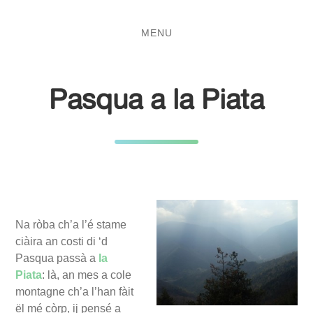
Salta
Passa
al
al
MENU
contenuto
menu
principale
Pasqua a la Piata
Na ròba ch’a l’é stame
ciàira an costi di ‘d
Pasqua passà a
la
Piata
: là, an mes a cole
montagne ch’a l’han fàit
ël mé còrp, ij pensé a