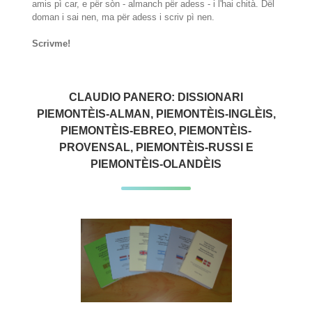
amis pì car, e për sòn - almanch për adess - i l'hai chità. Dël
doman i sai nen, ma për adess i scriv pì nen.
Scrivme!
CLAUDIO PANERO: DISSIONARI
PIEMONTÈIS-ALMAN, PIEMONTÈIS-INGLÈIS,
PIEMONTÈIS-EBREO, PIEMONTÈIS-
PROVENSAL, PIEMONTÈIS-RUSSI E
PIEMONTÈIS-OLANDÈIS