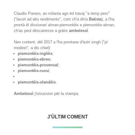
Claudio Panero, an milanta agn ëd travaj "a temp pers"
("lavori ad alto rendimento", com ch'a dirìa
Batista
), a l'ha
prontà ël dissionari alman-piemontèis e piemontèis-alman,
ch'as peul dëscariesse a gràtis
ambelessì
.
Nen content, dël 2017 a l'ha prontane d'àutri singh ("pì
modest", a dis chiel):
piemontèis-inglèis
;
piemontèis-ebreo
;
piemontèis-provensal
;
piemontèis-russi
;
piemontèis-olandèis
.
Ambelessì
j'istrussion për la stampa.
J’ÙLTIM COMENT