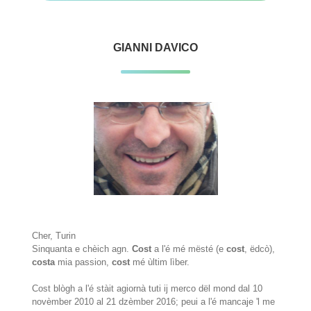
GIANNI DAVICO
Cher, Turin
Sinquanta e chèich agn.
Cost
a l'é mé mësté (e
cost
, ëdcò),
costa
mia passion,
cost
mé ùltim lìber.
Cost blògh a l'é stàit agiornà tuti ij merco dël mond dal 10
novèmber 2010 al 21 dzèmber 2016; peui a l'é mancaje 'l me