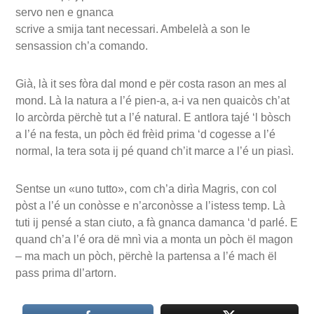
servo nen e gnanca
scrive a smija tant necessari. Ambelelà a son le
sensassion ch’a comando.
Già, là it ses fòra dal mond e për costa rason an mes al
mond. Là la natura a l’é pien-a, a-i va nen quaicòs ch’at
lo arcòrda përchè tut a l’é natural. E antlora tajé ‘l bòsch
a l’é na festa, un pòch ëd frèid prima ‘d cogesse a l’é
normal, la tera sota ij pé quand ch’it marce a l’é un piasì.
Sentse un «uno tutto», com ch’a dirìa Magris, con col
pòst a l’é un conòsse e n’arconòsse a l’istess temp. Là
tuti ij pensé a stan ciuto, a fà gnanca damanca ‘d parlé. E
quand ch’a l’é ora dë mnì via a monta un pòch ël magon
– ma mach un pòch, përchè la partensa a l’é mach ël
pass prima dl’artorn.