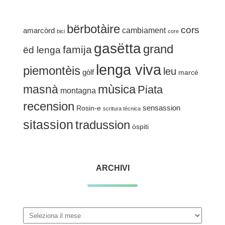
bërbotàire
cors
cambiament
amarcòrd
bici
core
gasëtta
grand
famija
ëd lenga
lenga viva
piemontèis
leu
gòlf
marcé
mùsica
masnà
Piata
montagna
recension
sensassion
Rosin-e
scritura técnica
sitassion
tradussion
òspiti
ARCHIVI
Archivi