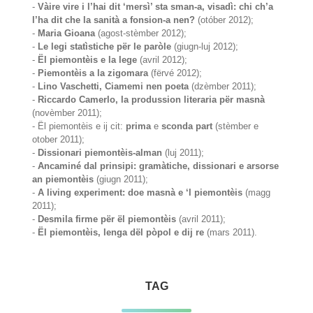
-
Vàire vire i l’hai dit ‘mersì’ sta sman-a, visadì: chi ch’a
l’ha dit che la sanità a fonsion-a nen?
(otóber 2012);
-
Maria Gioana
(agost-stèmber 2012);
-
Le legi statìstiche për le paròle
(giugn-luj 2012);
-
Ël piemontèis e la lege
(avril 2012);
-
Piemontèis a la zigomara
(fërvé 2012);
-
Lino Vaschetti, Ciamemi nen poeta
(dzèmber 2011);
-
Riccardo Camerlo, la produssion literaria për masnà
(novèmber 2011);
- Ël piemontèis e ij cit:
prima
e
sconda part
(stèmber e
otober 2011);
-
Dissionari piemontèis-alman
(luj 2011);
-
Ancaminé dal prinsipi: gramàtiche, dissionari e arsorse
an piemontèis
(giugn 2011);
-
A living experiment: doe masnà e ‘l piemontèis
(magg
2011);
-
Desmila firme për ël piemontèis
(avril 2011);
-
Ël piemontèis, lenga dël pòpol e dij re
(mars 2011).
TAG