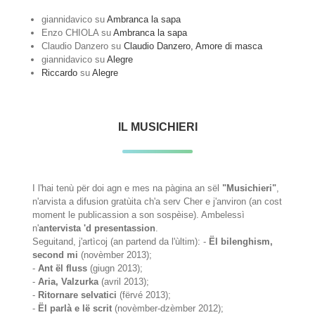
giannidavico
su
Ambranca la sapa
Enzo CHIOLA
su
Ambranca la sapa
Claudio Danzero
su
Claudio Danzero, Amore di masca
giannidavico
su
Alegre
Riccardo
su
Alegre
IL MUSICHIERI
I l'hai tenù për doi agn e mes na pàgina an sël
"Musichieri"
,
n'arvista a difusion gratùita ch'a serv Cher e j'anviron (an cost
moment le publicassion a son sospèise). Ambelessì
n'
antervista 'd presentassion
.
Seguitand, j'artìcoj (an partend da l'ùltim): -
Ël bilenghism,
second mi
(novèmber 2013);
-
Ant ël fluss
(giugn 2013);
-
Aria, Valzurka
(avril 2013);
-
Ritornare selvatici
(fërvé 2013);
-
Ël parlà e lë scrit
(novèmber-dzèmber 2012);