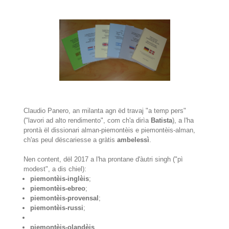
Claudio Panero, an milanta agn ëd travaj "a temp pers"
("lavori ad alto rendimento", com ch'a dirìa
Batista
), a l'ha
prontà ël dissionari alman-piemontèis e piemontèis-alman,
ch'as peul dëscariesse a gràtis
ambelessì
.
Nen content, dël 2017 a l'ha prontane d'àutri singh ("pì
modest", a dis chiel):
piemontèis-inglèis
;
piemontèis-ebreo
;
piemontèis-provensal
;
piemontèis-russi
;
piemontèis-olandèis
.