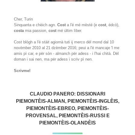
Cher, Turin
Sinquanta e chèich agn.
Cost
a l'é mé mësté (e
cost
, ëdcò),
costa
mia passion,
cost
mé ùltim lìber.
Cost blògh a l'é stàit agiornà tuti ij merco dël mond dal 10
novèmber 2010 al 21 dzèmber 2016; peui a l'é mancaje 'l me
amis pì car, e për sòn - almanch për adess - i l'hai chità. Dël
doman i sai nen, ma për adess i scriv pì nen.
Scrivme!
CLAUDIO PANERO: DISSIONARI
PIEMONTÈIS-ALMAN, PIEMONTÈIS-INGLÈIS,
PIEMONTÈIS-EBREO, PIEMONTÈIS-
PROVENSAL, PIEMONTÈIS-RUSSI E
PIEMONTÈIS-OLANDÈIS