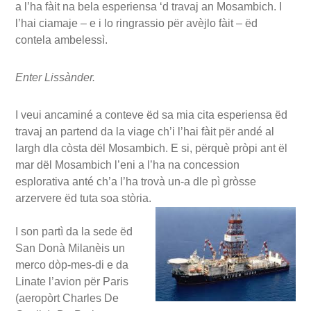
a l’ha fàit na bela esperiensa ‘d travaj an Mosambich. I
l’hai ciamaje – e i lo ringrassio për avèjlo fàit – ëd
contela ambelessì.
Enter Lissànder.
I veui ancaminé a conteve ëd sa mia cita esperiensa ëd
travaj an partend da la viage ch’i l’hai fàit për andé al
largh dla còsta dël Mosambich. E si, përquè pròpi ant ël
mar dël Mosambich l’eni a l’ha na concession
esplorativa anté ch’a l’ha trovà un-a dle pì gròsse
arzervere ëd tuta soa stòria.
I son partì da la sede ëd
San Donà Milanèis un
merco dòp-mes-di e da
Linate l’avion për Paris
(aeropòrt Charles De