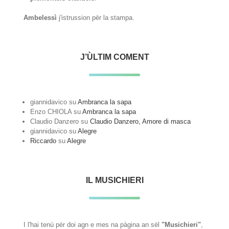
Ambelessì
j'istrussion për la stampa.
J’ÙLTIM COMENT
giannidavico
su
Ambranca la sapa
Enzo CHIOLA
su
Ambranca la sapa
Claudio Danzero
su
Claudio Danzero, Amore di masca
giannidavico
su
Alegre
Riccardo
su
Alegre
IL MUSICHIERI
I l'hai tenù për doi agn e mes na pàgina an sël
"Musichieri"
,