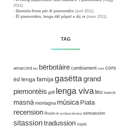
2011);
-
Desmila firme për ël piemontèis
(avril 2011);
-
Ël piemontèis, lenga dël pòpol e dij re
(mars 2011).
TAG
bërbotàire
cors
cambiament
amarcòrd
bici
core
gasëtta
grand
famija
ëd lenga
lenga viva
piemontèis
leu
gòlf
marcé
mùsica
masnà
Piata
montagna
recension
sensassion
Rosin-e
scritura técnica
sitassion
tradussion
òspiti