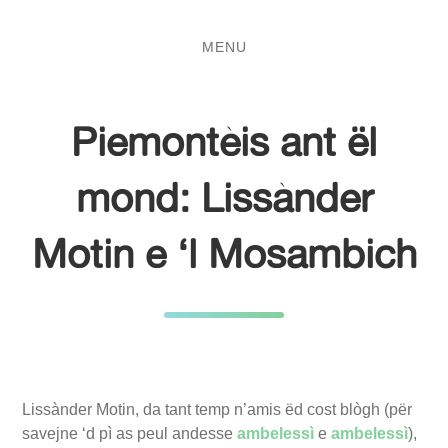
Salta
Passa
al
al
MENU
contenuto
menu
principale
Piemontèis ant ël
mond: Lissànder
Motin e ‘l Mosambich
Lissànder Motin, da tant temp n’amis ëd cost blògh (për
savejne ‘d pì as peul andesse
ambelessì
e
ambelessì
),