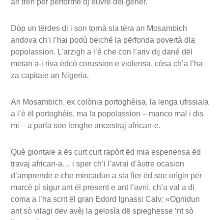
an tren për performé dj’euvre dël géner.
Dòp un tërdes di i son tornà sla tèra an Mosambich
andova ch’i l’hai podù beiché la përfonda povertà dla
popolassion. L’arzigh a l’é che con l’ariv dij dané dël
metan a-i riva ëdcò corussion e violensa, còsa ch’a l’ha
za capitaie an Nigeria.
An Mosambich, ex colònia portoghèisa, la lenga ufissiala
a l’é ël portoghèis, ma la popolassion – manco mal i dis
mi – a parla soe lenghe ancestraj african-e.
Què giontaie a ës curt curt rapòrt ëd mia esperiensa ëd
travaj african-a… i sper ch’i l’avrai d’àutre ocasion
d’amprende e che mincadun a sia fier ëd soe orìgin për
marcé pì sigur ant ël present e ant l’avnì, ch’a val a dì
coma a l’ha scrit ël gran Edord Ignassi Calv: «Ognidun
ant sò vilagi dev avèj la gelosìa dë spieghesse ‘nt sò