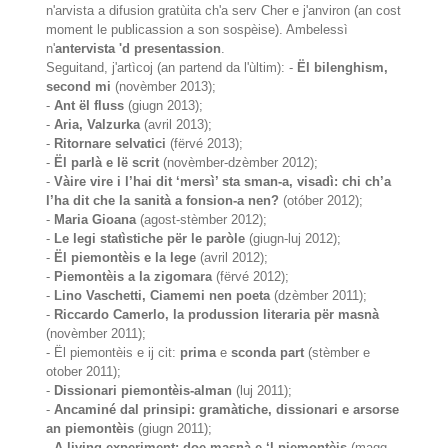
n'arvista a difusion gratùita ch'a serv Cher e j'anviron (an cost
moment le publicassion a son sospèise). Ambelessì
n'
antervista 'd presentassion
.
Seguitand, j'artìcoj (an partend da l'ùltim): -
Ël bilenghism,
second mi
(novèmber 2013);
-
Ant ël fluss
(giugn 2013);
-
Aria, Valzurka
(avril 2013);
-
Ritornare selvatici
(fërvé 2013);
-
Ël parlà e lë scrit
(novèmber-dzèmber 2012);
-
Vàire vire i l’hai dit ‘mersì’ sta sman-a, visadì: chi ch’a
l’ha dit che la sanità a fonsion-a nen?
(otóber 2012);
-
Maria Gioana
(agost-stèmber 2012);
-
Le legi statìstiche për le paròle
(giugn-luj 2012);
-
Ël piemontèis e la lege
(avril 2012);
-
Piemontèis a la zigomara
(fërvé 2012);
-
Lino Vaschetti, Ciamemi nen poeta
(dzèmber 2011);
-
Riccardo Camerlo, la produssion literaria për masnà
(novèmber 2011);
- Ël piemontèis e ij cit:
prima
e
sconda part
(stèmber e
otober 2011);
-
Dissionari piemontèis-alman
(luj 2011);
-
Ancaminé dal prinsipi: gramàtiche, dissionari e arsorse
an piemontèis
(giugn 2011);
-
A living experiment: doe masnà e ‘l piemontèis
(magg