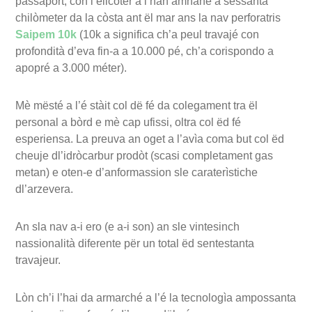
passapòrt, con l’elicòter a l’han amnane a sessanta
chilòmeter da la còsta ant ël mar ans la nav perforatris
Saipem 10k
(10k a significa ch’a peul travajé con
profondità d’eva fin-a a 10.000 pé, ch’a corispondo a
apopré a 3.000 méter).
Mè mësté a l’é stàit col dë fé da colegament tra ël
personal a bòrd e mè cap ufissi, oltra col ëd fé
esperiensa. La preuva an oget a l’avìa coma but col ëd
cheuje dl’idròcarbur prodòt (scasi completament gas
metan) e oten-e d’anformassion sle caraterìstiche
dl’arzevera.
An sla nav a-i ero (e a-i son) an sle vintesinch
nassionalità diferente për un total ëd sentestanta
travajeur.
Lòn ch’i l’hai da armarché a l’é la tecnologìa ampossanta