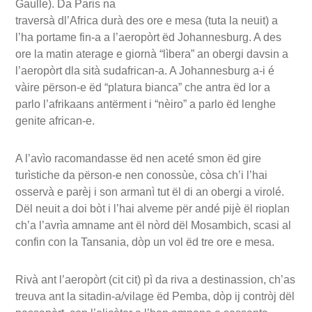
Gaulle). Da Paris na
traversà dl’Africa durà des ore e mesa (tuta la neuit) a
l’ha portame fin-a a l’aeropòrt ëd Johannesburg. A des
ore la matin aterage e giornà “lìbera” an obergi davsin a
l’aeropòrt dla sità sudafrican-a. A Johannesburg a-i é
vàire përson-e ëd “platura bianca” che antra ëd lor a
parlo l’afrikaans antërment i “nèiro” a parlo ëd lenghe
genite african-e.
A l’avìo racomandasse ëd nen aceté smon ëd gire
turìstiche da përson-e nen conossùe, còsa ch’i l’hai
osservà e parèj i son armanì tut ël di an obergi a virolé.
Dël neuit a doi bòt i l’hai alveme për andé pijè ël rioplan
ch’a l’avrìa amname ant ël nòrd dël Mosambich, scasi al
confin con la Tansania, dòp un vol ëd tre ore e mesa.
Rivà ant l’aeropòrt (cit cit) pì da riva a destinassion, ch’as
treuva ant la sitadin-a/vilage ëd Pemba, dòp ij contròj dël