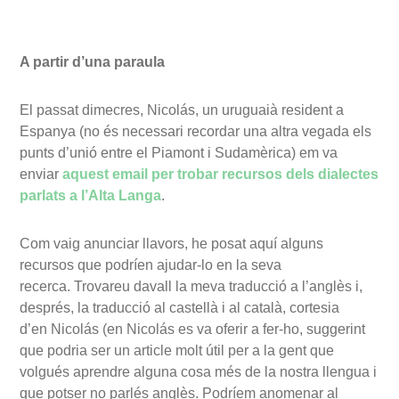
A partir d’una paraula
El passat dimecres, Nicolás, un uruguaià resident a
Espanya (no és necessari recordar una altra vegada els
punts d’unió entre el Piamont i Sudamèrica) em va
enviar
aquest email per trobar recursos dels dialectes
parlats a l’Alta Langa
.
Com vaig anunciar llavors, he posat aquí alguns
recursos que podríen ajudar-lo en la seva
recerca. Trovareu davall la meva traducció a l’anglès i,
després, la traducció al castellà i al català, cortesia
d’en Nicolás (en Nicolás es va oferir a fer-ho, suggerint
que podria ser un article molt útil per a la gent que
volgués aprendre alguna cosa més de la nostra llengua i
que potser no parlés anglès. Podríem anomenar al