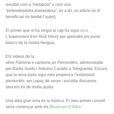
resultat com a “metapost” o com una
“protowikipèdia piamontesa”, és a dir, un article on el
beneficiari és també l’autor).
El primer que m’ha vingut al cap ha sigut
això
.
L’experiment d’en Rick Henry per aprendre els punts
bàsics de la nostra llengua.
Els videos de la
sèrie
Parloma e cantoma an Piemontèis
, administrada
per Barba Guido i Adriano Cavallo a Telegranda: Encara
que la seva parla sigui més propera a l’estàndard
piemontès, ser capaç de veure i escoltar discursos
sencers és de molta ajuda.
Una altra gran eina és la música. El meu primer consell
seria començar amb els
Musicant d’Alba
.