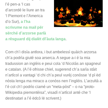
l’é pen-a ‘l cas
d’arcordé le liure an tra
‘l Piemont e l’America
d’o Sur),
a l’ha
scrivume na mail për
sërché d’arzorse parlà
a rësguard dij dialèt dl’àuta langa
.
Com ch’i disìa antlora, i but ambelessì quàich arzorsa
ch’a podrìa giuté soa arserca. A segue a-i é la mia
tradussion an inglèis e peui cola ‘d Nicolás an spagneul
e catalan. (A l’é ofrisse chiel, sugerend ch’a sarìa stàit
n’artìcol a vantagi ‘d chi ch’a peul vurèj conòsse ‘d pì ëd
nòsta lenga ma miraco a conòss nen l’inglèis. L’arzultà a
l’é col ch’i podrìo ciamé un “meta-pòst” – o na “proto-
Wikipedia piemontèisa”, visadì n’artìcol anté che ‘l
destinatari a l’é ëdcò lë scrivent.)