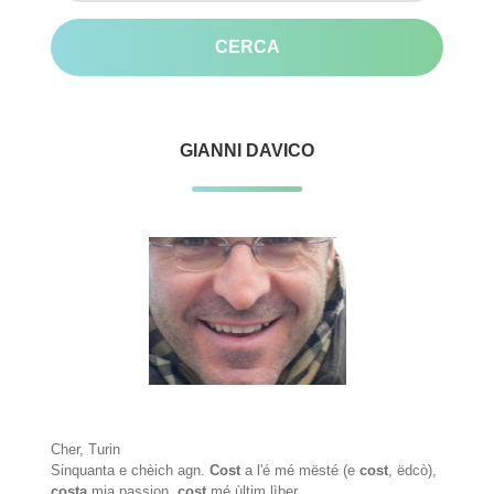
GIANNI DAVICO
Cher, Turin
Sinquanta e chèich agn.
Cost
a l'é mé mësté (e
cost
, ëdcò),
costa
mia passion,
cost
mé ùltim lìber.