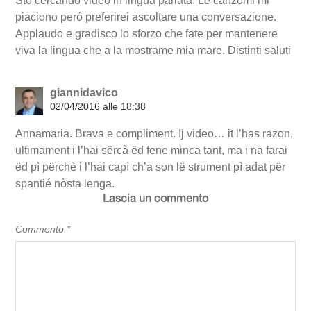
Sto cercando video in lingua parlata. Le canzomi mi
piaciono peró preferirei ascoltare una conversazione.
Applaudo e gradisco lo sforzo che fate per mantenere
viva la lingua che a la mostrame mia mare. Distinti saluti
giannidavico
02/04/2016 alle 18:38
Annamaria. Brava e compliment. Ij video… it l’has razon,
ultimament i l’hai sërcà ëd fene minca tant, ma i na farai
ëd pì përchè i l’hai capì ch’a son lë strument pì adat për
spantié nòsta lenga.
Lascia un commento
Commento
*