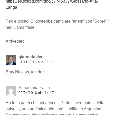
https://es.scribd.com/doc/57745337/Glossario-Alta-
Langa
Pep è giusto; Si dovrebbe cambiare “anem” con “Som-hi”
nell’ultima frase.
Arrivederci.
giannidavico
21/11/2015 alle 22:55
Brav Nicolás, ten dur!
Annamaria Falco
02/04/2016 alle 14:17
Ho letto parecchi tuoi artocoli. Parlo il piemonteis della
valsusa, una auténtica bögia pá stabilita in Argentina.