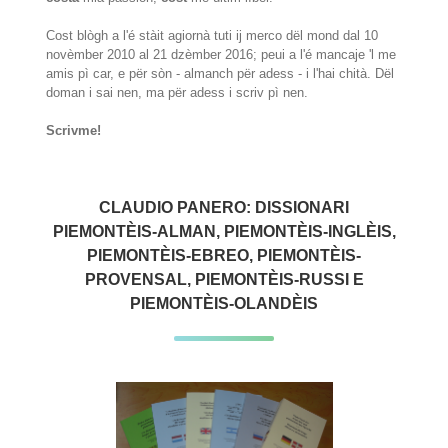
Cost blògh a l'é stàit agiornà tuti ij merco dël mond dal 10
novèmber 2010 al 21 dzèmber 2016; peui a l'é mancaje 'l me
amis pì car, e për sòn - almanch për adess - i l'hai chità. Dël
doman i sai nen, ma për adess i scriv pì nen.
Scrivme!
CLAUDIO PANERO: DISSIONARI
PIEMONTÈIS-ALMAN, PIEMONTÈIS-INGLÈIS,
PIEMONTÈIS-EBREO, PIEMONTÈIS-
PROVENSAL, PIEMONTÈIS-RUSSI E
PIEMONTÈIS-OLANDÈIS