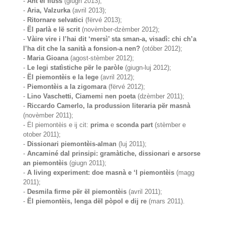
-
Ant ël fluss
(giugn 2013);
-
Aria, Valzurka
(avril 2013);
-
Ritornare selvatici
(fërvé 2013);
-
Ël parlà e lë scrit
(novèmber-dzèmber 2012);
-
Vàire vire i l’hai dit ‘mersì’ sta sman-a, visadì: chi ch’a
l’ha dit che la sanità a fonsion-a nen?
(otóber 2012);
-
Maria Gioana
(agost-stèmber 2012);
-
Le legi statìstiche për le paròle
(giugn-luj 2012);
-
Ël piemontèis e la lege
(avril 2012);
-
Piemontèis a la zigomara
(fërvé 2012);
-
Lino Vaschetti, Ciamemi nen poeta
(dzèmber 2011);
-
Riccardo Camerlo, la produssion literaria për masnà
(novèmber 2011);
- Ël piemontèis e ij cit:
prima
e
sconda part
(stèmber e
otober 2011);
-
Dissionari piemontèis-alman
(luj 2011);
-
Ancaminé dal prinsipi: gramàtiche, dissionari e arsorse
an piemontèis
(giugn 2011);
-
A living experiment: doe masnà e ‘l piemontèis
(magg
2011);
-
Desmila firme për ël piemontèis
(avril 2011);
-
Ël piemontèis, lenga dël pòpol e dij re
(mars 2011).