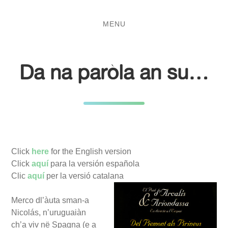
Salta
Passa
al
al
MENU
contenuto
menu
principale
Da na paròla an su…
Click
here
for the English version
Click
aquí
para la versión española
Clic
aquí
per la versió catalana
Merco dl’àuta sman-a
Nicolás, n’uruguaiàn
ch’a viv në Spagna (e a