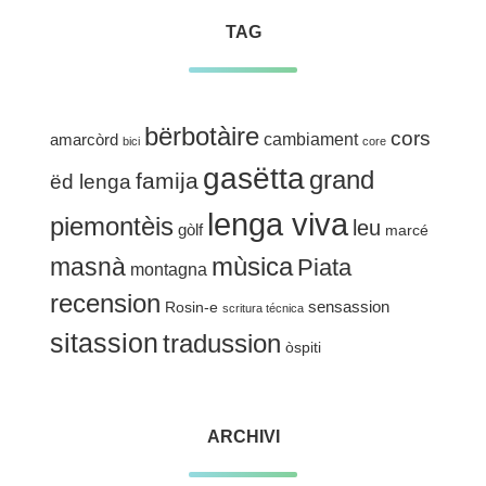
TAG
bërbotàire
cors
cambiament
amarcòrd
bici
core
gasëtta
grand
famija
ëd lenga
lenga viva
piemontèis
leu
gòlf
marcé
mùsica
masnà
Piata
montagna
recension
sensassion
Rosin-e
scritura técnica
sitassion
tradussion
òspiti
ARCHIVI