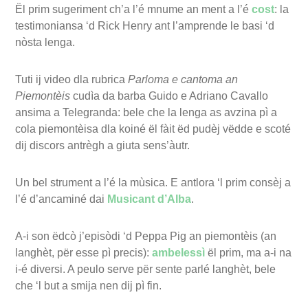
Ël prim sugeriment ch’a l’é mnume an ment a l’é
cost
: la
testimoniansa ‘d Rick Henry ant l’amprende le basi ‘d
nòsta lenga.
Tuti ij video dla rubrica
Parloma e cantoma an
Piemontèis
cudìa da barba Guido e Adriano Cavallo
ansima a Telegranda: bele che la lenga as avzina pì a
cola piemontèisa dla koiné ël fàit ëd pudèj vëdde e scoté
dij discors antrègh a giuta sens’àutr.
Un bel strument a l’é la mùsica. E antlora ‘l prim consèj a
l’é d’ancaminé dai
Musicant d’Alba
.
A-i son ëdcò j’episòdi ‘d Peppa Pig an piemontèis (an
langhèt, për esse pì precis):
ambelessì
ël prim, ma a-i na
i-é diversi. A peulo serve për sente parlé langhèt, bele
che ‘l but a smija nen dij pì fin.