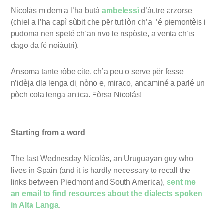
Nicolás midem a l’ha butà
ambelessì
d’àutre arzorse
(chiel a l’ha capì sùbit che për tut lòn ch’a l’é piemontèis i
pudoma nen speté ch’an rivo le rispòste, a venta ch’is
dago da fé noiàutri).
Ansoma tante ròbe cite, ch’a peulo serve për fesse
n’idèja dla lenga dij nòno e, miraco, ancaminé a parlé un
pòch cola lenga antica. Fòrsa Nicolás!
Starting from a word
The last Wednesday Nicolás, an Uruguayan guy who
lives in Spain (and it is hardly necessary to recall the
links between Piedmont and South America),
sent me
an email to find resources about the dialects spoken
in Alta Langa
.