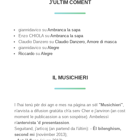
J’ÙLTIM COMENT
giannidavico
su
Ambranca la sapa
Enzo CHIOLA
su
Ambranca la sapa
Claudio Danzero
su
Claudio Danzero, Amore di masca
giannidavico
su
Alegre
Riccardo
su
Alegre
IL MUSICHIERI
I l'hai tenù për doi agn e mes na pàgina an sël
"Musichieri"
,
n'arvista a difusion gratùita ch'a serv Cher e j'anviron (an cost
moment le publicassion a son sospèise). Ambelessì
n'
antervista 'd presentassion
.
Seguitand, j'artìcoj (an partend da l'ùltim): -
Ël bilenghism,
second mi
(novèmber 2013);