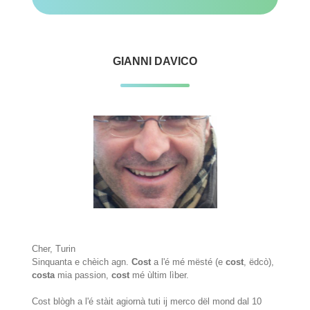
GIANNI DAVICO
Cher, Turin
Sinquanta e chèich agn.
Cost
a l'é mé mësté (e
cost
, ëdcò),
costa
mia passion,
cost
mé ùltim lìber.
Cost blògh a l'é stàit agiornà tuti ij merco dël mond dal 10