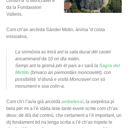
comun-a ‘d Moncravel e
da la Fondassion
Valleris.
Com ch’an arcòrda Sànder Motin, ànima ‘d costa
inissiativa,
La sirimònia as tnirà ant la sala ducal dël castel
ancaminand da 10 ori dla matin.
Sempi ant la giornà për ël pais a-i sarà la
Sagra del
Mirtillo
(
brivaco
an piemontàis moncravlët), con
possibilità ‘d disnà e visità Moncravel con sò
monument e soa colin-a.
Com ch’i l’avìa già arcordà
ambelessì
, la sorprèisa pì
bela për mi a l’é stàita lese tante euvre scrite com ch’as
deuv: dë dlà dal contnù, che certament a l’é important, un
dij fondament ëd na lenga scrita a l’é ch’as rispeto le