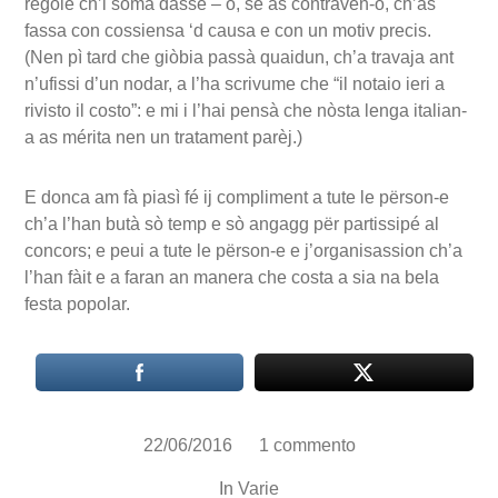
régole ch’i soma dasse – o, se as contraven-o, ch’as
fassa con cossiensa ‘d causa e con un motiv precis.
(Nen pì tard che giòbia passà quaidun, ch’a travaja ant
n’ufissi d’un nodar, a l’ha scrivume che “il notaio ieri a
rivisto il costo”: e mi i l’hai pensà che nòsta lenga italian-
a as mérita nen un tratament parèj.)
E donca am fà piasì fé ij compliment a tute le përson-e
ch’a l’han butà sò temp e sò angagg për partissipé al
concors; e peui a tute le përson-e e j’organisassion ch’a
l’han fàit e a faran an manera che costa a sia na bela
festa popolar.
22/06/2016
1 commento
In
Varie