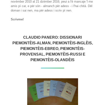
novèmber 2010 al 21 dzèmber 2016; peui a l'é mancaje 'l me
amis pì car, e për sòn - almanch për adess - i l'hai chità. Dël
doman i sai nen, ma për adess i scriv pì nen.
Scrivme!
CLAUDIO PANERO: DISSIONARI
PIEMONTÈIS-ALMAN, PIEMONTÈIS-INGLÈIS,
PIEMONTÈIS-EBREO, PIEMONTÈIS-
PROVENSAL, PIEMONTÈIS-RUSSI E
PIEMONTÈIS-OLANDÈIS