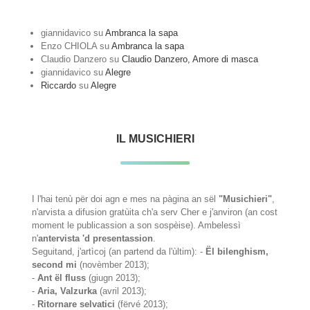
giannidavico
su
Ambranca la sapa
Enzo CHIOLA
su
Ambranca la sapa
Claudio Danzero
su
Claudio Danzero, Amore di masca
giannidavico
su
Alegre
Riccardo
su
Alegre
IL MUSICHIERI
I l'hai tenù për doi agn e mes na pàgina an sël
"Musichieri"
,
n'arvista a difusion gratùita ch'a serv Cher e j'anviron (an cost
moment le publicassion a son sospèise). Ambelessì
n'
antervista 'd presentassion
.
Seguitand, j'artìcoj (an partend da l'ùltim): -
Ël bilenghism,
second mi
(novèmber 2013);
-
Ant ël fluss
(giugn 2013);
-
Aria, Valzurka
(avril 2013);
-
Ritornare selvatici
(fërvé 2013);