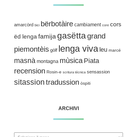
bërbotàire
cors
cambiament
amarcòrd
bici
core
gasëtta
grand
famija
ëd lenga
lenga viva
piemontèis
leu
gòlf
marcé
mùsica
masnà
Piata
montagna
recension
sensassion
Rosin-e
scritura técnica
sitassion
tradussion
òspiti
ARCHIVI
Archivi