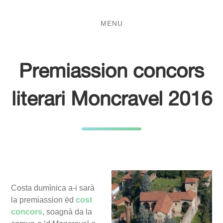
Salta
Passa
al
al
MENU
contenuto
menu
principale
Premiassion concors
literari Moncravel 2016
Costa dumìnica a-i sarà
la premiassion ëd
cost
concors
, soagnà da la