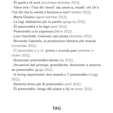
-
Ël parlà e lë scrit
(novèmber-dzèmber 2012);
-
Vàire vire i l’hai dit ‘mersì’ sta sman-a, visadì: chi ch’a
l’ha dit che la sanità a fonsion-a nen?
(otóber 2012);
-
Maria Gioana
(agost-stèmber 2012);
-
Le legi statìstiche për le paròle
(giugn-luj 2012);
-
Ël piemontèis e la lege
(avril 2012);
-
Piemontèis a la zigomara
(fërvé 2012);
-
Lino Vaschetti, Ciamemi nen poeta
(dzèmber 2011);
-
Riccardo Camerlo, la produssion literaria për masnà
(novèmber 2011);
- Ël piemontèis e ij cit:
prima
e
sconda part
(stèmber e
otober 2011);
-
Dissionari piemontèis-alman
(luj 2011);
-
Ancaminé dal prinsipi: gramàtiche, dissionari e arsorse
an piemontèis
(giugn 2011);
-
A living experiment: doe masnà e ‘l piemontèis
(magg
2011);
-
Desmila firme për ël piemontèis
(avril 2011);
-
Ël piemontèis, lenga dël pòpol e dij re
(mars 2011).
TAG