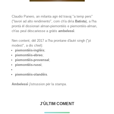
Claudio Panero, an milanta agn ëd travaj "a temp pers"
("lavori ad alto rendimento", com ch'a dirìa
Batista
), a l'ha
prontà ël dissionari alman-piemontèis e piemontèis-alman,
ch'as peul dëscariesse a gràtis
ambelessì
.
Nen content, dël 2017 a l'ha prontane d'àutri singh ("pì
modest", a dis chiel):
piemontèis-inglèis
;
piemontèis-ebreo
;
piemontèis-provensal
;
piemontèis-russi
;
piemontèis-olandèis
.
Ambelessì
j'istrussion për la stampa.
J’ÙLTIM COMENT