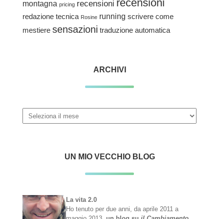
recensioni
recensioni
montagna
pricing
redazione tecnica
running
scrivere come
Rosine
sensazioni
traduzione automatica
mestiere
ARCHIVI
Archivi
UN MIO VECCHIO BLOG
La vita 2.0
Ho tenuto per due anni, da aprile 2011 a
maggio 2013,
un blog su
il Cambiamento
,