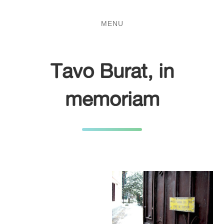
Salta
Passa
al
al
MENU
contenuto
menu
principale
Tavo Burat, in
memoriam