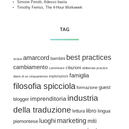
Simone Perotti, Adesso basta
Timothy Ferriss, The 4-Hour Workweek
TAG
best practices
amarcord
bambini
acqua
cambiamento
citazioni
camminare
deliberate practice
famiglia
esplorazioni
diario di un cinquantenne
filosofia spicciola
guest
formazione
industria
imprenditoria
blogger
della traduzione
libro
lingua
lettura
marketing
luoghi
miti
piemontese