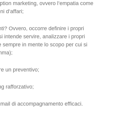
uption marketing, ovvero l’empatia come
i d’affari;
nti? Ovvero, occorre definire i propri
 si intende servire, analizzare i propri
re sempre in mente lo scopo per cui si
omma);
are un preventivo;
g rafforzativo;
 mail di accompagnamento efficaci.