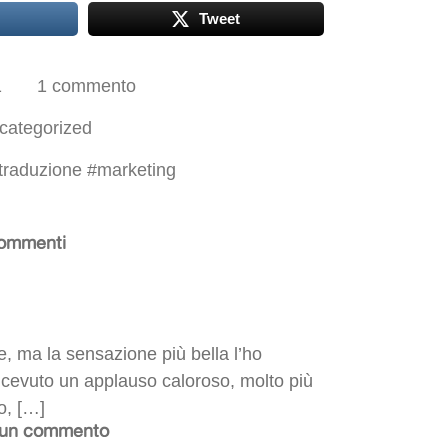
Tweet
1
1 commento
categorized
 traduzione
#
marketing
ommenti
re, ma la sensazione più bella l’ho
ricevuto un applauso caloroso, molto più
o, […]
 un commento