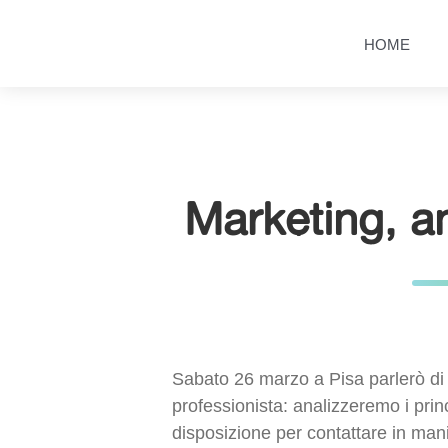
Salta
Passa
al
al
HOME
contenuto
menu
principale
Marketing, a
Sabato 26 marzo a Pisa parlerò di 
professionista: analizzeremo i pri
disposizione per contattare in manie