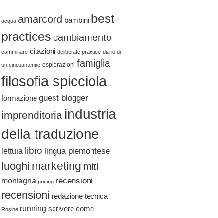
best
amarcord
bambini
acqua
practices
cambiamento
citazioni
camminare
deliberate practice
diario di
famiglia
esplorazioni
un cinquantenne
filosofia spicciola
guest blogger
formazione
industria
imprenditoria
della traduzione
libro
lingua piemontese
lettura
marketing
luoghi
miti
recensioni
montagna
pricing
recensioni
redazione tecnica
running
scrivere come
Rosine