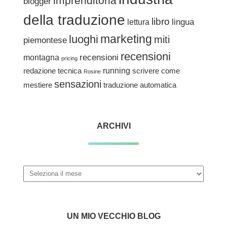
imprenditoria
blogger
della traduzione
libro
lingua
lettura
marketing
luoghi
miti
piemontese
recensioni
recensioni
montagna
pricing
redazione tecnica
running
scrivere come
Rosine
sensazioni
traduzione automatica
mestiere
ARCHIVI
Archivi
UN MIO VECCHIO BLOG