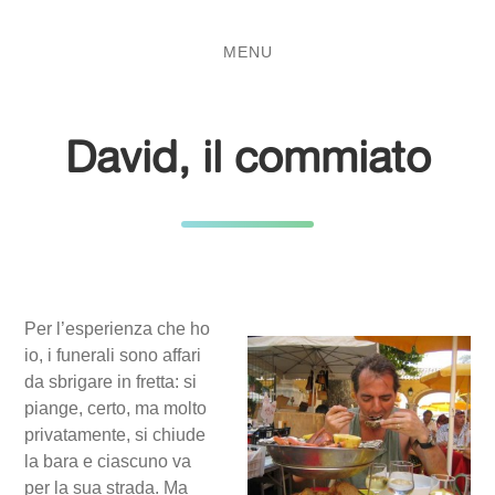
Salta
Passa
al
al
MENU
contenuto
menu
principale
David, il commiato
Per l’esperienza che ho
io, i funerali sono affari
da sbrigare in fretta: si
piange, certo, ma molto
privatamente, si chiude
la bara e ciascuno va
per la sua strada. Ma