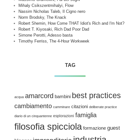
Mihaly Csikszentmihalyi, Flow
Nassim Nicholas Taleb, Il Cigno nero
Norm Brodsky, The Knack
Robert Shemin, How Come THAT Idiot's Rich and I'm Not?
Robert T. Kiyosaki, Rich Dad Poor Dad
Simone Perotti, Adesso basta
Timothy Ferriss, The 4-Hour Workweek
TAG
best practices
amarcord
bambini
acqua
cambiamento
citazioni
camminare
deliberate practice
famiglia
esplorazioni
diario di un cinquantenne
filosofia spicciola
guest
formazione
industria