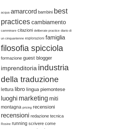
best
amarcord
bambini
acqua
practices
cambiamento
citazioni
camminare
deliberate practice
diario di
famiglia
esplorazioni
un cinquantenne
filosofia spicciola
guest blogger
formazione
industria
imprenditoria
della traduzione
libro
lingua piemontese
lettura
marketing
luoghi
miti
recensioni
montagna
pricing
recensioni
redazione tecnica
running
scrivere come
Rosine