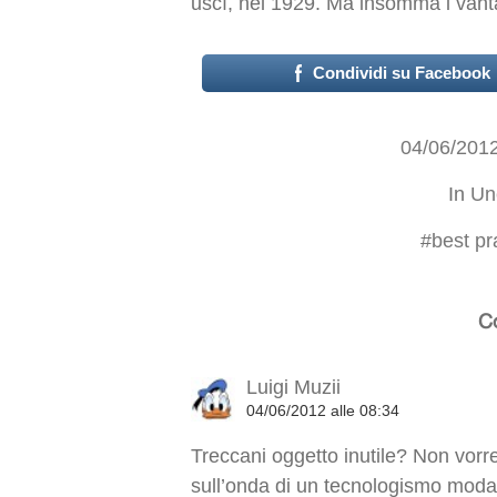
uscì, nel 1929. Ma insomma i vant
Condividi su Facebook
04/06/201
In
Un
#
best pr
C
Luigi Muzii
04/06/2012 alle 08:34
Treccani oggetto inutile? Non vorre
sull’onda di un tecnologismo modaio