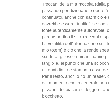
Treccani della mia raccolta (dalla 
passando per dizionario e opere “mi
continuato, anche con sacrificio e
dovrebbe essere “inutile”, se vogli
fonte autenticamente autorevole, con
perché perfino il sito Treccani è s
La volatilità dell’informazione sull’
mio totem) è ciò che la rende spess
scrittura, gli esseri umani hanno p
tangibile, al punto che una sciocc
un quotidiano e stampata assurge a
Per il resto, anch’io ho un reader, d
dal momento che in generale non mi
privarmi del piacere di leggere, a
blocchetto.