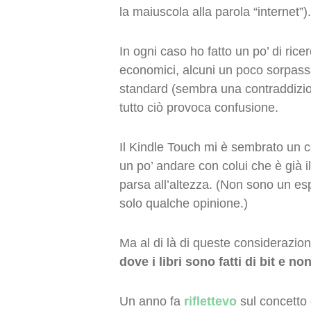
la maiuscola alla parola “internet”).
In ogni caso ho fatto un po’ di rice
economici, alcuni un poco sorpassa
standard (sembra una contraddizione
tutto ciò provoca confusione.
Il Kindle Touch mi è sembrato un 
un po’ andare con colui che è già i
parsa all’altezza. (Non sono un es
solo qualche opinione.)
Ma al di là di queste considerazio
dove i libri sono fatti di bit e no
Un anno fa
riflettevo
sul concetto 