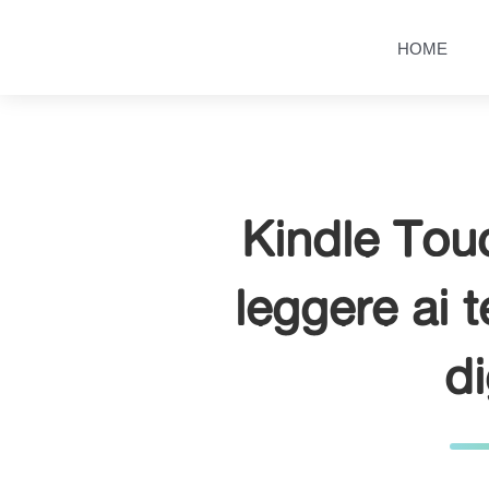
Salta
Passa
al
al
HOME
contenuto
menu
principale
Kindle Tou
leggere ai t
di