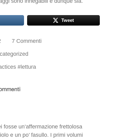
aggi sono innegabili e dunque sia.
Tweet
2
7 Commenti
categorized
actices
#
lettura
ommenti
i fosse un’affermazione frettolosa
lo e un po’ fasullo. I primi volumi