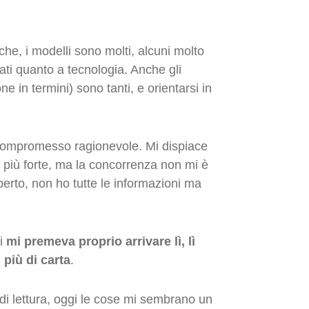
rche, i modelli sono molti, alcuni molto
ti quanto a tecnologia. Anche gli
 in termini) sono tanti, e orientarsi in
compromesso ragionevole. Mi dispiace
l più forte, ma la concorrenza non mi è
perto, non ho tutte le informazioni ma
ni
mi premeva proprio arrivare lì, lì
n più di carta
.
di lettura, oggi le cose mi sembrano un