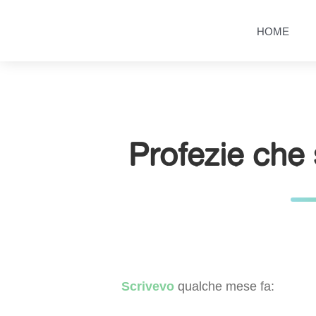
Salta
Passa
al
al
HOME
contenuto
menu
principale
Profezie che
Scrivevo
qualche mese fa: