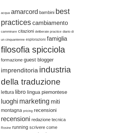
best
amarcord
bambini
acqua
practices
cambiamento
citazioni
camminare
deliberate practice
diario di
famiglia
esplorazioni
un cinquantenne
filosofia spicciola
guest blogger
formazione
industria
imprenditoria
della traduzione
libro
lingua piemontese
lettura
marketing
luoghi
miti
recensioni
montagna
pricing
recensioni
redazione tecnica
running
scrivere come
Rosine