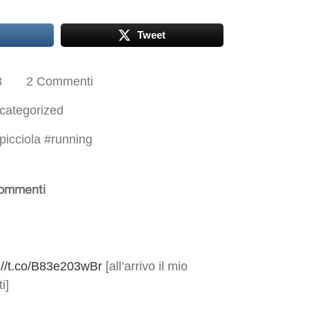
Tweet
3
2 Commenti
categorized
spicciola
#
running
ommenti
://t.co/B83e203wBr
[all’arrivo il mio
i]