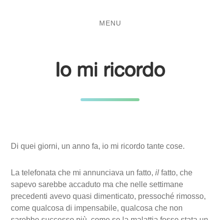
Salta
Passa
al
al
MENU
contenuto
menu
principale
Io mi ricordo
Di quei giorni, un anno fa, io mi ricordo tante cose.
La telefonata che mi annunciava un fatto,
il
fatto, che
sapevo sarebbe accaduto ma che nelle settimane
precedenti avevo quasi dimenticato, pressoché rimosso,
come qualcosa di impensabile, qualcosa che non
sarebbe successo più, come se la malattia fosse stata un