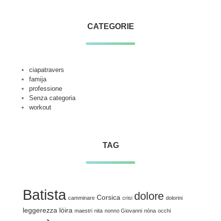
CATEGORIE
ciapatravers
famija
professione
Senza categoria
workout
TAG
Batista
dolore
Corsica
camminare
crisi
dolorini
leggerezza
lòira
maestri
nita
nonno Giovanni
nòna
occhi