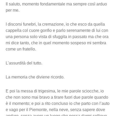
Il saluto, momento fondamentale ma sempre così arduo
per me.
I discorsi funebri, la cremazione, io che esco da quella
cappella col cuore gonfio e parlo serenamente di lui con
una persona solo vista di sfuggita in passato ma che ora
mi dice tanto, che in quel momento sospeso mi sembra
come un fratello.
L’assurdità del tutto.
La memoria che diviene ricordo.
E poi la messa di trigesima, le mie parole sciocche, io
che non sono mai bravo a tirare fuori due parole quando
è il momento; e poi a rito concluso io che parto con l’auto
e vago per il Piemonte, nella neve, senza sapere dove
andare, senza avere un luogo che possa darmi sollievo.