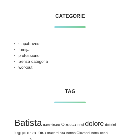
CATEGORIE
ciapatravers
famija
professione
Senza categoria
workout
TAG
Batista
dolore
Corsica
camminare
crisi
dolorini
leggerezza
lòira
maestri
nita
nonno Giovanni
nòna
occhi