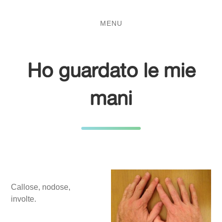
Salta
Passa
al
al
MENU
contenuto
menu
principale
Ho guardato le mie
mani
Callose, nodose,
involte.