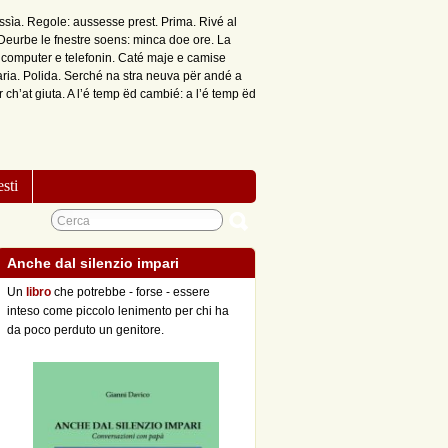
issìa. Regole: aussesse prest. Prima. Rivé al
 Deurbe le fnestre soens: minca doe ore. La
é computer e telefonin. Caté maje e camise
aria. Polida. Serché na stra neuva për andé a
ch’at giuta. A l’é temp ëd cambié: a l’é temp ëd
esti
Anche dal silenzio impari
Un
libro
che potrebbe - forse - essere
inteso come piccolo lenimento per chi ha
da poco perduto un genitore.