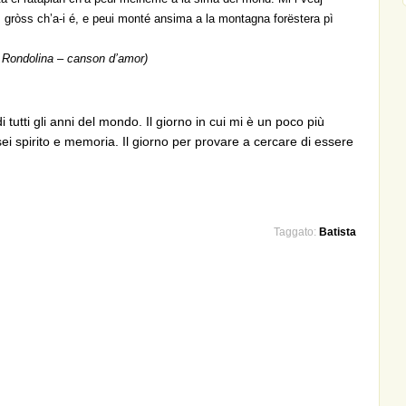
pì gròss ch’a-i é, e peui monté ansima a la montagna forëstera pì
,
Rondolina – canson d’amor)
i tutti gli anni del mondo. Il giorno in cui mi è un poco più
ei spirito e memoria. Il giorno per provare a cercare di essere
Taggato:
Batista