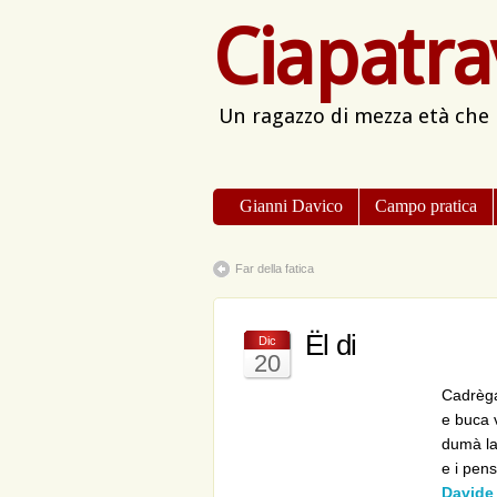
Ciapatra
Un ragazzo di mezza età che
Gianni Davico
Campo pratica
Far della fatica
Ël di
Dic
20
Cadrèga
e buca v
dumà la 
e i pen
Davide