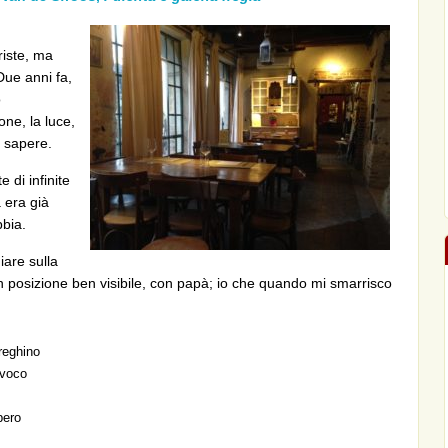
riste, ma
Due anni fa,
o
one, la luce,
 sapere.
 di infinite
 era già
bbia.
are sulla
 in posizione ben visibile, con papà; io che quando mi smarrisco
reghino
nvoco
bero