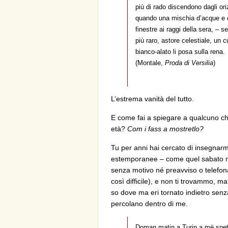
più di rado discendono dagli ori
quando una mischia d’acque e 
finestre ai raggi della sera, – 
più raro, astore celestiale, un c
bianco-alato li posa sulla rena.
(Montale,
Proda di Versilia
)
L’estrema vanità del tutto.
E come fai a spiegare a qualcuno ch
età?
Com i fass a mostretlo?
Tu per anni hai cercato di insegnar
estemporanee – come quel sabato ma
senza motivo né preavviso o telefona
così difficile), e non ti trovammo, m
so dove ma eri tornato indietro senz
percolano dentro di me.
Doman matin a Turin a më speta