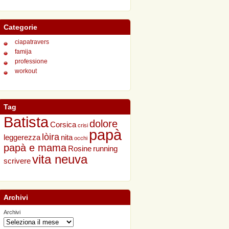
Categorie
ciapatravers
famija
professione
workout
Tag
Batista
dolore
Corsica
crisi
papà
lòira
leggerezza
nita
occhi
papà e mama
Rosine
running
vita neuva
scrivere
Archivi
Archivi