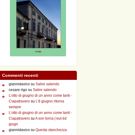
Commenti recenti
giannidavico
su
Salire salendo
cesare rigo
su
Salire salendo
L’otto di giugno di un anno come tanti -
Ciapatravers
su
L’8 giugno ritorna
sempre
L’otto di giugno di un anno come tanti -
Ciapatravers
su
A son torna j’eut ëd
giugn
giannidavico
su
Questa stanchezza