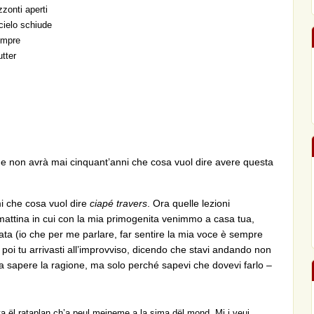
zzonti aperti
cielo schiude
sempre
utter
e non avrà mai cinquant’anni che cosa vuol dire avere questa
mi che cosa vuol dire
ciapé travers
. Ora quelle lezioni
ttina in cui con la mia primogenita venimmo a casa tua,
ta (io che per me parlare, far sentire la mia voce è sempre
a poi tu arrivasti all’improvviso, dicendo che stavi andando non
a sapere la ragione, ma solo perché sapevi che dovevi farlo –
 ël rataplan ch’a peul meineme a la sima dël mond. Mi i veuj