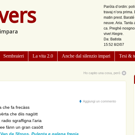
vers
Paròla d’ordin: pol
travaj n’ora prima.
matin prest. Barat
neuve. Aria. Tanta 
ca. Preghé nosgnor 
 impara
vive! Alegre.
Da: Batista
15:52 8/2/07
Sembraieri
La vita 2.0
Anche dal silenzio impari
Tesi & t
Ho capito una cosa, però
Aggiungi un commento
 che fa frecàss
èrta che diis nagòtt
radio sgraffigna l’aria
see fànn un gran casòtt
 Van de Sfroos,
Pulenta e galena fregia