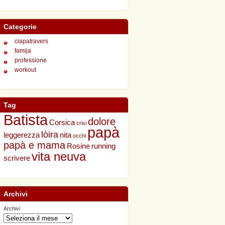
Categorie
ciapatravers
famija
professione
workout
Tag
Batista
dolore
Corsica
crisi
papà
lòira
leggerezza
nita
occhi
papà e mama
Rosine
running
vita neuva
scrivere
Archivi
Archivi