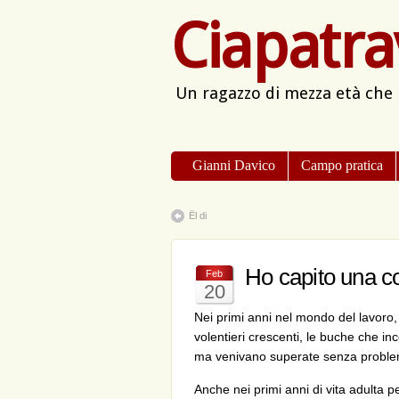
Ciapatra
Un ragazzo di mezza età che
Gianni Davico
Campo pratica
Ël di
Ho capito una c
Feb
20
Nei primi anni nel mondo del lavoro, 
volentieri crescenti, le buche che
ma venivano superate senza problemi
Anche nei primi anni di vita adulta pe