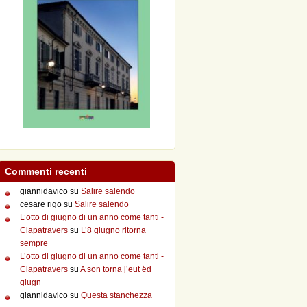
Commenti recenti
giannidavico
su
Salire salendo
cesare rigo
su
Salire salendo
L’otto di giugno di un anno come tanti -
Ciapatravers
su
L’8 giugno ritorna
sempre
L’otto di giugno di un anno come tanti -
Ciapatravers
su
A son torna j’eut ëd
giugn
giannidavico
su
Questa stanchezza