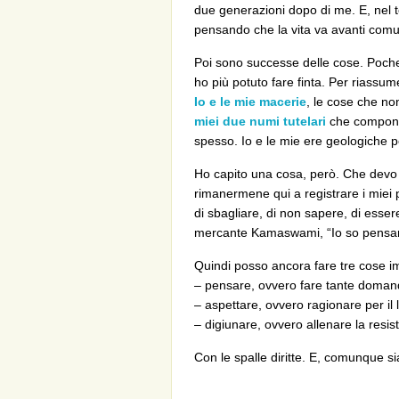
due generazioni dopo di me. E, nel te
pensando che la vita va avanti com
Poi sono successe delle cose. Poche 
ho più potuto fare finta. Per riassu
Io e le mie macerie
, le cose che n
miei due numi tutelari
che compongo
spesso. Io e le mie ere geologiche 
Ho capito una cosa, però. Che devo te
rimanermene qui a registrare i miei p
di sbagliare, di non sapere, di esse
mercante Kamaswami, “Io so pensare
Quindi posso ancora fare tre cose im
– pensare, ovvero fare tante doman
– aspettare, ovvero ragionare per il
– digiunare, ovvero allenare la resis
Con le spalle diritte. E, comunque si