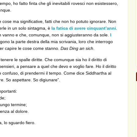
mpo, ho fatto finta che gli inevitabili rovesci non esistessero,
unque.
cose ma significative, fatti che non ho potuto ignorare. Non
merle in un solo sintagma, è
la fatica di avere cinquant’anni
.
on vanno e che, comunque, non si aggiusteranno da sole.
I
no la parte destra della mia scrivania, loro che interrogo
per capire le cose come stanno.
Das Ding an sich
.
nere le spalle diritte. Che comunque sia ho il diritto di
ensieri, a pensare a quel che devo e voglio fare. Ho il diritto
re confuso, di prendermi il tempo. Come dice Siddhartha al
. So aspettare. So digiunare”.
portanti:
de;
 lungo termine;
tenza al dolore.
a, lo sguardo fiero.