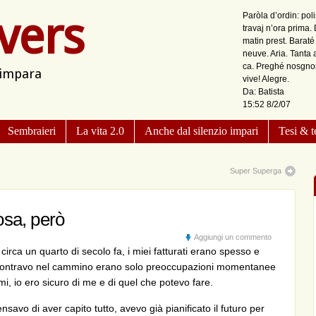
vers
Paròla d’ordin: pol
travaj n’ora prima.
matin prest. Barat
neuve. Aria. Tanta 
ca. Preghé nosgnor 
 impara
vive! Alegre.
Da: Batista
15:52 8/2/07
Sembraieri
La vita 2.0
Anche dal silenzio impari
Tesi & t
Super Superga
osa, però
Aggiungi un commento
circa un quarto di secolo fa, i miei fatturati erano spesso e
 incontravo nel cammino erano solo preoccupazioni momentanee
, io ero sicuro di me e di quel che potevo fare.
nsavo di aver capito tutto, avevo già pianificato il futuro per