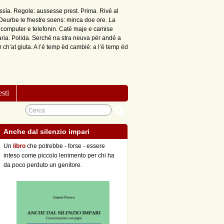
issìa. Regole: aussesse prest. Prima. Rivé al
 Deurbe le fnestre soens: minca doe ore. La
é computer e telefonin. Caté maje e camise
aria. Polida. Serché na stra neuva për andé a
ch’at giuta. A l’é temp ëd cambié: a l’é temp ëd
esti
Anche dal silenzio impari
Un
libro
che potrebbe - forse - essere
inteso come piccolo lenimento per chi ha
da poco perduto un genitore.