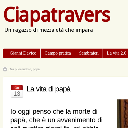
Ciapatravers
Un ragazzo di mezza età che impara
Gianni Davico
Campo pratica
Sembraieri
La vita 2.0
Ora puoi andare, papà
La vita di papà
Ott
13
Io oggi penso che la morte di
papà, che è un avvenimento di