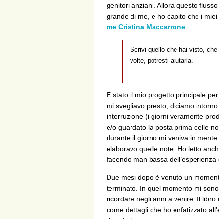
genitori anziani. Allora questo flusso
grande di me, e ho capito che i mie
me Cristina Maccarrone
:
Scrivi quello che hai visto, ch
volte, potresti aiutarla.
È stato il mio progetto principale pe
mi svegliavo presto, diciamo intorno
interruzione (i giorni veramente produ
e/o guardato la posta prima delle n
durante il giorno mi veniva in ment
elaboravo quelle note. Ho letto anche
facendo man bassa dell’esperienza di a
Due mesi dopo è venuto un momento, u
terminato. In quel momento mi sono 
ricordare negli anni a venire. Il libr
come dettagli che ho enfatizzato all’