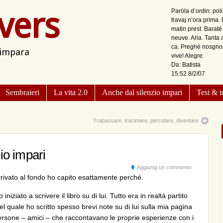
vers
Paròla d’ordin: pol
travaj n’ora prima.
matin prest. Barat
neuve. Aria. Tanta 
ca. Preghé nosgnor 
 impara
vive! Alegre.
Da: Batista
15:52 8/2/07
Sembraieri
La vita 2.0
Anche dal silenzio impari
Tesi & t
Trapassare, tracimare, percolare, diventare
io impari
Aggiungi un commento
rrivato al fondo ho capito esattamente perché.
 iniziato a scrivere il libro su di lui. Tutto era in realtà partito
nel quale ho scritto spesso brevi note su di lui sulla mia pagina
ersone – amici – che raccontavano le proprie esperienze con i