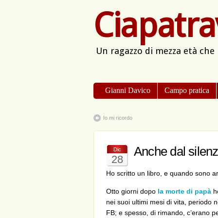
Ciapatra
Un ragazzo di mezza età che
Gianni Davico
Campo pratica
Io mi ricordo
Anche dal silenz
Dic
28
Ho scritto un libro, e quando sono a
Otto giorni dopo
la morte di papà
ho
nei suoi ultimi mesi di vita, periodo 
FB; e spesso, di rimando, c’erano p