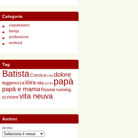
Categorie
ciapatravers
famija
professione
workout
Tag
Batista
dolore
Corsica
crisi
papà
lòira
leggerezza
nita
occhi
papà e mama
Rosine
running
vita neuva
scrivere
Archivi
Archivi