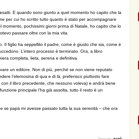
 esatti. E quando sono giunto a quel momento ho capito che la
ione per cui ho scritto tutto quanto è stato per accompagnare
l momento, pochissimi giorni prima di Natale, ho capito che lo
tevo passare oltre con la mia vita.
to. Il figlio ha seppellito il padre, come è giusto che sia, come è
succedono. L’intero processo è terminato. Ora, a libro
iera completa, lieta, serena e definitiva.
vare un editore. Non di più, perché se non viene reputato
edere l’elemosina di qua e di là, preferisco piuttosto fare
o con il libro precedente, che nessuno voleva) e andrà bene
funzione principale l’ha già assolta, tutto il resto è un
ome se papà mi avesse passato tutta la sua serenità – che ora