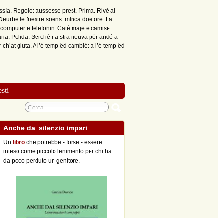
issìa. Regole: aussesse prest. Prima. Rivé al
 Deurbe le fnestre soens: minca doe ore. La
é computer e telefonin. Caté maje e camise
aria. Polida. Serché na stra neuva për andé a
ch’at giuta. A l’é temp ëd cambié: a l’é temp ëd
esti
Anche dal silenzio impari
Un
libro
che potrebbe - forse - essere
inteso come piccolo lenimento per chi ha
da poco perduto un genitore.