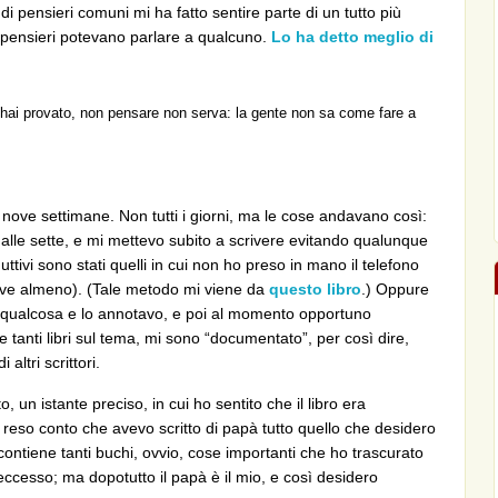
 di pensieri comuni mi ha fatto sentire parte di un tutto più
i pensieri potevano parlare a qualcuno.
Lo ha detto meglio di
e hai provato, non pensare non serva: la gente non sa come fare a
r nove settimane. Non tutti i giorni, ma le cose andavano così:
 alle sette, e mi mettevo subito a scrivere evitando qualunque
ttivi sono stati quelli in cui non ho preso in mano il telefono
ove almeno). (Tale metodo mi viene da
questo libro
.) Oppure
e qualcosa e lo annotavo, e poi al momento opportuno
 tanti libri sul tema, mi sono “documentato”, per così dire,
ltri scrittori.
n istante preciso, in cui ho sentito che il libro era
reso conto che avevo scritto di papà tutto quello che desidero
o contiene tanti buchi, ovvio, cose importanti che ho trascurato
eccesso; ma dopotutto il papà è il mio, e così desidero