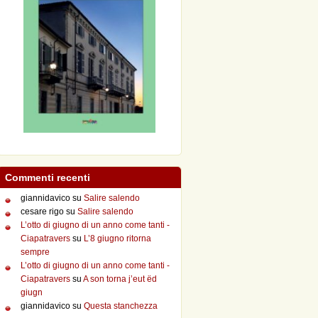
Commenti recenti
giannidavico
su
Salire salendo
cesare rigo
su
Salire salendo
L’otto di giugno di un anno come tanti -
Ciapatravers
su
L’8 giugno ritorna
sempre
L’otto di giugno di un anno come tanti -
Ciapatravers
su
A son torna j’eut ëd
giugn
giannidavico
su
Questa stanchezza