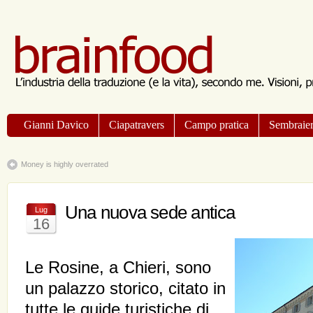
Gianni Davico
Ciapatravers
Campo pratica
Sembraier
Money is highly overrated
Una nuova sede antica
Lug
16
Le Rosine, a Chieri, sono
un palazzo storico, citato in
tutte le guide turistiche di