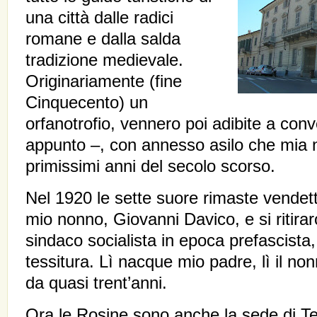
una città dalle radici
romane e dalla salda
tradizione medievale.
Originariamente (fine
Cinquecento) un
orfanotrofio, vennero poi adibite a con
appunto –, con annesso asilo che mia 
primissimi anni del secolo scorso.
Nel 1920 le sette suore rimaste vendett
mio nonno, Giovanni Davico, e si ritirar
sindaco socialista in epoca prefascista,
tessitura. Lì nacque mio padre, lì il non
da quasi trent’anni.
Ora le Rosine sono anche la sede di Tes