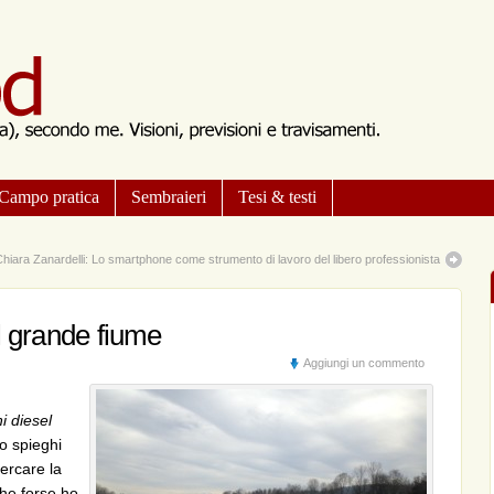
Campo pratica
Sembraieri
Tesi & testi
hiara Zanardelli: Lo smartphone come strumento di lavoro del libero professionista
l grande fiume
Aggiungi un commento
i diesel
o spieghi
ercare la
che forse ho