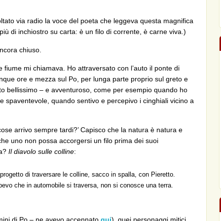
oltato via radio la voce del poeta che leggeva questa magnifica
 di inchiostro su carta: è un filo di corrente, è carne viva.)
ncora chiuso.
fiume mi chiamava. Ho attraversato con l’auto il ponte di
nque ore e mezza sul Po, per lunga parte proprio sul greto e
 stato bellissimo – e avventuroso, come per esempio quando ho
 spaventevole, quando sentivo e percepivo i cinghiali vicino a
ose arrivo sempre tardi?’ Capisco che la natura è natura e
che uno non possa accorgersi un filo prima dei suoi
ta?
Il diavolo sulle colline
:
progetto di traversare le colline, sacco in spalla, con Pieretto.
pevo che in automobile si traversa, non si conosce una terra.
mini di Po – ne avevo accennato
qui
), quei personaggi mitici