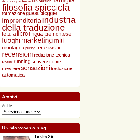
famiglia
esplorazioni
di un cinquantenne
filosofia spicciola
guest blogger
formazione
industria
imprenditoria
della traduzione
libro
lingua piemontese
lettura
marketing
luoghi
miti
recensioni
montagna
pricing
recensioni
redazione tecnica
running
scrivere come
Rosine
sensazioni
traduzione
mestiere
automatica
Archivi
Archivi
Un mio vecchio blog
La vita 2.0