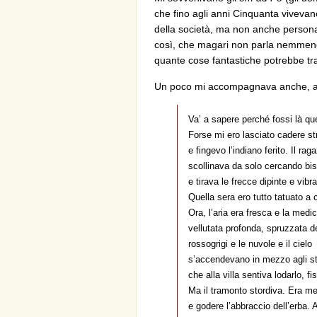
che fino agli anni Cinquanta vivevan
della società, ma non anche persona
così, che magari non parla nemmeno
quante cose fantastiche potrebbe tr
Un poco mi accompagnava anche, a
Va’ a sapere perché fossi là quel
Forse mi ero lasciato cadere st
e fingevo l’indiano ferito. Il ra
scollinava da solo cercando bis
e tirava le frecce dipinte e vibra
Quella sera ero tutto tatuato a c
Ora, l’aria era fresca e la medi
vellutata profonda, spruzzata dei
rossogrigi e le nuvole e il cielo
s’accendevano in mezzo agli ste
che alla villa sentiva lodarlo, fi
Ma il tramonto stordiva. Era me
e godere l’abbraccio dell’erba