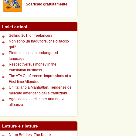
Scaricalo gratuitamente
I miei articoli
Selling 101 for freelancers
Non sono un traduttore, che ci faccio
qui?
Piedmontese, an endangered
language
Respect versus money in the
translation business
The ATA Conference: Impressions of a
First-time Attendee
Un italiano a Manhattan. Tendenze del
mercato americano delle traduzioni
Agenzie maledette: per una nuova
alleanza
Letture e riletture
Norm Brodsky, The Knack