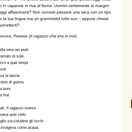
o in capanne in riva al fiume. Uomini certamente ai margini
ggi affascinanti? Non vorresti passare una sera con un tipo
 la tua lingua ma un grammelot tutto suo – eppure chissà
asmetterti?
ncora, Pavese (
Il ragazzo che era in me
):
la sera nei prati.
remato di sole,
gazzo a quei tempi
onti
va la lancia.
olori di guerra.
ca pure
 fiori
li. Il ragazzo riverso
ssava quel cielo.
glio socchiudere gli occhi
. Avvolgeva come acqua.