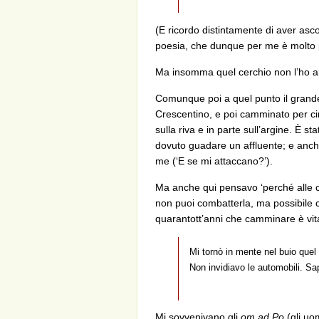
(E ricordo distintamente di aver asc
poesia, che dunque per me è molto più
Ma insomma quel cerchio non l’ho a
Comunque poi a quel punto il grande 
Crescentino, e poi camminato per ci
sulla riva e in parte sull’argine. È
dovuto guadare un affluente; e anche
me (‘E se mi attaccano?’).
Ma anche qui pensavo ‘perché alle c
non puoi combatterla, ma possibile 
quarantott’anni che camminare è vi
Mi tornò in mente nel buio quel 
Non invidiavo le automobili. Sa
Mi sovvenivano gli
om ad Po
(gli uo