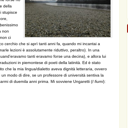
e della
i stupisce
ore,
e benissimo
a non
il greto del Po dopo Crescentino
 non ci
o cerchio che si aprì tanti anni fa, quando mi incantai a
marle lezioni è assolutamente riduttivo, peraltro). In una
(quand’eravamo tanti eravamo forse una decina), e allora lui
raduzioni in piemontese di poeti della latinità. Ed è stato
o che la mia lingua/dialetto aveva dignità letteraria, ovvero
 un modo di dire, se un professore di università sentiva la
carmi di duemila anni prima. Mi sovviene Ungaretti (
I fiumi
):