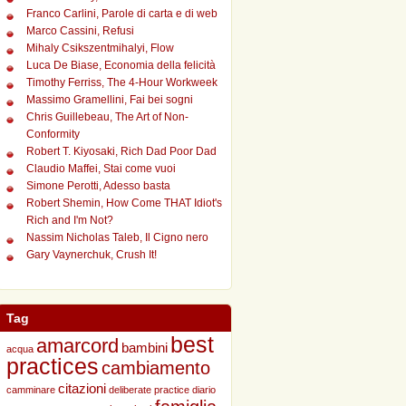
Franco Carlini, Parole di carta e di web
Marco Cassini, Refusi
Mihaly Csikszentmihalyi, Flow
Luca De Biase, Economia della felicità
Timothy Ferriss, The 4-Hour Workweek
Massimo Gramellini, Fai bei sogni
Chris Guillebeau, The Art of Non-
Conformity
Robert T. Kiyosaki, Rich Dad Poor Dad
Claudio Maffei, Stai come vuoi
Simone Perotti, Adesso basta
Robert Shemin, How Come THAT Idiot's
Rich and I'm Not?
Nassim Nicholas Taleb, Il Cigno nero
Gary Vaynerchuk, Crush It!
Tag
best
amarcord
bambini
acqua
practices
cambiamento
citazioni
camminare
deliberate practice
diario