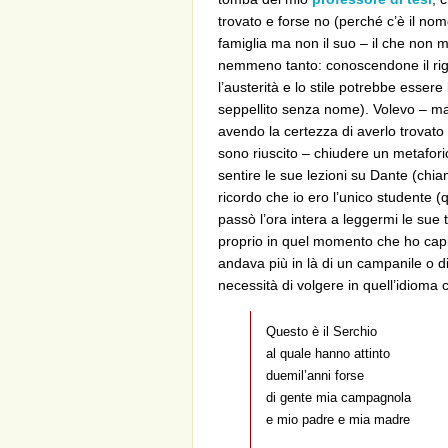
trovato e forse no (perché c’è il nom
famiglia ma non il suo – il che non m
nemmeno tanto: conoscendone il rig
l’austerità e lo stile potrebbe esser
seppellito senza nome). Volevo – m
avendo la certezza di averlo trovato
sono riuscito – chiudere un metaforic
sentire le sue lezioni su Dante (chia
ricordo che io ero l’unico studente 
passò l’ora intera a leggermi le sue t
proprio in quel momento che ho capit
andava più in là di un campanile o di
necessità di volgere in quell’idioma 
Questo è il Serchio
al quale hanno attinto
duemil’anni forse
di gente mia campagnola
e mio padre e mia madre