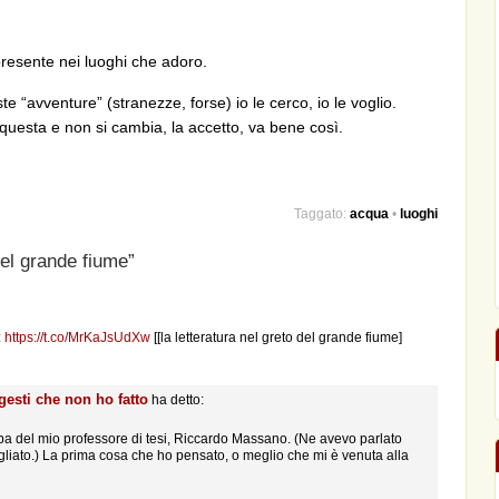
presente nei luoghi che adoro.
e “avventure” (stranezze, forse) io le cerco, io le voglio.
 questa e non si cambia, la accetto, va bene così.
Taggato:
acqua
•
luoghi
el grande fiume”
:
https://t.co/MrKaJsUdXw
[[la letteratura nel greto del grande fiume]
gesti che non ho fatto
ha detto:
mba del mio professore di tesi, Riccardo Massano. (Ne avevo parlato
gliato.) La prima cosa che ho pensato, o meglio che mi è venuta alla