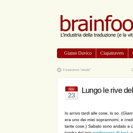
Gianni Davico
Ciapatravers
Il traduttore “ideale”
C
Lungo le rive de
Nov
23
Io arrivo tardi alle cose, lo so. (
Giann
era uno dei miei soprannomi, e cred
tante cose.) Sabato sono andato a c
tomba del mio
professore di tesi
, 