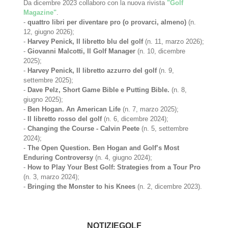
Da dicembre 2023 collaboro con la nuova rivista
"Golf
Magazine"
.
-
quattro libri per diventare pro (o provarci, almeno)
(n.
12, giugno 2026);
-
Harvey Penick, Il libretto blu del golf
(n. 11, marzo 2026);
-
Giovanni Malcotti, Il Golf Manager
(n. 10, dicembre
2025);
-
Harvey Penick, Il libretto azzurro del golf
(n. 9,
settembre 2025);
-
Dave Pelz, Short Game Bible e Putting Bible.
(n. 8,
giugno 2025);
-
Ben Hogan. An American Life
(n. 7, marzo 2025);
-
Il libretto rosso del golf
(n. 6, dicembre 2024);
-
Changing the Course - Calvin Peete
(n. 5, settembre
2024);
-
The Open Question. Ben Hogan and Golf’s Most
Enduring Controversy
(n. 4, giugno 2024);
-
How to Play Your Best Golf: Strategies from a Tour Pro
(n. 3, marzo 2024);
-
Bringing the Monster to his Knees
(n. 2, dicembre 2023).
NOTIZIEGOLF