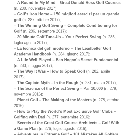
–
A Round In My Mind – Great Donald Ross Golf Courses
(n. 288, novembre 2017);
–
Golf’s Iron Horse – I 50 migliori esercizi per un grande
golf
(n. 287, ottobre 2017);
–
The Winning Golf Swing – Complete Conditioning for
Golf
(n. 286, settembre 2017);
–
20 Minute Golf Tune-Up – Your Perfect Swing
(n. 285,
luglio-agosto 2017);
–
La tecnica del golf moderno – The Leadbetter Golf
Academy Handbook
(n. 284, giugno 2017);
–
A Life Well Played – Ben Hogan’s Secret Fundamental
(n. 283, maggio 2017);
–
The Way It Was – How to Speak Golf
(n. 282, aprile
2017);
–
The Captain Myth – In the Rough
(n. 281, marzo 2017);
–
The Science of the Perfect Swing – Par 10,000
(n. 279,
novembre 2016);
–
Planet Golf – The Making of the Masters
(n. 278, ottobre
2016);
–
How to Play the World’s Most Exclusive Golf Clubs –
Golfing with Dad
(n. 277, settembre 2016);
–
Secrets of the Great Golf Course Architects – Golf With
a Game Plan
(n. 276, luglio-agosto 2016);
–
Adventures in Extreme Golf – 101 Mistakes All Golfers