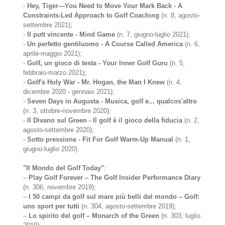
-
Hey, Tiger—You Need to Move Your Mark Back - A
Constraints-Led Approach to Golf Coaching
(n. 8, agosto-
settembre 2021);
-
Il putt vincente - Mind Game
(n. 7, giugno-luglio 2021);
-
Un perfetto gentiluomo - A Course Called America
(n. 6,
aprile-maggio 2021);
-
Golf, un gioco di testa - Your Inner Golf Guru
(n. 5,
febbraio-marzo 2021);
-
Golf's Holy War - Mr. Hogan, the Man I Knew
(n. 4,
dicembre 2020 - gennaio 2021);
-
Seven Days in Augusta - Musica, golf e... qualcos'altro
(n. 3, ottobre-novembre 2020);
-
Il Divano sul Green - Il golf è il gioco della fiducia
(n. 2,
agosto-settembre 2020);
-
Sotto pressione - Fit For Golf Warm-Up Manual
(n. 1,
giugno-luglio 2020).
"Il Mondo del Golf Today"
:
–
Play Golf Forever – The Golf Insider Performance Diary
(n. 306, novembre 2019);
–
I 50 campi da golf sul mare più belli del mondo – Golf:
uno sport per tutti
(n. 304, agosto-settembre 2019);
–
Lo spirito del golf – Monarch of the Green
(n. 303, luglio