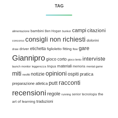
TAG
campi
citazioni
bambini
Ben Hogan
alimentazione
bunker
consigli non richiesti
dolorini
concorso
gare
etichetta
driver
figlioletto
fitting
draw
flow
Giannipro
interviste
gioco corto
gioco lento
materiali
lingua
memoria
launch monitor
leggerezza
mental game
miti
opinioni
notizie
ospiti
pratica
neofiti
racconti
putt
preparazione atletica
recensioni
regole
the
senior
tecnologia
running
traduzioni
art of learning