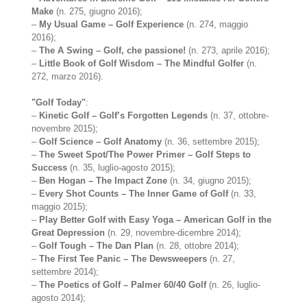
Make
(n. 275, giugno 2016);
–
My Usual Game – Golf Experience
(n. 274, maggio
2016);
–
The A Swing – Golf, che passione!
(n. 273, aprile 2016);
–
Little Book of Golf Wisdom – The Mindful Golfer
(n.
272, marzo 2016).
"Golf Today"
:
–
Kinetic Golf – Golf’s Forgotten Legends
(n. 37, ottobre-
novembre 2015);
–
Golf Science – Golf Anatomy
(n. 36, settembre 2015);
–
The Sweet Spot/The Power Primer – Golf Steps to
Success
(n. 35, luglio-agosto 2015);
–
Ben Hogan – The Impact Zone
(n. 34, giugno 2015);
–
Every Shot Counts – The Inner Game of Golf
(n. 33,
maggio 2015);
–
Play Better Golf with Easy Yoga – American Golf in the
Great Depression
(n. 29, novembre-dicembre 2014);
–
Golf Tough – The Dan Plan
(n. 28, ottobre 2014);
–
The First Tee Panic – The Dewsweepers
(n. 27,
settembre 2014);
–
The Poetics of Golf – Palmer 60/40 Golf
(n. 26, luglio-
agosto 2014);