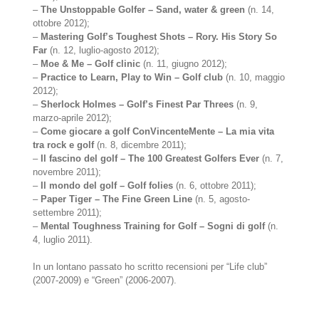
–
The Unstoppable Golfer – Sand, water & green
(n. 14,
ottobre 2012);
–
Mastering Golf’s Toughest Shots – Rory. His Story So
Far
(n. 12, luglio-agosto 2012);
–
Moe & Me – Golf clinic
(n. 11, giugno 2012);
–
Practice to Learn, Play to Win – Golf club
(n. 10, maggio
2012);
–
Sherlock Holmes – Golf’s Finest Par Threes
(n. 9,
marzo-aprile 2012);
–
Come giocare a golf ConVincenteMente – La mia vita
tra rock e golf
(n. 8, dicembre 2011);
–
Il fascino del golf – The 100 Greatest Golfers Ever
(n. 7,
novembre 2011);
–
Il mondo del golf – Golf folies
(n. 6, ottobre 2011);
–
Paper Tiger – The Fine Green Line
(n. 5, agosto-
settembre 2011);
–
Mental Toughness Training for Golf – Sogni di golf
(n.
4, luglio 2011).
In un lontano passato ho scritto recensioni per “Life club”
(2007-2009) e “Green” (2006-2007).