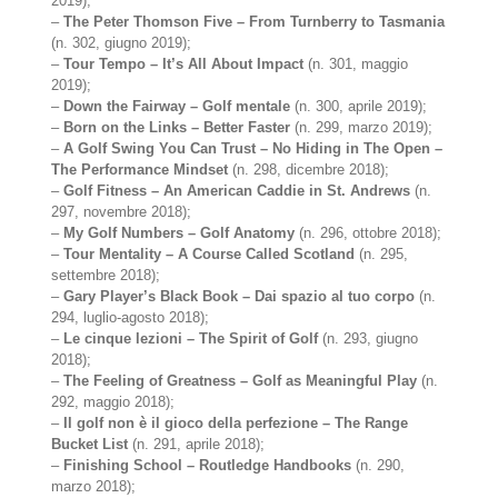
2019);
–
The Peter Thomson Five – From Turnberry to Tasmania
(n. 302, giugno 2019);
–
Tour Tempo – It’s All About Impact
(n. 301, maggio
2019);
–
Down the Fairway – Golf mentale
(n. 300, aprile 2019);
–
Born on the Links – Better Faster
(n. 299, marzo 2019);
–
A Golf Swing You Can Trust – No Hiding in The Open –
The Performance Mindset
(n. 298, dicembre 2018);
–
Golf Fitness – An American Caddie in St. Andrews
(n.
297, novembre 2018);
–
My Golf Numbers – Golf Anatomy
(n. 296, ottobre 2018);
–
Tour Mentality – A Course Called Scotland
(n. 295,
settembre 2018);
–
Gary Player’s Black Book – Dai spazio al tuo corpo
(n.
294, luglio-agosto 2018);
–
Le cinque lezioni – The Spirit of Golf
(n. 293, giugno
2018);
–
The Feeling of Greatness – Golf as Meaningful Play
(n.
292, maggio 2018);
–
Il golf non è il gioco della perfezione – The Range
Bucket List
(n. 291, aprile 2018);
–
Finishing School – Routledge Handbooks
(n. 290,
marzo 2018);