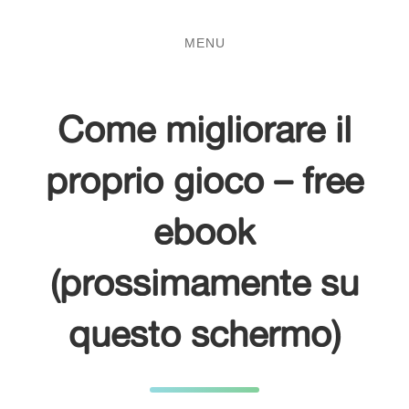
Salta
Passa
al
al
MENU
contenuto
menu
principale
Come migliorare il
proprio gioco – free
ebook
(prossimamente su
questo schermo)