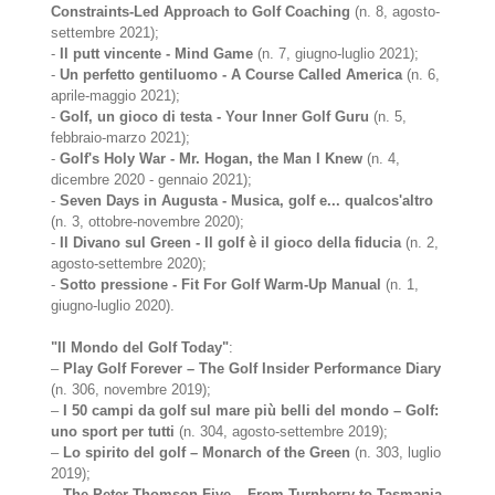
Constraints-Led Approach to Golf Coaching
(n. 8, agosto-
settembre 2021);
-
Il putt vincente - Mind Game
(n. 7, giugno-luglio 2021);
-
Un perfetto gentiluomo - A Course Called America
(n. 6,
aprile-maggio 2021);
-
Golf, un gioco di testa - Your Inner Golf Guru
(n. 5,
febbraio-marzo 2021);
-
Golf's Holy War - Mr. Hogan, the Man I Knew
(n. 4,
dicembre 2020 - gennaio 2021);
-
Seven Days in Augusta - Musica, golf e... qualcos'altro
(n. 3, ottobre-novembre 2020);
-
Il Divano sul Green - Il golf è il gioco della fiducia
(n. 2,
agosto-settembre 2020);
-
Sotto pressione - Fit For Golf Warm-Up Manual
(n. 1,
giugno-luglio 2020).
"Il Mondo del Golf Today"
:
–
Play Golf Forever – The Golf Insider Performance Diary
(n. 306, novembre 2019);
–
I 50 campi da golf sul mare più belli del mondo – Golf:
uno sport per tutti
(n. 304, agosto-settembre 2019);
–
Lo spirito del golf – Monarch of the Green
(n. 303, luglio
2019);
–
The Peter Thomson Five – From Turnberry to Tasmania