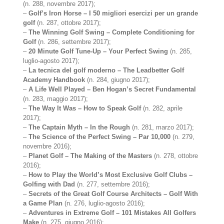
(n. 288, novembre 2017);
–
Golf’s Iron Horse – I 50 migliori esercizi per un grande
golf
(n. 287, ottobre 2017);
–
The Winning Golf Swing – Complete Conditioning for
Golf
(n. 286, settembre 2017);
–
20 Minute Golf Tune-Up – Your Perfect Swing
(n. 285,
luglio-agosto 2017);
–
La tecnica del golf moderno – The Leadbetter Golf
Academy Handbook
(n. 284, giugno 2017);
–
A Life Well Played – Ben Hogan’s Secret Fundamental
(n. 283, maggio 2017);
–
The Way It Was – How to Speak Golf
(n. 282, aprile
2017);
–
The Captain Myth – In the Rough
(n. 281, marzo 2017);
–
The Science of the Perfect Swing – Par 10,000
(n. 279,
novembre 2016);
–
Planet Golf – The Making of the Masters
(n. 278, ottobre
2016);
–
How to Play the World’s Most Exclusive Golf Clubs –
Golfing with Dad
(n. 277, settembre 2016);
–
Secrets of the Great Golf Course Architects – Golf With
a Game Plan
(n. 276, luglio-agosto 2016);
–
Adventures in Extreme Golf – 101 Mistakes All Golfers
Make
(n. 275, giugno 2016);