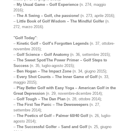
–
My Usual Game – Golf Experience
(n. 274, maggio
2016);
–
The A Swing – Golf, che passione!
(n. 273, aprile 2016);
–
Little Book of Golf Wisdom – The Mindful Golfer
(n.
272, marzo 2016).
"Golf Today"
:
–
Kinetic Golf – Golf’s Forgotten Legends
(n. 37, ottobre-
novembre 2015);
–
Golf Science – Golf Anatomy
(n. 36, settembre 2015);
–
The Sweet Spot/The Power Primer – Golf Steps to
Success
(n. 35, luglio-agosto 2015);
–
Ben Hogan – The Impact Zone
(n. 34, giugno 2015);
–
Every Shot Counts – The Inner Game of Golf
(n. 33,
maggio 2015);
–
Play Better Golf with Easy Yoga – American Golf in the
Great Depression
(n. 29, novembre-dicembre 2014);
–
Golf Tough – The Dan Plan
(n. 28, ottobre 2014);
–
The First Tee Panic – The Dewsweepers
(n. 27,
settembre 2014);
–
The Poetics of Golf – Palmer 60/40 Golf
(n. 26, luglio-
agosto 2014);
–
The Successful Golfer – Sand and Golf
(n. 25, giugno