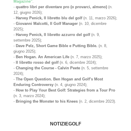
Magazine"
.
-
quattro libri per diventare pro (o provarci, almeno)
(n.
12, giugno 2026);
-
Harvey Penick, Il libretto blu del golf
(n. 11, marzo 2026);
-
Giovanni Malcotti, Il Golf Manager
(n. 10, dicembre
2025);
-
Harvey Penick, Il libretto azzurro del golf
(n. 9,
settembre 2025);
-
Dave Pelz, Short Game Bible e Putting Bible.
(n. 8,
giugno 2025);
-
Ben Hogan. An American Life
(n. 7, marzo 2025);
-
Il libretto rosso del golf
(n. 6, dicembre 2024);
-
Changing the Course - Calvin Peete
(n. 5, settembre
2024);
-
The Open Question. Ben Hogan and Golf’s Most
Enduring Controversy
(n. 4, giugno 2024);
-
How to Play Your Best Golf: Strategies from a Tour Pro
(n. 3, marzo 2024);
-
Bringing the Monster to his Knees
(n. 2, dicembre 2023).
NOTIZIEGOLF