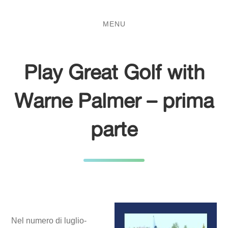
Salta
Passa
al
al
MENU
contenuto
menu
principale
Play Great Golf with
Warne Palmer – prima
parte
Nel numero di luglio-