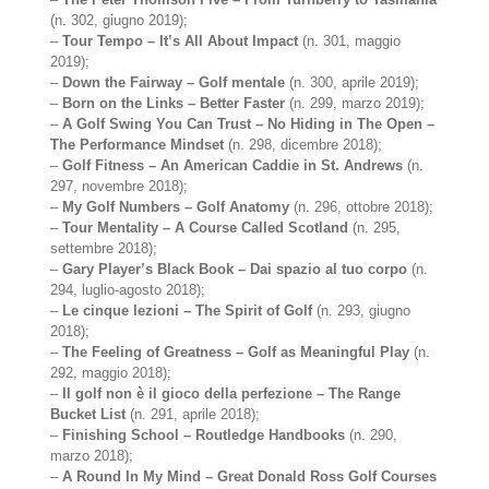
(n. 302, giugno 2019);
–
Tour Tempo – It’s All About Impact
(n. 301, maggio
2019);
–
Down the Fairway – Golf mentale
(n. 300, aprile 2019);
–
Born on the Links – Better Faster
(n. 299, marzo 2019);
–
A Golf Swing You Can Trust – No Hiding in The Open –
The Performance Mindset
(n. 298, dicembre 2018);
–
Golf Fitness – An American Caddie in St. Andrews
(n.
297, novembre 2018);
–
My Golf Numbers – Golf Anatomy
(n. 296, ottobre 2018);
–
Tour Mentality – A Course Called Scotland
(n. 295,
settembre 2018);
–
Gary Player’s Black Book – Dai spazio al tuo corpo
(n.
294, luglio-agosto 2018);
–
Le cinque lezioni – The Spirit of Golf
(n. 293, giugno
2018);
–
The Feeling of Greatness – Golf as Meaningful Play
(n.
292, maggio 2018);
–
Il golf non è il gioco della perfezione – The Range
Bucket List
(n. 291, aprile 2018);
–
Finishing School – Routledge Handbooks
(n. 290,
marzo 2018);
–
A Round In My Mind – Great Donald Ross Golf Courses