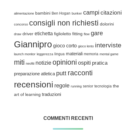
campi
citazioni
bambini
Ben Hogan
alimentazione
bunker
consigli non richiesti
dolorini
concorso
gare
etichetta
driver
figlioletto
fitting
draw
flow
Giannipro
interviste
gioco corto
gioco lento
materiali
lingua
memoria
launch monitor
leggerezza
mental game
miti
opinioni
notizie
ospiti
pratica
neofiti
racconti
putt
preparazione atletica
recensioni
regole
the
senior
tecnologia
running
traduzioni
art of learning
COMMENTI RECENTI