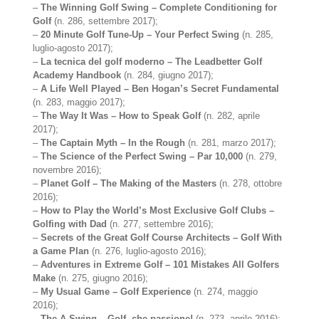
–
The Winning Golf Swing – Complete Conditioning for
Golf
(n. 286, settembre 2017);
–
20 Minute Golf Tune-Up – Your Perfect Swing
(n. 285,
luglio-agosto 2017);
–
La tecnica del golf moderno – The Leadbetter Golf
Academy Handbook
(n. 284, giugno 2017);
–
A Life Well Played – Ben Hogan’s Secret Fundamental
(n. 283, maggio 2017);
–
The Way It Was – How to Speak Golf
(n. 282, aprile
2017);
–
The Captain Myth – In the Rough
(n. 281, marzo 2017);
–
The Science of the Perfect Swing – Par 10,000
(n. 279,
novembre 2016);
–
Planet Golf – The Making of the Masters
(n. 278, ottobre
2016);
–
How to Play the World’s Most Exclusive Golf Clubs –
Golfing with Dad
(n. 277, settembre 2016);
–
Secrets of the Great Golf Course Architects – Golf With
a Game Plan
(n. 276, luglio-agosto 2016);
–
Adventures in Extreme Golf – 101 Mistakes All Golfers
Make
(n. 275, giugno 2016);
–
My Usual Game – Golf Experience
(n. 274, maggio
2016);
–
The A Swing – Golf, che passione!
(n. 273, aprile 2016);