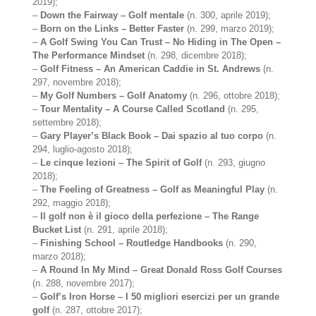
2019);
–
Down the Fairway – Golf mentale
(n. 300, aprile 2019);
–
Born on the Links – Better Faster
(n. 299, marzo 2019);
–
A Golf Swing You Can Trust – No Hiding in The Open –
The Performance Mindset
(n. 298, dicembre 2018);
–
Golf Fitness – An American Caddie in St. Andrews
(n.
297, novembre 2018);
–
My Golf Numbers – Golf Anatomy
(n. 296, ottobre 2018);
–
Tour Mentality – A Course Called Scotland
(n. 295,
settembre 2018);
–
Gary Player’s Black Book – Dai spazio al tuo corpo
(n.
294, luglio-agosto 2018);
–
Le cinque lezioni – The Spirit of Golf
(n. 293, giugno
2018);
–
The Feeling of Greatness – Golf as Meaningful Play
(n.
292, maggio 2018);
–
Il golf non è il gioco della perfezione – The Range
Bucket List
(n. 291, aprile 2018);
–
Finishing School – Routledge Handbooks
(n. 290,
marzo 2018);
–
A Round In My Mind – Great Donald Ross Golf Courses
(n. 288, novembre 2017);
–
Golf’s Iron Horse – I 50 migliori esercizi per un grande
golf
(n. 287, ottobre 2017);