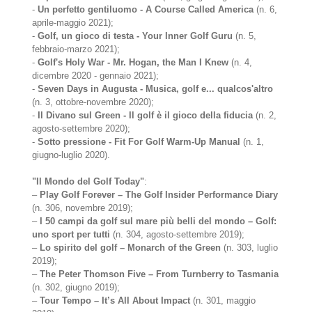
-
Un perfetto gentiluomo - A Course Called America
(n. 6,
aprile-maggio 2021);
-
Golf, un gioco di testa - Your Inner Golf Guru
(n. 5,
febbraio-marzo 2021);
-
Golf's Holy War - Mr. Hogan, the Man I Knew
(n. 4,
dicembre 2020 - gennaio 2021);
-
Seven Days in Augusta - Musica, golf e... qualcos'altro
(n. 3, ottobre-novembre 2020);
-
Il Divano sul Green - Il golf è il gioco della fiducia
(n. 2,
agosto-settembre 2020);
-
Sotto pressione - Fit For Golf Warm-Up Manual
(n. 1,
giugno-luglio 2020).
"Il Mondo del Golf Today"
:
–
Play Golf Forever – The Golf Insider Performance Diary
(n. 306, novembre 2019);
–
I 50 campi da golf sul mare più belli del mondo – Golf:
uno sport per tutti
(n. 304, agosto-settembre 2019);
–
Lo spirito del golf – Monarch of the Green
(n. 303, luglio
2019);
–
The Peter Thomson Five – From Turnberry to Tasmania
(n. 302, giugno 2019);
–
Tour Tempo – It’s All About Impact
(n. 301, maggio