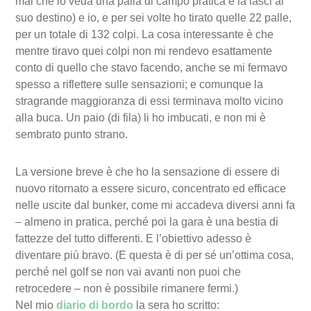
mai che io veda una palla di campo pratica e la lasci al
suo destino) e io, e per sei volte ho tirato quelle 22 palle,
per un totale di 132 colpi. La cosa interessante è che
mentre tiravo quei colpi non mi rendevo esattamente
conto di quello che stavo facendo, anche se mi fermavo
spesso a riflettere sulle sensazioni; e comunque la
stragrande maggioranza di essi terminava molto vicino
alla buca. Un paio (di fila) li ho imbucati, e non mi è
sembrato punto strano.
La versione breve è che ho la sensazione di essere di
nuovo ritornato a essere sicuro, concentrato ed efficace
nelle uscite dal bunker, come mi accadeva diversi anni fa
– almeno in pratica, perché poi la gara è una bestia di
fattezze del tutto differenti. E l’obiettivo adesso è
diventare più bravo. (E questa è di per sé un’ottima cosa,
perché nel golf se non vai avanti non puoi che
retrocedere – non è possibile rimanere fermi.)
Nel mio
diario di bordo
la sera ho scritto: