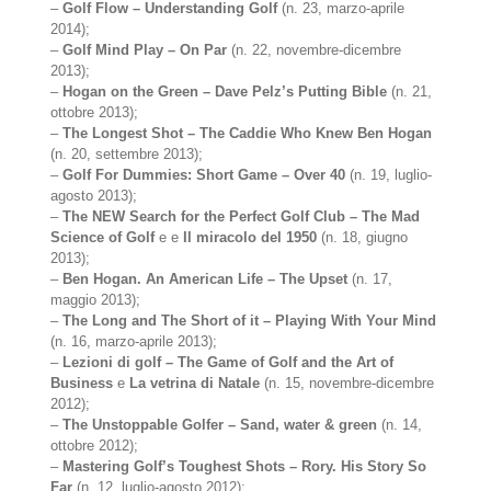
–
Golf Flow – Understanding Golf
(n. 23, marzo-aprile
2014);
–
Golf Mind Play – On Par
(n. 22, novembre-dicembre
2013);
–
Hogan on the Green – Dave Pelz’s Putting Bible
(n. 21,
ottobre 2013);
–
The Longest Shot – The Caddie Who Knew Ben Hogan
(n. 20, settembre 2013);
–
Golf For Dummies: Short Game – Over 40
(n. 19, luglio-
agosto 2013);
–
The NEW Search for the Perfect Golf Club – The Mad
Science of Golf
e e
Il miracolo del 1950
(n. 18, giugno
2013);
–
Ben Hogan. An American Life – The Upset
(n. 17,
maggio 2013);
–
The Long and The Short of it – Playing With Your Mind
(n. 16, marzo-aprile 2013);
–
Lezioni di golf – The Game of Golf and the Art of
Business
e
La vetrina di Natale
(n. 15, novembre-dicembre
2012);
–
The Unstoppable Golfer – Sand, water & green
(n. 14,
ottobre 2012);
–
Mastering Golf’s Toughest Shots – Rory. His Story So
Far
(n. 12, luglio-agosto 2012);