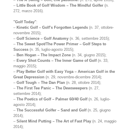
–
Little Book of Golf Wisdom – The Mindful Golfer
(n.
272, marzo 2016).
"Golf Today"
:
–
Kinetic Golf – Golf’s Forgotten Legends
(n. 37, ottobre-
novembre 2015);
–
Golf Science – Golf Anatomy
(n. 36, settembre 2015);
–
The Sweet Spot/The Power Primer – Golf Steps to
Success
(n. 35, luglio-agosto 2015);
–
Ben Hogan – The Impact Zone
(n. 34, giugno 2015);
–
Every Shot Counts – The Inner Game of Golf
(n. 33,
maggio 2015);
–
Play Better Golf with Easy Yoga – American Golf in the
Great Depression
(n. 29, novembre-dicembre 2014);
–
Golf Tough – The Dan Plan
(n. 28, ottobre 2014);
–
The First Tee Panic – The Dewsweepers
(n. 27,
settembre 2014);
–
The Poetics of Golf – Palmer 60/40 Golf
(n. 26, luglio-
agosto 2014);
–
The Successful Golfer – Sand and Golf
(n. 25, giugno
2014);
–
Silent Mind Putting – The Art of Fast Play
(n. 24, maggio
2014);