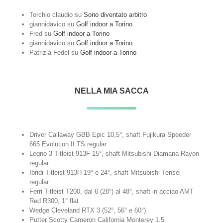
Torchio claudio
su
Sono diventato arbitro
giannidavico
su
Golf indoor a Torino
Fred
su
Golf indoor a Torino
giannidavico
su
Golf indoor a Torino
Patrizia Fedel
su
Golf indoor a Torino
NELLA MIA SACCA
Driver Callaway GBB Epic 10,5°, shaft Fujikura Speeder
665 Evolution II TS regular
Legno 3 Titleist 913F 15°, shaft Mitsubishi Diamana Rayon
regular
Ibridi Titleist 913H 19° e 24°, shaft Mitsubishi Tensei
regular
Ferri Titleist T200, dal 6 (28°) al 48°, shaft in acciao AMT
Red R300, 1° flat
Wedge Cleveland RTX 3 (52°, 56° e 60°)
Putter Scotty Cameron California Monterey 1.5