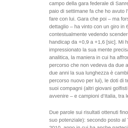
campo della gara federale di Sanr
paio di settimane fa che ho avuto l
fare con lui. Gara che poi – ma for
dettaglio – ha vinto con un giro in 
contestualmente vedendo scendere
handicap da +0,9 a +1,6 [sic]. Mi 
impressionato la sua mente precis
analitica, la maniera in cui ha affr
percorso che non vedeva da due an
due anni la sua lunghezza è cambia
percorso nuovo per lui), le doti di
suoi compagni (altri giovani golfist
avvenire – e campioni d’Italia, tra l
Due parole sui risultati ottenuti fin
suo potenziale): secondo posto al 
2010, anno in cui ha anche partec