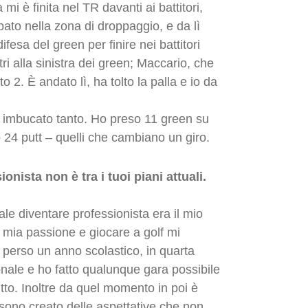
 mi è finita nel TR davanti ai battitori,
pato nella zona di droppaggio, e da lì
fesa del green per finire nei battitori
ri alla sinistra dei green; Maccario, che
 2. È andato lì, ha tolto la palla e io da
o imbucato tanto. Ho preso 11 green su
 24 putt – quelli che cambiano un giro.
nista non è tra i tuoi piani attuali.
le diventare professionista era il mio
 mia passione e giocare a golf mi
 perso un anno scolastico, in quarta
onale e ho fatto qualunque gara possibile
tutto. Inoltre da quel momento in poi è
 sono creato delle aspettative che non