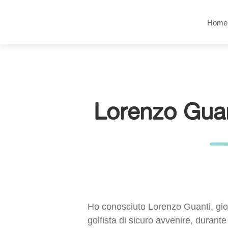
Salta
Passa
al
al
Home
contenuto
menu
principale
Lorenzo Guant
Ho conosciuto Lorenzo Guanti, gi
golfista di sicuro avvenire, durante