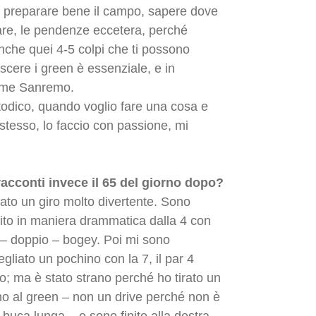
 preparare bene il campo, sapere dove
are, le pendenze eccetera, perché
anche quei 4-5 colpi che ti possono
scere i green è essenziale, e in
come Sanremo.
todico, quando voglio fare una cosa e
 stesso, lo faccio con passione, mi
racconti invece il 65 del giorno dopo?
tato un giro molto divertente. Sono
tito in maniera drammatica dalla 4 con
 – doppio – bogey. Poi mi sono
egliato un pochino con la 7, il par 4
to; ma è stato strano perché ho tirato un
no al green – non un drive perché non è