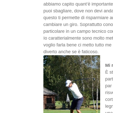
abbiamo capito quant’è importante
puoi sbagliare, dove non devi and
questo ti permette di risparmiare 
cambiare un giro. Soprattutto cono
particolare in un campo tecnico 
Io caratterialmente sono molto me
voglio farla bene ci metto tutto me
diverto anche se è faticoso.
Mi 
È s
par
par
risv
cor
leg