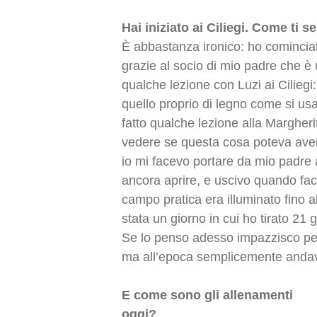
Hai iniziato ai Ciliegi. Come ti s
È abbastanza ironico: ho cominciat
grazie al socio di mio padre che è 
qualche lezione con Luzi ai Ciliegi:
quello proprio di legno come si us
fatto qualche lezione alla Margheri
vedere se questa cosa poteva avere
io mi facevo portare da mio padre a
ancora aprire, e uscivo quando facev
campo pratica era illuminato fino al
stata un giorno in cui ho tirato 21 
Se lo penso adesso impazzisco perc
ma all’epoca semplicemente andavo
E come sono gli allenamenti
oggi?