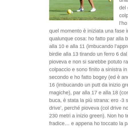
una
del
colp
l’h
quel momento è iniziata una fase i
qualunque cosa: ho fatto par alla bu
alla 10 e alla 11 (imbucando l’appro
birdie alla 13 tirando un ferro 6 dal
pioveva e non si sarebbe potuto ra
colpaccio e sono finito a sinistra in 
secondo e ho fatto bogey (ed è anda
16 (imbucando un putt da inizio gr
magiche), par alla 17 e alla 18 (con 
buca, è stata la più strana: ero -3 
drive’, perché pioveva (col drive
230 metri a inizio green). Non ho 
fradice… e appena ho toccato la pal