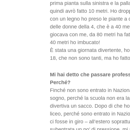
prima pianta sulla sinistra e la palla
quindi avrò fatto 10 metri. Ho drop
con un legno ho preso le piante a di
delle donne della 4, che è a 40 met
giocava con me, da 80 metri ha fatto
40 metri ho imbucato!
È stata una giornata divertente, h
18, che non sono tanti, ma ho fatto
Mi hai detto che passare professio
Perché?
Finché non sono entrato in Naziona
sogno, perché la scuola non era la
divertiva un sacco. Dopo di che ho
liceo, perché sono entrato in Nazi
ci fosse in giro – all’estero soprat
subentrata un po’ di pressione, mi