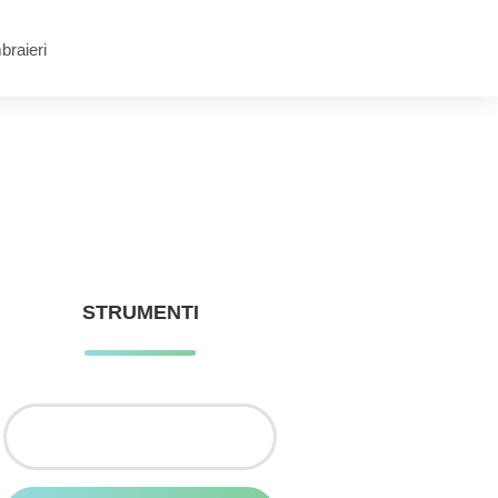
raieri
STRUMENTI
Ricerca
per: