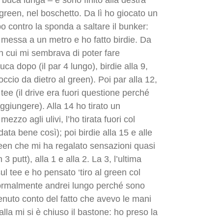
 buca lunga – e sono finito alla destra
 green, nel boschetto. Da lì ho giocato un
o contro la sponda a saltare il bunker:
o messa a un metro e ho fatto birdie. Da
n cui mi sembrava di poter fare
ca dopo (il par 4 lungo), birdie alla 9,
ccio da dietro al green). Poi par alla 12,
 tee (il drive era fuori questione perché
ggiungere). Alla 14 ho tirato un
mezzo agli ulivi, l’ho tirata fuori col
ta bene così); poi birdie alla 15 e alle
een che mi ha regalato sensazioni quasi
3 putt), alla 1 e alla 2. La 3, l’ultima
sul tee e ho pensato ‘tiro al green col
 normalmente andrei lungo perché sono
tenuto conto del fatto che avevo le mani
la mi si è chiuso il bastone: ho preso la