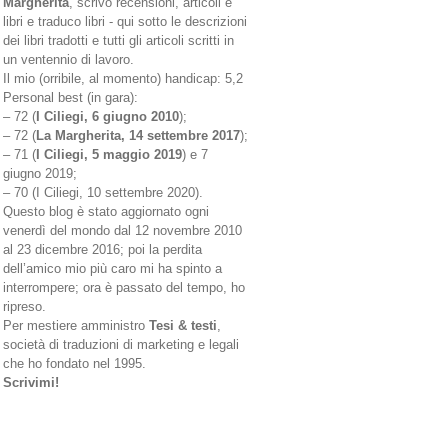
Margherita
, scrivo recensioni, articoli e
libri e traduco libri - qui sotto le descrizioni
dei libri tradotti e tutti gli articoli scritti in
un ventennio di lavoro.
Il mio (orribile, al momento) handicap: 5,2
Personal best (in gara):
– 72 (
I Ciliegi, 6 giugno 2010
);
– 72 (
La Margherita, 14 settembre 2017
);
– 71 (
I Ciliegi, 5 maggio 2019
) e 7
giugno 2019;
– 70 (I Ciliegi, 10 settembre 2020).
Questo blog è stato aggiornato ogni
venerdì del mondo dal 12 novembre 2010
al 23 dicembre 2016; poi la perdita
dell’amico mio più caro mi ha spinto a
interrompere; ora è passato del tempo, ho
ripreso.
Per mestiere amministro
Tesi & testi
,
società di traduzioni di marketing e legali
che ho fondato nel 1995.
Scrivimi!