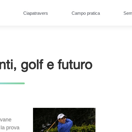
Ciapatravers
Campo pratica
Semb
i, golf e futuro
ovane
 la prova