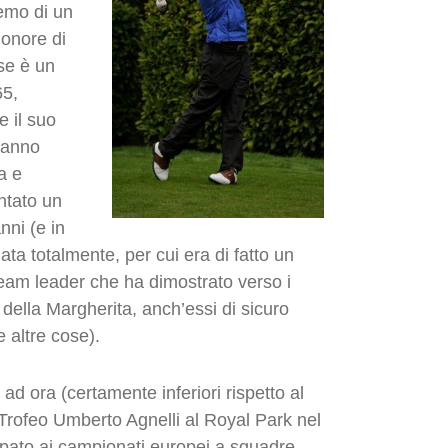
emo di un
’onore di
se è un
65,
 il suo
hanno
a e
ontato un
ni (e in
ta totalmente, per cui era di fatto un
 team leader che ha dimostrato verso i
i della Margherita, anch’essi di sicuro
e altre cose).
o ad ora (certamente inferiori rispetto al
Trofeo Umberto Agnelli al Royal Park nel
ipato ai campionati europei a squadre