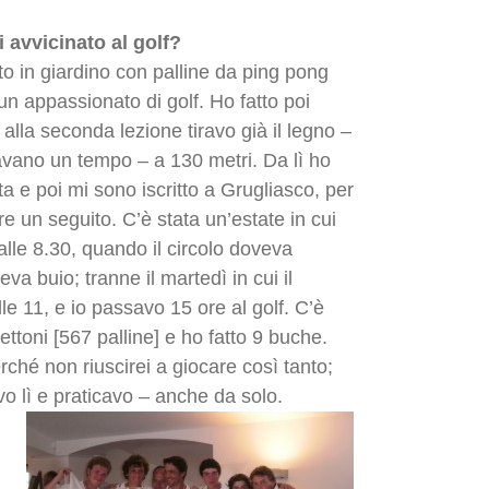
ei avvicinato al golf?
o in giardino con palline da ping pong
un appassionato di golf. Ho fatto poi
 alla seconda lezione tiravo già il legno –
avano un tempo – a 130 metri. Da lì ho
ta e poi mi sono iscritto a Grugliasco, per
 un seguito. C’è stata un’estate in cui
lle 8.30, quando il circolo doveva
a buio; tranne il martedì in cui il
le 11, e io passavo 15 ore al golf. C’è
gettoni [567 palline] e ho fatto 9 buche.
hé non riuscirei a giocare così tanto;
 lì e praticavo – anche da solo.