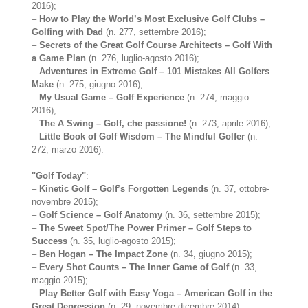
2016);
–
How to Play the World’s Most Exclusive Golf Clubs –
Golfing with Dad
(n. 277, settembre 2016);
–
Secrets of the Great Golf Course Architects – Golf With
a Game Plan
(n. 276, luglio-agosto 2016);
–
Adventures in Extreme Golf – 101 Mistakes All Golfers
Make
(n. 275, giugno 2016);
–
My Usual Game – Golf Experience
(n. 274, maggio
2016);
–
The A Swing – Golf, che passione!
(n. 273, aprile 2016);
–
Little Book of Golf Wisdom – The Mindful Golfer
(n.
272, marzo 2016).
"Golf Today"
:
–
Kinetic Golf – Golf’s Forgotten Legends
(n. 37, ottobre-
novembre 2015);
–
Golf Science – Golf Anatomy
(n. 36, settembre 2015);
–
The Sweet Spot/The Power Primer – Golf Steps to
Success
(n. 35, luglio-agosto 2015);
–
Ben Hogan – The Impact Zone
(n. 34, giugno 2015);
–
Every Shot Counts – The Inner Game of Golf
(n. 33,
maggio 2015);
–
Play Better Golf with Easy Yoga – American Golf in the
Great Depression
(n. 29, novembre-dicembre 2014);