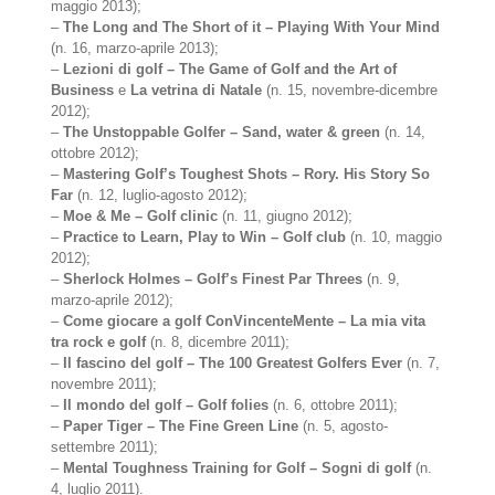
maggio 2013);
–
The Long and The Short of it – Playing With Your Mind
(n. 16, marzo-aprile 2013);
–
Lezioni di golf – The Game of Golf and the Art of
Business
e
La vetrina di Natale
(n. 15, novembre-dicembre
2012);
–
The Unstoppable Golfer – Sand, water & green
(n. 14,
ottobre 2012);
–
Mastering Golf’s Toughest Shots – Rory. His Story So
Far
(n. 12, luglio-agosto 2012);
–
Moe & Me – Golf clinic
(n. 11, giugno 2012);
–
Practice to Learn, Play to Win – Golf club
(n. 10, maggio
2012);
–
Sherlock Holmes – Golf’s Finest Par Threes
(n. 9,
marzo-aprile 2012);
–
Come giocare a golf ConVincenteMente – La mia vita
tra rock e golf
(n. 8, dicembre 2011);
–
Il fascino del golf – The 100 Greatest Golfers Ever
(n. 7,
novembre 2011);
–
Il mondo del golf – Golf folies
(n. 6, ottobre 2011);
–
Paper Tiger – The Fine Green Line
(n. 5, agosto-
settembre 2011);
–
Mental Toughness Training for Golf – Sogni di golf
(n.
4, luglio 2011).