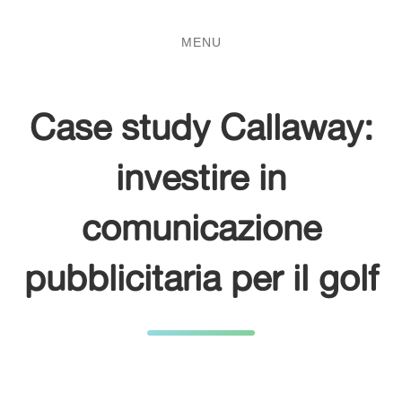
Salta
Passa
al
al
MENU
contenuto
menu
principale
Case study Callaway:
investire in
comunicazione
pubblicitaria per il golf