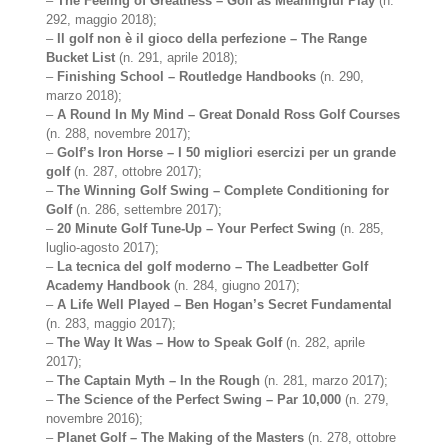
–
The Feeling of Greatness – Golf as Meaningful Play
(n.
292, maggio 2018);
–
Il golf non è il gioco della perfezione – The Range
Bucket List
(n. 291, aprile 2018);
–
Finishing School – Routledge Handbooks
(n. 290,
marzo 2018);
–
A Round In My Mind – Great Donald Ross Golf Courses
(n. 288, novembre 2017);
–
Golf’s Iron Horse – I 50 migliori esercizi per un grande
golf
(n. 287, ottobre 2017);
–
The Winning Golf Swing – Complete Conditioning for
Golf
(n. 286, settembre 2017);
–
20 Minute Golf Tune-Up – Your Perfect Swing
(n. 285,
luglio-agosto 2017);
–
La tecnica del golf moderno – The Leadbetter Golf
Academy Handbook
(n. 284, giugno 2017);
–
A Life Well Played – Ben Hogan’s Secret Fundamental
(n. 283, maggio 2017);
–
The Way It Was – How to Speak Golf
(n. 282, aprile
2017);
–
The Captain Myth – In the Rough
(n. 281, marzo 2017);
–
The Science of the Perfect Swing – Par 10,000
(n. 279,
novembre 2016);
–
Planet Golf – The Making of the Masters
(n. 278, ottobre