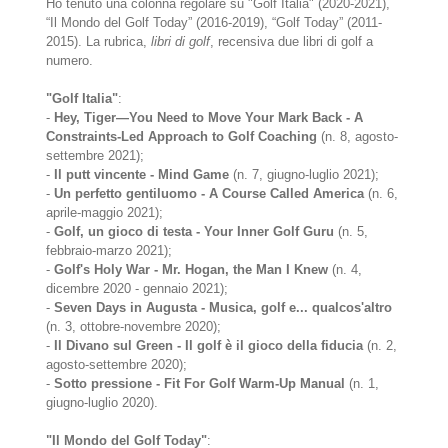
Ho tenuto una colonna regolare su "Golf Italia" (2020-2021),
“Il Mondo del Golf Today” (2016-2019), “Golf Today” (2011-
2015). La rubrica,
libri di golf
, recensiva due libri di golf a
numero.
"Golf Italia"
:
-
Hey, Tiger—You Need to Move Your Mark Back - A
Constraints-Led Approach to Golf Coaching
(n. 8, agosto-
settembre 2021);
-
Il putt vincente - Mind Game
(n. 7, giugno-luglio 2021);
-
Un perfetto gentiluomo - A Course Called America
(n. 6,
aprile-maggio 2021);
-
Golf, un gioco di testa - Your Inner Golf Guru
(n. 5,
febbraio-marzo 2021);
-
Golf's Holy War - Mr. Hogan, the Man I Knew
(n. 4,
dicembre 2020 - gennaio 2021);
-
Seven Days in Augusta - Musica, golf e... qualcos'altro
(n. 3, ottobre-novembre 2020);
-
Il Divano sul Green - Il golf è il gioco della fiducia
(n. 2,
agosto-settembre 2020);
-
Sotto pressione - Fit For Golf Warm-Up Manual
(n. 1,
giugno-luglio 2020).
"Il Mondo del Golf Today"
: