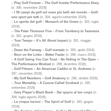
–
Play Golf Forever – The Golf Insider Performance Diary
(n. 306, novembre 2019);
–
I 50 campi da golf sul mare più belli del mondo – Golf:
uno sport per tutti
(n. 304, agosto-settembre 2019);
–
Lo spirito del golf – Monarch of the Green
(n. 303, luglio
2019);
–
The Peter Thomson Five – From Turnberry to Tasmania
(n. 302, giugno 2019);
–
Tour Tempo – It’s All About Impact
(n. 301, maggio
2019);
–
Down the Fairway – Golf mentale
(n. 300, aprile 2019);
–
Born on the Links – Better Faster
(n. 299, marzo 2019);
–
A Golf Swing You Can Trust – No Hiding in The Open –
The Performance Mindset
(n. 298, dicembre 2018);
–
Golf Fitness – An American Caddie in St. Andrews
(n.
297, novembre 2018);
–
My Golf Numbers – Golf Anatomy
(n. 296, ottobre 2018);
–
Tour Mentality – A Course Called Scotland
(n. 295,
settembre 2018);
–
Gary Player’s Black Book – Dai spazio al tuo corpo
(n.
294, luglio-agosto 2018);
–
Le cinque lezioni – The Spirit of Golf
(n. 293, giugno
2018);