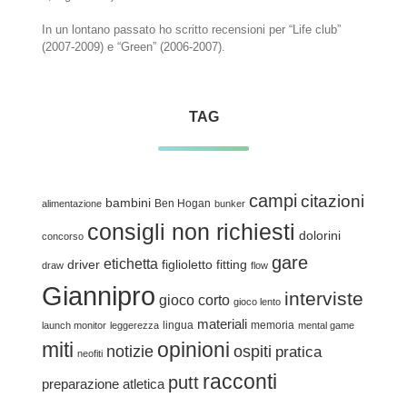
In un lontano passato ho scritto recensioni per “Life club”
(2007-2009) e “Green” (2006-2007).
TAG
campi
citazioni
bambini
Ben Hogan
alimentazione
bunker
consigli non richiesti
dolorini
concorso
gare
etichetta
driver
figlioletto
fitting
draw
flow
Giannipro
interviste
gioco corto
gioco lento
materiali
lingua
memoria
launch monitor
leggerezza
mental game
miti
opinioni
notizie
ospiti
pratica
neofiti
racconti
putt
preparazione atletica