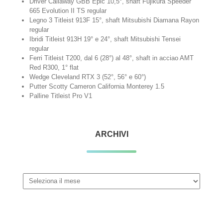
Driver Callaway GBB Epic 10,5°, shaft Fujikura Speeder
665 Evolution II TS regular
Legno 3 Titleist 913F 15°, shaft Mitsubishi Diamana Rayon
regular
Ibridi Titleist 913H 19° e 24°, shaft Mitsubishi Tensei
regular
Ferri Titleist T200, dal 6 (28°) al 48°, shaft in acciao AMT
Red R300, 1° flat
Wedge Cleveland RTX 3 (52°, 56° e 60°)
Putter Scotty Cameron California Monterey 1.5
Palline Titleist Pro V1
ARCHIVI
Archivi